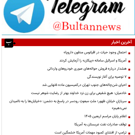
آخرین اخبار
احتمال وجود حیات در اقیانوس مدفون «اروپا»
آمریکا و اسرائیل سامانه «پیکان» را آزمایش کردند
هشدار درباره فروش حواله‌های صوری خودروهای وارداتی
۷ توصیه برای آغاز نویسندگی
احیای شن‌چاله‌های جنوب تهران درکمیسیون ماده ۵نهایی شد
خادمیان: هیچ شفیعی برای زن نزد خداوند بهتر از رضایت شوهر نیست
سربازانِ خیابانِ ظهور؛ ملتِ مبعوثِ رودسر در پاسخ به دشمن: «خیابان‌ها را به ناامیدان
نمی‌دهیم»
اعلام پایان مراسم اربعین ۱۴۰۵
توقف صادرات نفت عربستان به آمریکا
ترامپ از افشای کمبود مهمات آمریکا خشمگین است