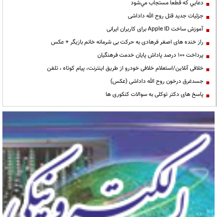
دعايي كه قطعا مستجاب مي‌شود
جزئیات جدید قتل روح الله داداشی
آموزش ساخت Apple ID برای کاربران ایرانی
راز خنده های اصغر فرهادی به حرکت بی شرمانه خانم بازیگر + عکس
پرداخت ۱۰۰ درصد پاداش پایان خدمت فرهنگیان
خلافی آنلاین/استعلام خلافی خودرو از طریق اینترنت، پیام کوتاه ، تلفن
جسدغرق درخون روح الله داداشی (عکس)
پاسخ های دکتر توکلی به سوالات کنکوری ها