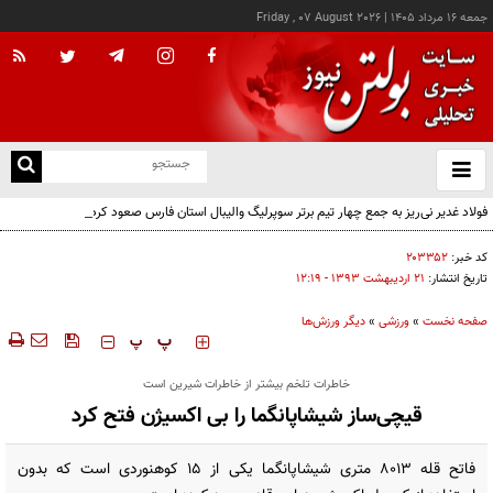
جمعه ۱۶ مرداد ۱۴۰۵
|
Friday , 07 August 2026
از
و
ته
فولاد غدیر نی‌ریز به جمع چهار تیم برتر سوپرلیگ والیبال استان فارس صعود کرد
ن
نو
کد خبر:
۲۰۳۳۵۲
تاریخ انتشار:
۲۱ ارديبهشت ۱۳۹۳ - ۱۲:۱۹
صفحه نخست
»
ورزشی
»
دیگر ورزش‌ها
‍‍‍ پ
پ
خاطرات تلخم بیشتر از خاطرات شیرین است
قیچی‌ساز شیشاپانگما را بی اکسیژن فتح کرد
فاتح قله ۸۰۱۳ متری شیشاپانگما یکی از ۱۵ کوهنوردی است که بدون