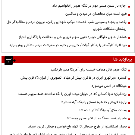
اجازه باز شدن مسیر دوم در تنگه هرمز را نخواهیم داد
فرق است میان مجاهدان در میدان و ساکتین
یکصد و پنجاه و سومین شب خدمت؛ موکب شهدای رزکان، تریبون مردم و مطالبه‌گر حل
ریشه‌ای مشکلات شهری
هشدار حاجی دلیگانی درباره تغییر سهم دریای خزر و مخالفت با واگذاری امتیاز
باید افراد کارآمدتر را به کار گرفت/ کاری می کنیم در معیشت مردم مشکلی پیش نیاید
پربازدید ها
تنگه هرمز قابل معامله نیست برای آمریکا معبر باز نکنید
گستره امپراتوری ایران در ۵ قرن پیش از میلاد؛ تصویری از ایران ۲۵ قرن پیش
میانکاله در آتش می‌سوزد
پزشکیان: تنها کسانی که در خیابان بودند ایران را نگه نداشتند همه سهیم هستند
پارچه فروشی که هیچ نسبتی با بانک آینده ندارد!
وحدت مکرّراً و مؤکّداً تذکر داده شد
ماجرای نصب سنگ مزار اکبر عبدی چیست؟
بحران اینفانتینو؛ از طرح جنجالی تا اتهام باج‌خواهی و قربانی کردن اسپانیا
دست نزنید؛ لمس نوزاد حیات وحش می‌تواند منجر به رد شدنشان توسط مادرشان شود