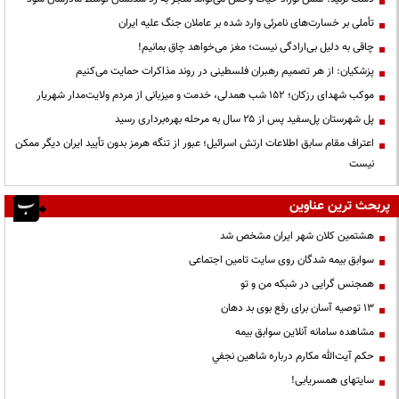
تأملی بر خسارت‌های نامرئی وارد شده بر عاملان جنگ علیه ایران
چاقی به دلیل بی‌ارادگی نیست؛ مغز می‌خواهد چاق بمانیم!
پزشکیان: از هر تصمیم رهبران فلسطینی در روند مذاکرات حمایت می‌کنیم
موکب شهدای رزکان؛ ۱۵۲ شب همدلی، خدمت و میزبانی از مردم ولایت‌مدار شهریار
پل شهرستان پل‌سفید پس از ۲۵ سال به مرحله بهره‌برداری رسید
اعتراف مقام سابق اطلاعات ارتش اسرائیل؛ عبور از تنگه هرمز بدون تأیید ایران دیگر ممکن
نیست
پربحث ترین عناوین
هشتمین کلان شهر ایران مشخص شد
سوابق بیمه شدگان روی سایت تامین اجتماعی
همجنس گرایی در شبکه من و تو
13 توصیه آسان برای رفع بوی بد دهان
مشاهده سامانه آنلاين سوابق بیمه
حكم آيت‌الله مكارم درباره شاهين نجفي
سایتهای همسریابی!