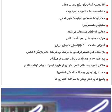
13 توصیه آسان برای رفع بوی بد دهان
مشاهده سامانه آنلاين سوابق بیمه
حكم آيت‌الله مكارم درباره شاهين نجفي
سایتهای همسریابی!
دعايي كه قطعا مستجاب مي‌شود
جزئیات جدید قتل روح الله داداشی
آموزش ساخت Apple ID برای کاربران ایرانی
راز خنده های اصغر فرهادی به حرکت بی شرمانه خانم بازیگر + عکس
پرداخت ۱۰۰ درصد پاداش پایان خدمت فرهنگیان
خلافی آنلاین/استعلام خلافی خودرو از طریق اینترنت، پیام کوتاه ، تلفن
جسدغرق درخون روح الله داداشی (عکس)
پاسخ های دکتر توکلی به سوالات کنکوری ها