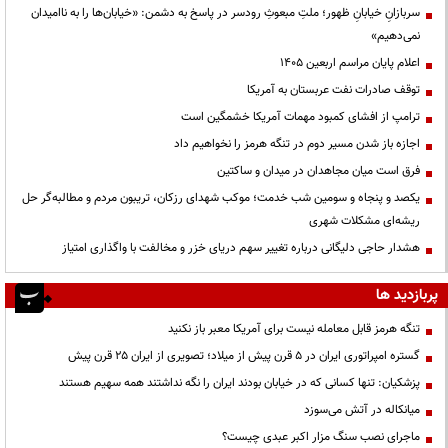
سربازانِ خیابانِ ظهور؛ ملتِ مبعوثِ رودسر در پاسخ به دشمن: «خیابان‌ها را به ناامیدان
نمی‌دهیم»
اعلام پایان مراسم اربعین ۱۴۰۵
توقف صادرات نفت عربستان به آمریکا
ترامپ از افشای کمبود مهمات آمریکا خشمگین است
اجازه باز شدن مسیر دوم در تنگه هرمز را نخواهیم داد
فرق است میان مجاهدان در میدان و ساکتین
یکصد و پنجاه و سومین شب خدمت؛ موکب شهدای رزکان، تریبون مردم و مطالبه‌گر حل
ریشه‌ای مشکلات شهری
هشدار حاجی دلیگانی درباره تغییر سهم دریای خزر و مخالفت با واگذاری امتیاز
پربازدید ها
تنگه هرمز قابل معامله نیست برای آمریکا معبر باز نکنید
گستره امپراتوری ایران در ۵ قرن پیش از میلاد؛ تصویری از ایران ۲۵ قرن پیش
پزشکیان: تنها کسانی که در خیابان بودند ایران را نگه نداشتند همه سهیم هستند
میانکاله در آتش می‌سوزد
ماجرای نصب سنگ مزار اکبر عبدی چیست؟