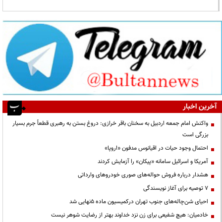
آخرین اخبار
واکنش امام جمعه اردبیل به سخنان باقر خرازی: دروغ بستن به رهبری قطعاً جرم بسیار
بزرگی است
احتمال وجود حیات در اقیانوس مدفون «اروپا»
آمریکا و اسرائیل سامانه «پیکان» را آزمایش کردند
هشدار درباره فروش حواله‌های صوری خودروهای وارداتی
۷ توصیه برای آغاز نویسندگی
احیای شن‌چاله‌های جنوب تهران درکمیسیون ماده ۵نهایی شد
خادمیان: هیچ شفیعی برای زن نزد خداوند بهتر از رضایت شوهر نیست