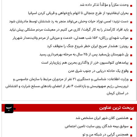
وحدت مکرّراً و مؤکّداً تذکر داده شد
بحران اینفانتینو؛ از طرح جنجالی تا اتهام باج‌خواهی و قربانی کردن اسپانیا
دست نزنید؛ لمس نوزاد حیات وحش می‌تواند منجر به رد شدنشان توسط مادرشان شود
باید افراد کارآمدتر را به کار گرفت/ کاری می کنیم در معیشت مردم مشکلی پیش نیاید
موکب شهدای رزکان؛ ۱۵۲ شب همدلی، خدمت و میزبانی از مردم ولایت‌مدار شهریار
رویترز: هشدار صریح ایران خطر شروع جنگ را متوقف کرد
پل شهرستان پل‌سفید پس از ۲۵ سال به مرحله بهره‌برداری رسید
پیامدهای کنوانسیون خزر از واگذاری بحرین هم زیان‌بارتر است
وقوع یک حادثه دریایی در جنوب شرق عدن
وزارت اطلاعات: شناسایی و دستگیری ۲۱ نفر از مزدوران مرتبط با سازمان جاسوسی و
تروریستی رژیم صهیونیستی و بازداشت ۴ نفر از اعضای باندهای مسلح شرارت و اغتشاش
در استان کرمان
پربحث ترین عناوین
هشتمین کلان شهر ایران مشخص شد
سوابق بیمه شدگان روی سایت تامین اجتماعی
همجنس گرایی در شبکه من و تو