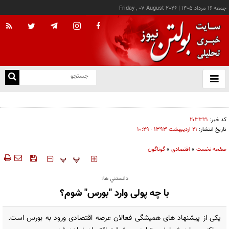
جمعه ۱۶ مرداد ۱۴۰۵
|
Friday , 07 August 2026
از
و
ته
کالابرگ این خانوارها امروز شارژ شد
ن
نو
کد خبر:
۲۰۳۳۲۱
تاریخ انتشار:
۲۱ ارديبهشت ۱۳۹۳ - ۱۰:۲۹
صفحه نخست
»
اقتصادی
»
گوناگون
‍‍‍ پ
پ
دانستني ها؛
با چه پولی وارد "بورس" شوم؟
یکی از پیشنهاد های همیشگی فعالان عرصه اقتصادی ورود به بورس است.