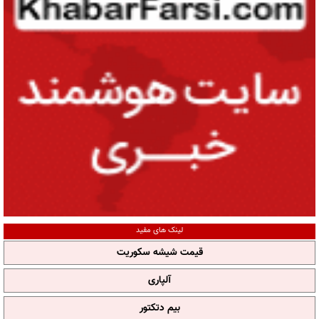
لینک های مفید
قیمت شیشه سکوریت
آلپاری
بیم دتکتور