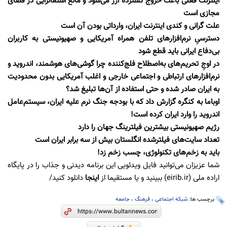
اینترنت فعلی باعث خروج گسترده ارز می‌شود و مانع اشتغالزایی در فضای
مجازی است
علت گرانی و کندی اینترنت ایران، وارداتی بودن آن است
دسترسیِ نرم‌افزارهای تلفن همراه آمریکایی و صهیونیستی به کاربران
بی‌دفاع ایرانی باید قطع شود
در اوجِ تحریم‌های به‌اصطلاح فلج‌کننده چرا گوشی‌های هوشمند، اندروید و
نرم‌افزارهای ارتباطی و اجتماعی خارجی و اغلب آمریکایی بدون محدودیت
به ایران صادر شده و حتی استفاده از آن‌ها تبلیغ شد؟
اوباما به کنگره گزارش داد که با بودجه جنگ نرم علیه ایران، سیستم‌عامل
اندروید را وارد ایران کرده است
!
رژیم صهیونیستی بیشترین فیلترینگ جهان را دارد
تعداد سایت‌های فیلترشده انگلستان بیش از سه برابر ایران است
باید به زخم‌های تکنولوژی، چسب زخم زد
!
شما عزیزان می‌توانید فایل ویدئویی این برنامه دیدنی و جذاب را در
پایگاه
اراده ملی (eirib.ir)
ببینید و یا مستقیما از
اینجا
دانلود کنید/
برچسب ها:
شبکه اجتماعی
،
فرهنگ
،
جامعه