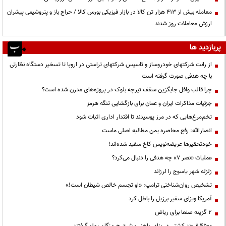
معامله بیش از ۴۱۳ هزار تن کالا در بازار فیزیکی بورس کالا / حراج باز و پتروشیمی پیشران
ارزش معاملات روز شدند
پربازدید ها
از رانت‌ شرکتهای خودروساز و تاسیس شرکتهای تراستی در اروپا تا تسخیر دستگاه نظارتی
با چه هدفی صورت گرفته است
چرا قالب وافل جایگزین سقف تیرچه بلوک در پروژه‌های مدرن شده است؟
جزئیات مذاکرات ایران و عمان برای بازگشایی تنگه هرمز
تخم‌مرغ‌هایی که در مرز پوسیدند تا اقتدار اداری اثبات شود
انصارالله: رفع محاصره یمن مطالبه اصلی ماست
خودتحقیرها عریضه‌نویس کاخ سفید شده‌اند!
عملیات «نصر ۷» چه هدفی را دنبال می‌کرد؟
زلزله شهر یاسوج را لرزاند
تشخیص روان‌شناختی ترامپ: «او تجسم خالص شیطان است!»
آمریکا ویزای سفیر برزیل را باطل کرد
۲ گزینه صنعا برای ریاض
۴۵۰۰ فروند کشتی در بنادر باهنر و شرق هرمزگان پهلو گرفتند