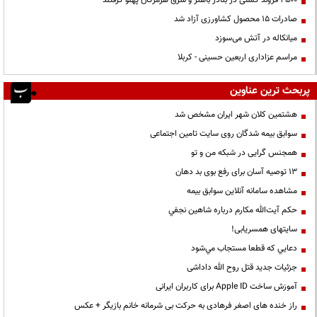
صادرات ۱۵ محصول کشاورزی آزاد شد
میانکاله در آتش می‌سوزد
مراسم عزاداری اربعین حسینی - کربلا
پربحث ترین عناوین
هشتمین کلان شهر ایران مشخص شد
سوابق بیمه شدگان روی سایت تامین اجتماعی
همجنس گرایی در شبکه من و تو
13 توصیه آسان برای رفع بوی بد دهان
مشاهده سامانه آنلاين سوابق بیمه
حكم آيت‌الله مكارم درباره شاهين نجفي
سایتهای همسریابی!
دعايي كه قطعا مستجاب مي‌شود
جزئیات جدید قتل روح الله داداشی
آموزش ساخت Apple ID برای کاربران ایرانی
راز خنده های اصغر فرهادی به حرکت بی شرمانه خانم بازیگر + عکس