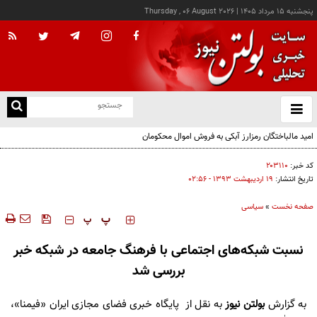
پنجشنبه ۱۵ مرداد ۱۴۰۵
|
Thursday , 06 August 2026
از
و
ته
امید مالباختگان رمزارز آبکی به فروش اموال محکومان
ن
نو
کد خبر:
۲۰۳۱۱۰
تاریخ انتشار:
۱۹ ارديبهشت ۱۳۹۳ - ۰۲:۵۶
صفحه نخست
»
سیاسی
‍‍‍ پ
پ
نسبت شبکه‌های اجتماعی با فرهنگ جامعه در شبکه خبر
بررسی شد
به گزارش
بولتن نیوز
به نقل از
پایگاه خبری فضای مجازی ایران «فیمنا»
،