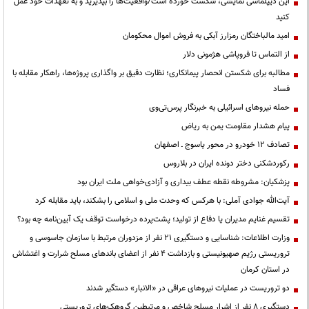
این دیپلماسی نمایشی، شکست خورده است/واقعیت‌ها را بپذیرید و به تعهدات خود عمل
کنید
امید مالباختگان رمزارز آبکی به فروش اموال محکومان
از التماس تا فروپاشی هژمونی دلار
مطالبه برای شکستن انحصار پیمانکاری؛ نظارت دقیق بر واگذاری پروژه‌ها، راهکار مقابله با
فساد
حمله نیروهای اسرائیلی به خبرنگار پرس‌تی‌وی
پیام هشدار مقاومت یمن به ریاض
تصادف ۱۲ خودرو در محور یاسوج ـ اصفهان
رکوردشکنی دختر دونده ایران در بلاروس
پزشکیان: مشروطه نقطه عطف بیداری و آزادی‌خواهی ملت ایران بود
آیت‌الله جوادی آملی: با هرکس که وحدت ملی و اسلامی را بشکند، باید مقابله کرد
تقسیم غنایم مدیران یا دفاع از تولید؛ پشت‌پرده درخواست توقف یک آیین‌نامه چه بود؟
وزارت اطلاعات: شناسایی و دستگیری ۲۱ نفر از مزدوران مرتبط با سازمان جاسوسی و
تروریستی رژیم صهیونیستی و بازداشت ۴ نفر از اعضای باندهای مسلح شرارت و اغتشاش
در استان کرمان
دو تروریست در عملیات نیروهای عراقی در «الانبار» دستگیر شدند
دستگیری ۸ نفر از اشرار مسلح شاخص و مرتبطین گروهک‌های تروریستی