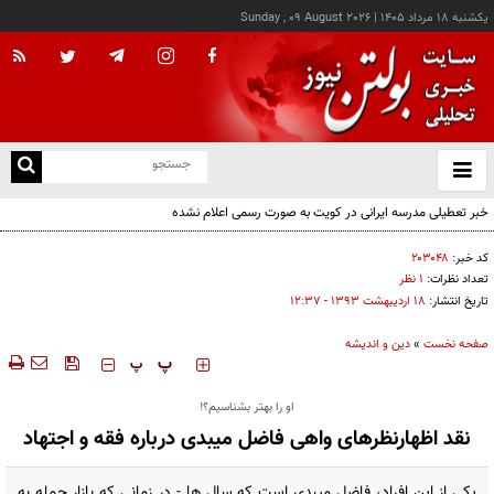
يکشنبه ۱۸ مرداد ۱۴۰۵
|
Sunday , 09 August 2026
از
و
ته
خبر تعطیلی مدرسه ایرانی در کویت به صورت رسمی اعلام نشده
ن
نو
کد خبر:
۲۰۳۰۴۸
تعداد نظرات:
۱ نظر
تاریخ انتشار:
۱۸ ارديبهشت ۱۳۹۳ - ۱۲:۳۷
صفحه نخست
»
دین و اندیشه
‍‍‍ پ
پ
او را بهتر بشناسیم؟!
نقد اظهارنظرهای واهی فاضل میبدی درباره فقه و اجتهاد
یکی از این افراد، فاضل میبدی است که سال ها - در زمانی که بازار حمله به