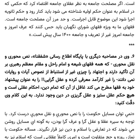
است. اگر مصلحت جامعه به نظر عقلای جامعه اقتضاء کرد که حکمی که
در اسلام به عنوان حکم اولیه شناخته می شود باید کنار رود و حکم ثانویه
اجرا شود این موضوع قابل اجراست. و حد مرز آن مصلحت جامعه است.
فقهای ما به ویژه فقهای شورای نگهبان باید حس کنند که عرف امروز و
جامعه امروز غیر از تعریف و جامعه 1400 سال پیش است.»
***
6. وی در مصاحبه دیگری با پایگاه اطلاع رسانی «شفقنا»، نص محوری و
نقل محوری - که همه فقهای شیعه و امام راحل و مقام معظم رهبری بر
آن تأکید دارند و اجتهاد را چیزی غیر از استنباط از نصوص آیات و روایات
نمی دانند- را غیر کارآمد معرفی کرده و عقل گرایی!! را به عنوان پیشنهاد
خود به فقها مطرح می کند غافل از آن که تمام دین، احکام عقلی است و
هیچ حکم عقل ستیز و عقل گریزی در دین وجود ندارد. به این کلام وی
دقّت کنید:
«نمي توان مسایل حکومت را با نص محوري و نقل محوري درست کرد. با
توجه به سيره عقلا و عقل گرا و عرف گرا بودن، به گونه اي مسايل روشن
مي شوند كه در تعارض با اسلام و دین نيز قرار نگيرند. مساله حکومت با
نماز، روزه و حج متفاوت است و امري کاملاً عقلایی است كه اسلام نيز به