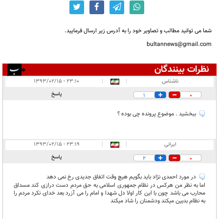
شما می توانید مطالب و تصاویر خود را به آدرس زیر ارسال فرمایید.
bultannews@gmail.com
نظرات بینندگان
انتشار یافته:
۴
ناشناس
|
|
۲۳:۱۰ - ۱۳۹۳/۰۲/۱۵
در انتظار بررسی:
پاسخ
1
0
غیر قابل انتشار:
۴
ببخشید . موضوع پرونده چی بوده ؟
ایرانی
|
|
۲۳:۱۹ - ۱۳۹۳/۰۲/۱۵
پاسخ
2
0
در مورد احمدی نژاد باید بگویم هیچ وقت اتفاق جدیدی رخ نمی دهد
اما به نظر من هرکس در نظام جمهوری اسلامی به حق مردم دست درازی کند مسداق
محارب می باشد چون با این کار اولا دل شهدا و امام را می آزرد بعد خدای نکرد مردم را
به نظام بدبین میکند ودشمنان را شاد میکند