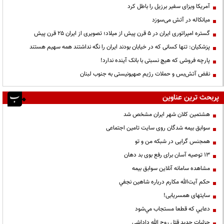
آمریکا ویزای سفیر برزیل را باطل کرد
میانکاله در آتش می‌سوزد
گستره امپراتوری ایران در ۵ قرن پیش از میلاد؛ تصویری از ایران ۲۵ قرن پیش
پزشکیان: تنها کسانی که در خیابان بودند ایران را نگه نداشتند همه سهیم هستند
پارچه فروشی که هیچ نسبتی با بانک آینده ندارد!
نقض آتش‌بس و حملات رژیم صهیونیستی به جنوب لبنان
پربحث ترین عناوین
هشتمین کلان شهر ایران مشخص شد
سوابق بیمه شدگان روی سایت تامین اجتماعی
همجنس گرایی در شبکه من و تو
13 توصیه آسان برای رفع بوی بد دهان
مشاهده سامانه آنلاين سوابق بیمه
حكم آيت‌الله مكارم درباره شاهين نجفي
سایتهای همسریابی!
دعايي كه قطعا مستجاب مي‌شود
جزئیات جدید قتل روح الله داداشی