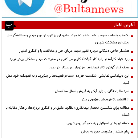
آخرین اخبار
یکصد و پنجاه و سومین شب خدمت؛ موکب شهدای رزکان، تریبون مردم و مطالبه‌گر حل
ریشه‌ای مشکلات شهری
هشدار حاجی دلیگانی درباره تغییر سهم دریای خزر و مخالفت با واگذاری امتیاز
باید افراد کارآمدتر را به کار گرفت/ کاری می کنیم در معیشت مردم مشکلی پیش نیاید
هدف قرار گرفتن اتاق‌ فرماندهی مزدوران عربستان در یمن
این دیپلماسی نمایشی، شکست خورده است/واقعیت‌ها را بپذیرید و به تعهدات خود عمل
کنید
امید مالباختگان رمزارز آبکی به فروش اموال محکومان
از التماس تا فروپاشی هژمونی دلار
مطالبه برای شکستن انحصار پیمانکاری؛ نظارت دقیق بر واگذاری پروژه‌ها، راهکار مقابله با
فساد
حمله نیروهای اسرائیلی به خبرنگار پرس‌تی‌وی
پیام هشدار مقاومت یمن به ریاض