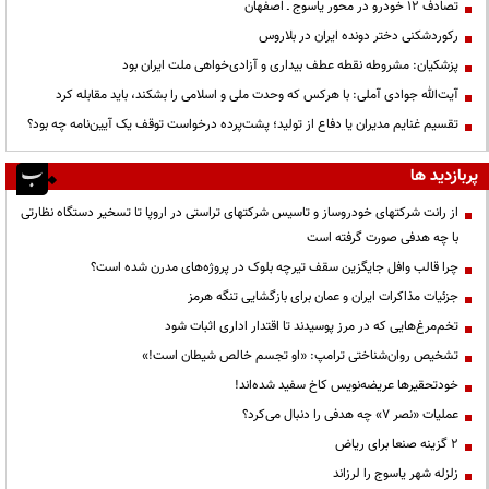
تصادف ۱۲ خودرو در محور یاسوج ـ اصفهان
رکوردشکنی دختر دونده ایران در بلاروس
پزشکیان: مشروطه نقطه عطف بیداری و آزادی‌خواهی ملت ایران بود
آیت‌الله جوادی آملی: با هرکس که وحدت ملی و اسلامی را بشکند، باید مقابله کرد
تقسیم غنایم مدیران یا دفاع از تولید؛ پشت‌پرده درخواست توقف یک آیین‌نامه چه بود؟
پربازدید ها
از رانت‌ شرکتهای خودروساز و تاسیس شرکتهای تراستی در اروپا تا تسخیر دستگاه نظارتی
با چه هدفی صورت گرفته است
چرا قالب وافل جایگزین سقف تیرچه بلوک در پروژه‌های مدرن شده است؟
جزئیات مذاکرات ایران و عمان برای بازگشایی تنگه هرمز
تخم‌مرغ‌هایی که در مرز پوسیدند تا اقتدار اداری اثبات شود
تشخیص روان‌شناختی ترامپ: «او تجسم خالص شیطان است!»
خودتحقیرها عریضه‌نویس کاخ سفید شده‌اند!
عملیات «نصر ۷» چه هدفی را دنبال می‌کرد؟
۲ گزینه صنعا برای ریاض
زلزله شهر یاسوج را لرزاند