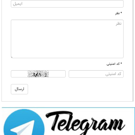
* نظر
* کد امنیتی