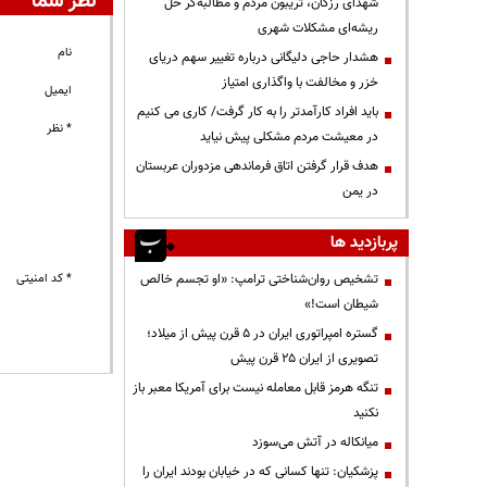
نظر شما
شهدای رزکان، تریبون مردم و مطالبه‌گر حل
ریشه‌ای مشکلات شهری
نام
هشدار حاجی دلیگانی درباره تغییر سهم دریای
خزر و مخالفت با واگذاری امتیاز
ایمیل
باید افراد کارآمدتر را به کار گرفت/ کاری می کنیم
* نظر
در معیشت مردم مشکلی پیش نیاید
هدف قرار گرفتن اتاق‌ فرماندهی مزدوران عربستان
در یمن
پربازدید ها
تشخیص روان‌شناختی ترامپ: «او تجسم خالص
* کد امنیتی
شیطان است!»
گستره امپراتوری ایران در ۵ قرن پیش از میلاد؛
تصویری از ایران ۲۵ قرن پیش
تنگه هرمز قابل معامله نیست برای آمریکا معبر باز
نکنید
میانکاله در آتش می‌سوزد
پزشکیان: تنها کسانی که در خیابان بودند ایران را