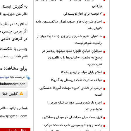
وارداتی
نظر من مورینیو خ
۷ توصیه برای آغاز نویسندگی
احیای شن‌چاله‌های جنوب تهران درکمیسیون ماده
او افزود: در نظر 
۵نهایی شد
اگر مربی چلسی بو
خادمیان: هیچ شفیعی برای زن نزد خداوند بهتر از
در کارهای دفاعی ا
رضایت شوهر نیست
چلسی با شکست براب
سربازانِ خیابانِ ظهور؛ ملتِ مبعوثِ رودسر در
هم شانس بسیار کم
پاسخ به دشمن: «خیابان‌ها را به ناامیدان
نمی‌دهیم»
برای مشاهده مطا
اعلام پایان مراسم اربعین ۱۴۰۵
برچسب ها:
مورینیو
توقف صادرات نفت عربستان به آمریکا
ترامپ از افشای کمبود مهمات آمریکا خشمگین
گزارش خطا
است
اجازه باز شدن مسیر دوم در تنگه هرمز را
شما می توانید مطالب 
نخواهیم داد
nnews@gmail.com
فرق است میان مجاهدان در میدان و ساکتین
یکصد و پنجاه و سومین شب خدمت؛ موکب