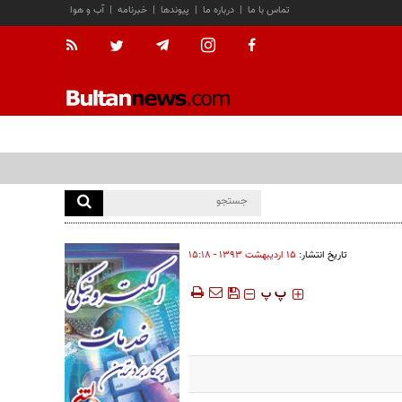
تماس با ما
|
درباره ما
|
پیوندها
|
خبرنامه
|
آب و هوا
تاریخ انتشار:
۱۵ ارديبهشت ۱۳۹۳ - ۱۵:۱۸
‍‍‍ پ
پ