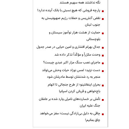
نگه نداشتند همه سهیم هستند
پارچه فروشی که هیچ نسبتی با بانک آینده ندارد!
نقض آتش‌بس و حملات رژیم صهیونیستی به
جنوب لبنان
حمایت از هشت هزار نوآموز سیستان و
بلوچستانی
جدال بهرام افشاری و امین حیایی در صدر جدول
وحدت مکرّراً و مؤکّداً تذکر داده شد
ماجرای نصب سنگ مزار اکبر عبدی چیست؟
دست نزنید؛ لمس نوزاد حیات وحش می‌تواند
منجر به رد شدنشان توسط مادرشان شود
بحران اینفانتینو؛ از طرح جنجالی تا اتهام
باج‌خواهی و قربانی کردن اسپانیا
تأملی بر خسارت‌های نامرئی وارد شده بر عاملان
جنگ علیه ایران
چاقی به دلیل بی‌ارادگی نیست؛ مغز می‌خواهد
چاق بمانیم!