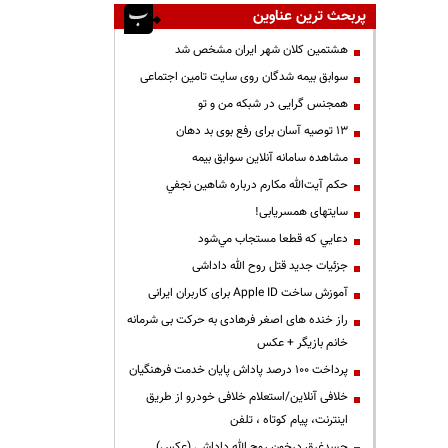
پربحث ترین عناوین
هشتمین کلان شهر ایران مشخص شد
سوابق بیمه شدگان روی سایت تامین اجتماعی
همجنس گرایی در شبکه من و تو
13 توصیه آسان برای رفع بوی بد دهان
مشاهده سامانه آنلاين سوابق بیمه
حكم آيت‌الله مكارم درباره شاهين نجفي
سایتهای همسریابی!
دعايي كه قطعا مستجاب مي‌شود
جزئیات جدید قتل روح الله داداشی
آموزش ساخت Apple ID برای کاربران ایرانی
راز خنده های اصغر فرهادی به حرکت بی شرمانه
خانم بازیگر + عکس
پرداخت ۱۰۰ درصد پاداش پایان خدمت فرهنگیان
خلافی آنلاین/استعلام خلافی خودرو از طریق
اینترنت، پیام کوتاه ، تلفن
جسدغرق درخون روح الله داداشی (عکس)