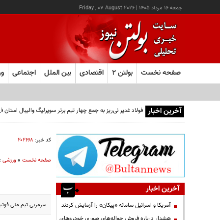
جمعه ۱۶ مرداد ۱۴۰۵
|
Friday , 07 August 2026
صفحه نخست
بولتن ۲
اقتصادی
بین الملل
اجتماعی
ور
آخرین اخبار
فولاد غدیر نی‌ریز به جمع چهار تیم برتر سوپرلیگ والیبال استان
کد خبر:
۲۰۲۶۶۸
صفحه نخست
»
ورزشی
»
آخرین اخبار
سرمربی تیم ملی فوتبال
آمریکا و اسرائیل سامانه «پیکان» را آزمایش کردند
هشدار درباره فروش حواله‌های صوری خودروهای