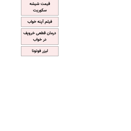
قیمت شیشه
سکوریت
فیلم آپنه خواب
درمان قطعی خروپف
در خواب
لیزر فوتونا