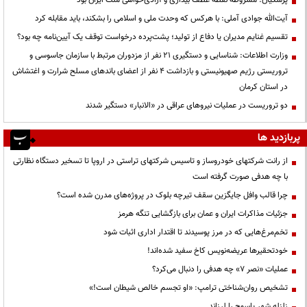
پزشکیان: مشروطه نقطه عطف بیداری و آزادی‌خواهی ملت ایران بود
آیت‌الله جوادی آملی: با هرکس که وحدت ملی و اسلامی را بشکند، باید مقابله کرد
تقسیم غنایم مدیران یا دفاع از تولید؛ پشت‌پرده درخواست توقف یک آیین‌نامه چه بود؟
وزارت اطلاعات: شناسایی و دستگیری ۲۱ نفر از مزدوران مرتبط با سازمان جاسوسی و
تروریستی رژیم صهیونیستی و بازداشت ۴ نفر از اعضای باندهای مسلح شرارت و اغتشاش
در استان کرمان
دو تروریست در عملیات نیروهای عراقی در «الانبار» دستگیر شدند
پربازدید ها
از رانت‌ شرکتهای خودروساز و تاسیس شرکتهای تراستی در اروپا تا تسخیر دستگاه نظارتی
با چه هدفی صورت گرفته است
چرا قالب وافل جایگزین سقف تیرچه بلوک در پروژه‌های مدرن شده است؟
جزئیات مذاکرات ایران و عمان برای بازگشایی تنگه هرمز
تخم‌مرغ‌هایی که در مرز پوسیدند تا اقتدار اداری اثبات شود
خودتحقیرها عریضه‌نویس کاخ سفید شده‌اند!
عملیات «نصر ۷» چه هدفی را دنبال می‌کرد؟
تشخیص روان‌شناختی ترامپ: «او تجسم خالص شیطان است!»
زلزله شهر یاسوج را لرزاند