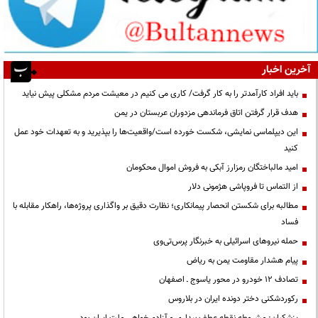
آخرین اخبار
باید افراد کارآمدتر را به کار گرفت/ کاری می کنیم در معیشت مردم مشکلی پیش نیاید
هدف قرار گرفتن اتاق‌ فرماندهی مزدوران عربستان در یمن
این دیپلماسی نمایشی، شکست خورده است/واقعیت‌ها را بپذیرید و به تعهدات خود عمل
کنید
امید مالباختگان رمزارز آبکی به فروش اموال محکومان
از التماس تا فروپاشی هژمونی دلار
مطالبه برای شکستن انحصار پیمانکاری؛ نظارت دقیق بر واگذاری پروژه‌ها، راهکار مقابله با
فساد
حمله نیروهای اسرائیلی به خبرنگار پرس‌تی‌وی
پیام هشدار مقاومت یمن به ریاض
تصادف ۱۲ خودرو در محور یاسوج ـ اصفهان
رکوردشکنی دختر دونده ایران در بلاروس