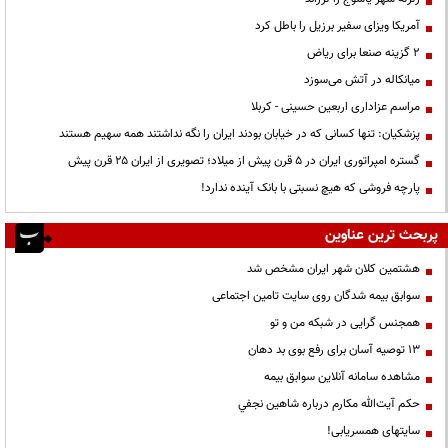
آمریکا ویزای سفیر برزیل را باطل کرد
۲ گزینه صنعا برای ریاض
میانکاله در آتش می‌سوزد
مراسم عزاداری اربعین حسینی - کربلا
پزشکیان: تنها کسانی که در خیابان بودند ایران را نگه نداشتند همه سهیم هستند
گستره امپراتوری ایران در ۵ قرن پیش از میلاد؛ تصویری از ایران ۲۵ قرن پیش
پارچه فروشی که هیچ نسبتی با بانک آینده ندارد!
پربحث ترین عناوین
هشتمین کلان شهر ایران مشخص شد
سوابق بیمه شدگان روی سایت تامین اجتماعی
همجنس گرایی در شبکه من و تو
13 توصیه آسان برای رفع بوی بد دهان
مشاهده سامانه آنلاين سوابق بیمه
حكم آيت‌الله مكارم درباره شاهين نجفي
سایتهای همسریابی!