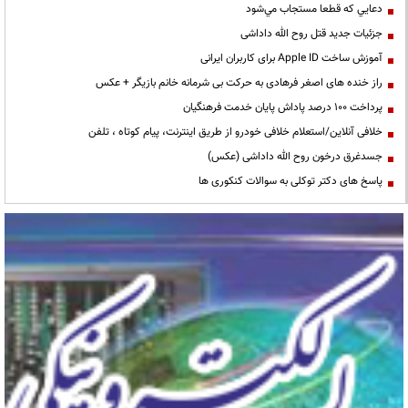
دعايي كه قطعا مستجاب مي‌شود
جزئیات جدید قتل روح الله داداشی
آموزش ساخت Apple ID برای کاربران ایرانی
راز خنده های اصغر فرهادی به حرکت بی شرمانه خانم بازیگر + عکس
پرداخت ۱۰۰ درصد پاداش پایان خدمت فرهنگیان
خلافی آنلاین/استعلام خلافی خودرو از طریق اینترنت، پیام کوتاه ، تلفن
جسدغرق درخون روح الله داداشی (عکس)
پاسخ های دکتر توکلی به سوالات کنکوری ها