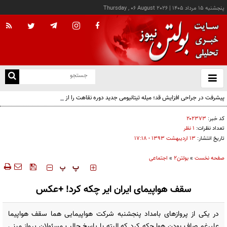
پنجشنبه ۱۵ مرداد ۱۴۰۵
|
Thursday , 06 August 2026
از
و
ته
پیشرفت در جراحی افزایش قد؛ میله تیتانیومی جدید دوره نقاهت را از چند ماه به چند هفته
ن
کاهش می‌دهد
نو
کد خبر:
۲۰۲۳۷۳
تعداد نظرات:
۱ نظر
تاریخ انتشار:
۱۳ ارديبهشت ۱۳۹۳ - ۱۷:۱۸
صفحه نخست
»
بولتن2
»
اجتماعی
‍‍‍ پ
پ
سقف هواپیمای ایران‌ ایر چکه کرد! +عکس
در یکی از پروازهای بامداد پنجشنبه شرکت هواپیمایی هما سقف هواپیما
علیرغم صاف بودن هوا چکه کرد که البته با پاسخ جالب مسئولان پرواز مبنی