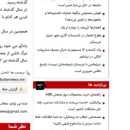
گذشته رسيد.
جامعه در حال بی‌حیا شدن است
هوش مصنوعی چگونه عملیات فضاپیماها و
غربي هر كدام با 17 و خراسان جنوبي با 18 مورد كمترين تلفات ناشي از سوءمصرف مواد مخدر را داشته‌اند.
ماهواره‌ها را تغییر می‌دهد؟
انفجارها کی‌یف را دوباره لرزاند
همچنين در سال 1392، بيشترين آمار تلفات اعتياد با 328 فوتي در آذر ماه و كمترين‌ آن با 203 فوتي در خرداد ماه ثبت شده ‌است.
وقوع انفجار در تاسیسات گازی شهر جبیل
عربستان
یک کشته و ۱۲ مسموم به دنبال مصرف مشروبات
الکلی در نیشابور
سال گذشته نيز 3.2 درصد بود.
دیپلماسی با عربستان نتیجه‌بخش نیست؛ پاسخ
نظامی ضروری است
برچسب ها:
کاهش ت
پربازدید ها
گزارش خطا
راهنمای خرید محصولات برق صنعتی ABB
پزشکیان: خدمت بی‌منت و مشارکت مردمی، پایه
شما می توانید مطالب 
حل مشکلات کشور است
nnews@gmail.com
صمصامی خطاب به پزشکیان: به شما اطلاعات غلط
دادند؛ مردم را ساده‌لوح فرض نکنید!
نظر شما