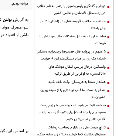
مواجه بوديم.
دیدار و گفتگوی رئیس‌جمهور با رهبر معظم انقلاب
درباره مسائل اقتصادی و نظامی کشور
به گزارش
بولتن نی
حمله مسلحانه به قهوه‌خانه‌ای در زاهدان؛ ۲ نفر
جان باختند
ناشي از اعتياد در سال 1391، سه هزار و 56 نفر بود كه دو هزار و 857 از آنان 
نماینده ای که به دلیل مشکلات مالی موبایلش را
فروخت
۵ متهم در پرونده قتل حمیدرضا رجب‌زاده دستگیر
شدند/ یک زن در میان دستگیرشدگان + جزئیات
واشنگتن درحال بررسی انتقال موشک‌های
«آتاکامس» به اوکراین از طریق ترکیه
هشدار صنعا به عربستان: وقت تلف نکنید
اعدام بد است اما قلب تپنده‌ای را از سینه بیرون
کشیدن نه!
به همه ثابت می‌شود که دیپلماسی با رژیم پست
سعودی بی‌فایده است| برای تنبیه آل‌سعود باید با
اقدام نظامی تحقیرشان کنیم
تاراج هویت ملی در بازار بی‌صاحب پوشاک؛
مسئولان نظارت کجا خوابیده‌اند؟ / زیر سایه جنگ،