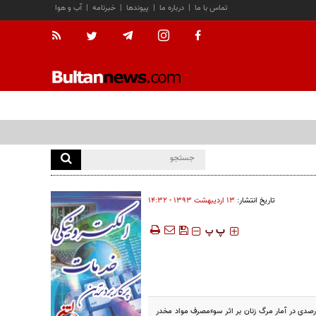
تماس با ما
|
درباره ما
|
پیوندها
|
خبرنامه
|
آب و هوا
تاریخ انتشار:
۱۳ ارديبهشت ۱۳۹۳ - ۱۴:۳۲
‍‍‍ پ
پ
لفات ناشي از سوءمصرف مواد مخدر طی سال گذشته در حالي 3.2 درصد كاهش يافت كه در اين مدت با افزايش 15.6 درصدي در آمار مرگ زنان بر اثر سوءمصرف مواد مخدر