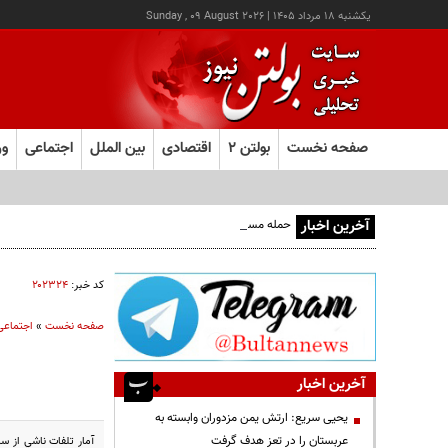
يکشنبه ۱۸ مرداد ۱۴۰۵
|
Sunday , 09 August 2026
صفحه نخست
بولتن ۲
اقتصادی
بین الملل
اجتماعی
ور
آخرین اخبار
حمله مسلحانه به قهوه‌خانه‌ای در زاهدان؛ ۲ نفر جان باختند
کد خبر:
۲۰۲۳۲۴
صفحه نخست
»
اجتماعی
آخرین اخبار
یحیی سریع: ارتش یمن مزدوران وابسته به
عربستان را در تعز هدف گرفت