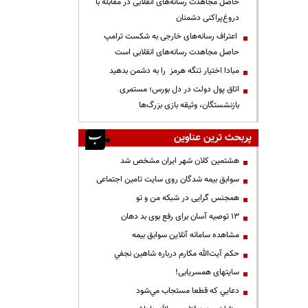
حاصل مجاهدت رسانه‌های انقلابی در مقابله با
دروغ‌پراکنی دشمنان
اعتراف رسانه‌های خارجی به شکست ترامپ
حاصل مجاهدت رسانه‌های انقلابی است
مبادا اختیار تنگه هرمز را به دشمن بدهید
اتاق پول دولت در دل بورس؛ مستمری
بازنشستگان، وثیقه بازی بزرگ‌ها
پربحث ترین عناوین
هشتمین کلان شهر ایران مشخص شد
سوابق بیمه شدگان روی سایت تامین اجتماعی
همجنس گرایی در شبکه من و تو
13 توصیه آسان برای رفع بوی بد دهان
مشاهده سامانه آنلاين سوابق بیمه
حكم آيت‌الله مكارم درباره شاهين نجفي
سایتهای همسریابی!
دعايي كه قطعا مستجاب مي‌شود