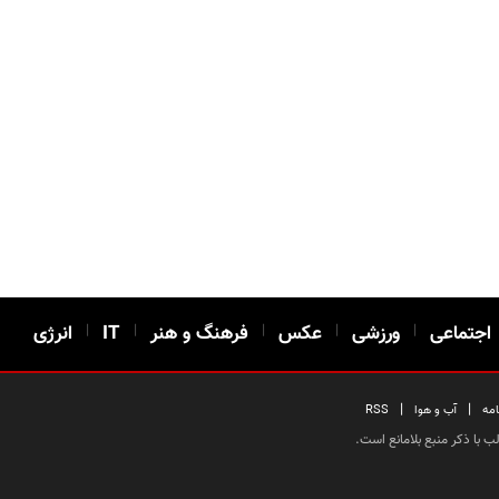
اجتماعی
|
ورزشی
|
عکس
|
فرهنگ و هنر
|
IT
|
انرژی
|
|
امه
آب و هوا
RSS
 با ذکر منبع بلامانع است.