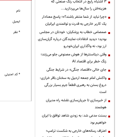
3 اشتباه رایج در انتخاب رنگ صنعتی که
هزینه‌اش را سال‌ها می‌پردازید...
نام
«چرا نباید از شما متنفر باشند؟»؛ پاسخ معنادار
ایمیل
یک کاربر خارجی به قدرت و توانمندی ایرانیان
صمصامی خطاب به پزشکیان: خودتان در مجلس
* نظر
بودید؛ دیدید انتقادات نمایندگان درباره گران‌سازی
ارز بود، نه واگذاری ایران‌خودرو
وقتی دیتاسنترها از هوش مصنوعی جلو می‌زنند؛
زنگ خطر برای اقتصاد AI
جای خالی «اقتصاد جنگی» در شرایط جنگی
* کد امنیتی
واکنش امام جمعه اردبیل به سخنان باقر خرازی:
دروغ بستن به رهبری قطعاً جرم بسیار بزرگی
است
از خبرسازی تا جریان‌سازی نقشه راه مدیران
هوشمند
بسنت مدعی شد: به زودی شاهد توافق با ایران
خواهیم بود
اعتراف رسانه‌های خارجی به شکست ترامپ؛