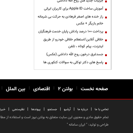
جزئیات جدید قتل روح الله داداشی
آموزش ساخت Apple ID برای کاربران ایرانی
راز خنده های اصغر فرهادی به حرکت بی شرمانه
خانم بازیگر + عکس
پرداخت ۱۰۰ درصد پاداش پایان خدمت فرهنگیان
خلافی آنلاین/استعلام خلافی خودرو از طریق
اینترنت، پیام کوتاه ، تلفن
جسدغرق درخون روح الله داداشی (عکس)
پاسخ های دکتر توکلی به سوالات کنکوری ها
صفحه نخست
|
بولتن ۲
|
اقتصادی
|
بین الملل
|
|
|
|
|
|
|
تماس با ما
درباره ما
آرشیو
جستجو
پیوندها
نظرسنجی
خبرن
تمام حقوق مادی و معنوی این سایت متعلق به بولتن نیوز است و استفاده از مطالب
طراحی و تولید: "
ایران سامانه
"