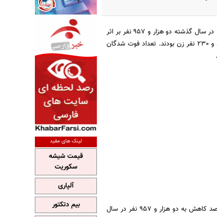
به نقل از اداره كل روابط عمومي و امور بين‌الملل سازمان پزشكي قانوني كشور، در سال گذشته دو هزار و 957 نفر بر اثر
سوءمصرف مواد مخدر در كشور جان خود را از دست دادند كه از اين تعداد دو هزار و 727 نفر مرد و 230 نفر زن بودند. تعداد فوت شدگان
لینک های مفید
قیمت شیشه
سکوریت
آلپاری
بیم دتکتور
بر اساس اين گزارش آمار تلفات اعتياد در سال 1391، سه هزار و 56 نفر بود كه اين رقم با 3.2 درصد كاهش به دو هزار و 957 نفر در سال