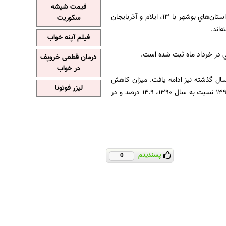
قیمت شیشه
در سال گذشته استان‌هاي تهران با 735 فوتي، اصفهان با 312 و خراسان رضوي با 212 بيشترين و استان‌هاي بوشهر با 13، ايلام و آذربايجان
سکوریت
فیلم آپنه خواب
درمان قطعی خروپف
در خواب
د مخدر كه از سال 1386 در كشور آغاز شده در سال گذشته نيز ادامه يافت. ميزان كاهش
لیزر فوتونا
مرگ ناشي از مصرف مواد مخدر در سال 1390 در مقايسه با سال 1389 برابر با 1.7 درصد، در سال 1391 نسبت به سال 1390، 14.9 درصد و در
پسندیدم
0