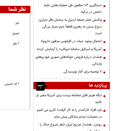
دستگیری ۱۰۴ مظنون طی عملیات‌هایی علیه
نظر شما
داعش در ترکیه
واکنش امام جمعه اردبیل به سخنان باقر خرازی:
نام
دروغ بستن به رهبری قطعاً جرم بسیار بزرگی
است
ایمیل
احتمال وجود حیات در اقیانوس مدفون «اروپا»
* نظر
آمریکا و اسرائیل سامانه «پیکان» را آزمایش کردند
هشدار درباره فروش حواله‌های صوری خودروهای
وارداتی
۷ توصیه برای آغاز نویسندگی
* کد امنیتی
پربازدید ها
تنگه هرمز قابل معامله نیست برای آمریکا معبر باز
نکنید
باید افراد کارآمدتر را به کار گرفت/ کاری می کنیم
در معیشت مردم مشکلی پیش نیاید
رویترز: هشدار صریح ایران خطر شروع جنگ را