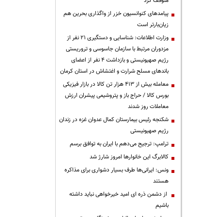
متوقف کرد
پیامدهای کنوانسیون خزر از واگذاری بحرین هم
زیان‌بارتر است
وزارت اطلاعات: شناسایی و دستگیری ۲۱ نفر از
مزدوران مرتبط با سازمان جاسوسی و تروریستی
رژیم صهیونیستی و بازداشت ۴ نفر از اعضای
باندهای مسلح شرارت و اغتشاش در استان کرمان
معامله بیش از ۴۱۳ هزار تن کالا در بازار فیزیکی
بورس کالا / حراج باز و پتروشیمی پیشران ارزش
معاملات روز شدند
شکنجه رئیس بیمارستان کمال عدوان غزه در زندان
رژیم صهیونیستی
ترامپ: ترجیح می‌دهم با ایران به توافق برسم
کالابرگ این خانوارها امروز شارژ شد
ونس: ایرانی‌ها طرف بسیار دشواری برای مذاکره
هستند
از دشمن ذره ای امید خیرخواهی نباید داشته
باشیم