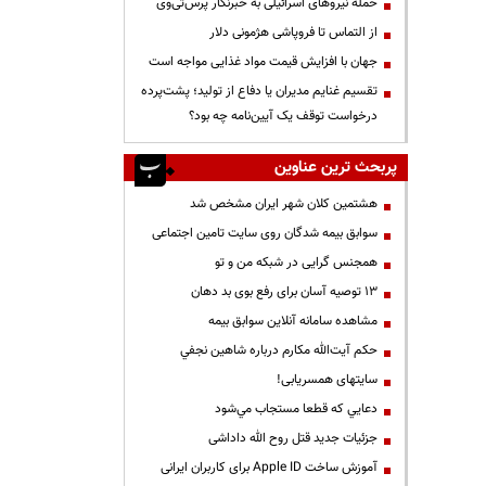
حمله نیروهای اسرائیلی به خبرنگار پرس‌تی‌وی
از التماس تا فروپاشی هژمونی دلار
جهان با افزایش قیمت مواد غذایی مواجه است
تقسیم غنایم مدیران یا دفاع از تولید؛ پشت‌پرده
درخواست توقف یک آیین‌نامه چه بود؟
پربحث ترین عناوین
هشتمین کلان شهر ایران مشخص شد
سوابق بیمه شدگان روی سایت تامین اجتماعی
همجنس گرایی در شبکه من و تو
13 توصیه آسان برای رفع بوی بد دهان
مشاهده سامانه آنلاين سوابق بیمه
حكم آيت‌الله مكارم درباره شاهين نجفي
سایتهای همسریابی!
دعايي كه قطعا مستجاب مي‌شود
جزئیات جدید قتل روح الله داداشی
آموزش ساخت Apple ID برای کاربران ایرانی