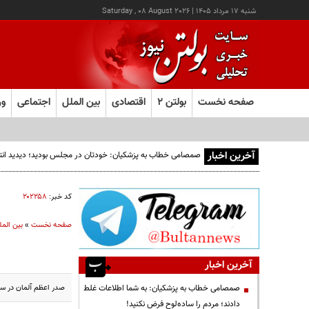
شنبه ۱۷ مرداد ۱۴۰۵
|
Saturday , 08 August 2026
صفحه نخست
بولتن ۲
اقتصادی
بین الملل
اجتماعی
ور
آخرین اخبار
صمصامی خطاب به پزشکیان: خودتان در مجلس بودید؛ دیدید انتقادا
کد خبر:
۲۰۲۲۵۸
صفحه نخست
»
بین المل
آخرین اخبار
صدر اعظم آلمان در سخنانی با اشاره به مذاکرات کشو
صمصامی خطاب به پزشکیان: به شما اطلاعات غلط
دادند؛ مردم را ساده‌لوح فرض نکنید!