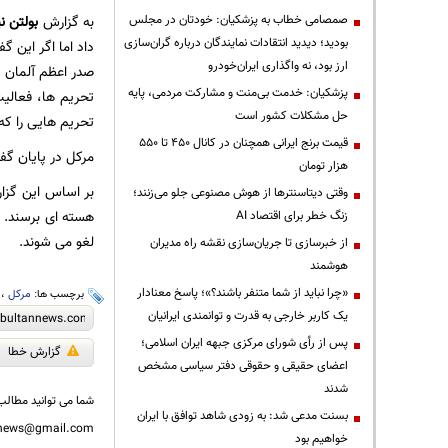
صمصامی خطاب به پزشکیان: خودتان در مجلس
به گزارش
بولتن نی
بودید؛ دیدید انتقادات نمایندگان درباره گران‌سازی
داد اما اگر این گ
ارز بود، نه واگذاری ایران‌خودرو
صدر اعظم آلمان سپ
پزشکیان: خدمت بی‌منت و مشارکت مردمی، پایه
تحریم ها، فعالیت
حل مشکلات کشور است
تحریم هایی را که 
قیمت‌ برنج ایرانی همچنان در کانال ۴۵۰ تا ۵۵۰
مرکل در پایان گف
هزار تومان
وقتی دیتاسنترها از هوش مصنوعی جلو می‌زنند؛
هسته ای برسند. د
زنگ خطر برای اقتصاد AI
لغو می شوند.
از خبرسازی تا جریان‌سازی نقشه راه مدیران
هوشمند
«چرا نباید از شما متنفر باشند؟»؛ پاسخ معنادار
برچسب ها:
مرکل
،
یک کاربر خارجی به قدرت و توانمندی ایرانیان
پس از رأی شورای مرکزی جبهه ایران اسلامی؛
گزارش خطا
اعضای حقیقی و حقوقی دفتر سیاسی مشخص
شدند
شما می توانید مطالب 
بسنت مدعی شد: به زودی شاهد توافق با ایران
nnews@gmail.com
خواهیم بود