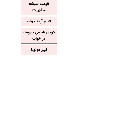
قیمت شیشه
سکوریت
فیلم آپنه خواب
درمان قطعی خروپف
در خواب
لیزر فوتونا