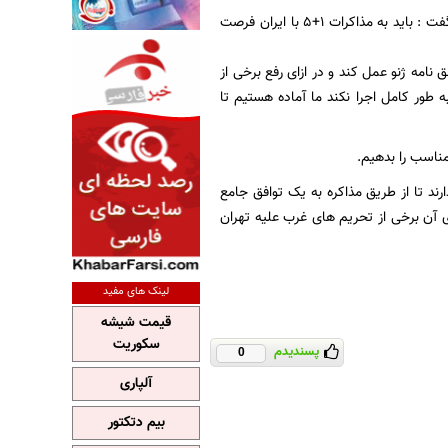
به نقل از رویترز، "آنگلا مرکل" که به آمریکا سفر کرده روز گذشته در اظهاراتی گفت : باید به مذاکرات 1+5 با ایران فرصت
 نامه ژنو عمل کند و در ازای رفع برخی از
ه طور کامل اجرا نکند ما آماده هستیم تا
مناسب را بدهیم.
سته ای ژنو، ایران و کشورهای 1+5 شش ماه فرصت دارند تا از طریق مذاکره به یک توافق جامع
 آن برخی از تحریم های غرب علیه تهران
لینک های مفید
قیمت شیشه
سکوریت
پسندیدم
0
آلپاری
بیم دتکتور