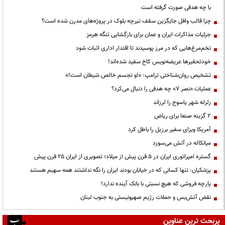
با چه هدفی صورت گرفته است
چرا قالب وافل جایگزین سقف تیرچه بلوک در پروژه‌های مدرن شده است؟
جزئیات مذاکرات ایران و عمان برای بازگشایی تنگه هرمز
تخم‌مرغ‌هایی که در مرز پوسیدند تا اقتدار اداری اثبات شود
خودتحقیرها عریضه‌نویس کاخ سفید شده‌اند!
تشخیص روان‌شناختی ترامپ: «او تجسم خالص شیطان است!»
عملیات «نصر ۷» چه هدفی را دنبال می‌کرد؟
زلزله شهر یاسوج را لرزاند
۲ گزینه صنعا برای ریاض
آمریکا ویزای سفیر برزیل را باطل کرد
میانکاله در آتش می‌سوزد
گستره امپراتوری ایران در ۵ قرن پیش از میلاد؛ تصویری از ایران ۲۵ قرن پیش
پزشکیان: تنها کسانی که در خیابان بودند ایران را نگه نداشتند همه سهیم هستند
پارچه فروشی که هیچ نسبتی با بانک آینده ندارد!
نقض آتش‌بس و حملات رژیم صهیونیستی به جنوب لبنان
پربحث ترین عناوین