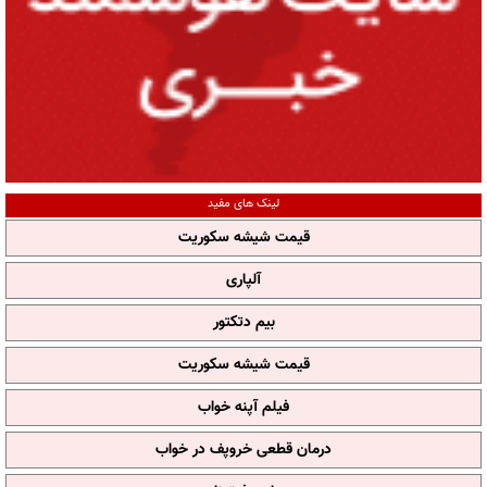
لینک های مفید
قیمت شیشه سکوریت
آلپاری
بیم دتکتور
قیمت شیشه سکوریت
فیلم آپنه خواب
درمان قطعی خروپف در خواب