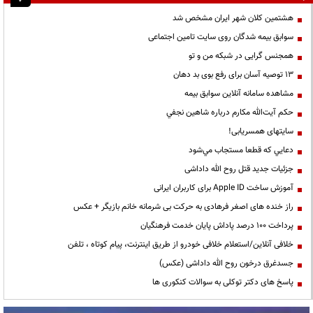
هشتمین کلان شهر ایران مشخص شد
سوابق بیمه شدگان روی سایت تامین اجتماعی
همجنس گرایی در شبکه من و تو
13 توصیه آسان برای رفع بوی بد دهان
مشاهده سامانه آنلاين سوابق بیمه
حكم آيت‌الله مكارم درباره شاهين نجفي
سایتهای همسریابی!
دعايي كه قطعا مستجاب مي‌شود
جزئیات جدید قتل روح الله داداشی
آموزش ساخت Apple ID برای کاربران ایرانی
راز خنده های اصغر فرهادی به حرکت بی شرمانه خانم بازیگر + عکس
پرداخت ۱۰۰ درصد پاداش پایان خدمت فرهنگیان
خلافی آنلاین/استعلام خلافی خودرو از طریق اینترنت، پیام کوتاه ، تلفن
جسدغرق درخون روح الله داداشی (عکس)
پاسخ های دکتر توکلی به سوالات کنکوری ها