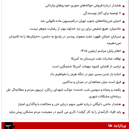
هشدار درباره فروش حواله‌های صوری خودروهای وارداتی
۷ توصیه برای آغاز نویسندگی
احیای شن‌چاله‌های جنوب تهران درکمیسیون ماده ۵نهایی شد
خادمیان: هیچ شفیعی برای زن نزد خداوند بهتر از رضایت شوهر نیست
سربازانِ خیابانِ ظهور؛ ملتِ مبعوثِ رودسر در پاسخ به دشمن: «خیابان‌ها را به ناامیدان
نمی‌دهیم»
اعلام پایان مراسم اربعین ۱۴۰۵
توقف صادرات نفت عربستان به آمریکا
ترامپ از افشای کمبود مهمات آمریکا خشمگین است
اجازه باز شدن مسیر دوم در تنگه هرمز را نخواهیم داد
فرق است میان مجاهدان در میدان و ساکتین
یکصد و پنجاه و سومین شب خدمت؛ موکب شهدای رزکان، تریبون مردم و مطالبه‌گر حل
ریشه‌ای مشکلات شهری
هشدار حاجی دلیگانی درباره تغییر سهم دریای خزر و مخالفت با واگذاری امتیاز
باید افراد کارآمدتر را به کار گرفت/ کاری می کنیم در معیشت مردم مشکلی پیش نیاید
پربازدید ها