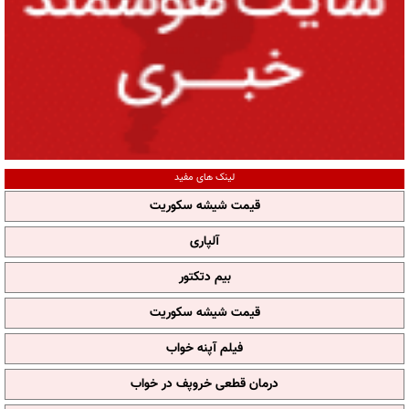
لینک های مفید
قیمت شیشه سکوریت
آلپاری
بیم دتکتور
قیمت شیشه سکوریت
فیلم آپنه خواب
درمان قطعی خروپف در خواب