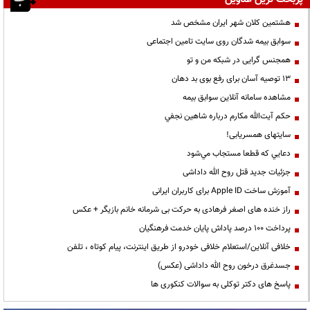
هشتمین کلان شهر ایران مشخص شد
سوابق بیمه شدگان روی سایت تامین اجتماعی
همجنس گرایی در شبکه من و تو
13 توصیه آسان برای رفع بوی بد دهان
مشاهده سامانه آنلاين سوابق بیمه
حكم آيت‌الله مكارم درباره شاهين نجفي
سایتهای همسریابی!
دعايي كه قطعا مستجاب مي‌شود
جزئیات جدید قتل روح الله داداشی
آموزش ساخت Apple ID برای کاربران ایرانی
راز خنده های اصغر فرهادی به حرکت بی شرمانه خانم بازیگر + عکس
پرداخت ۱۰۰ درصد پاداش پایان خدمت فرهنگیان
خلافی آنلاین/استعلام خلافی خودرو از طریق اینترنت، پیام کوتاه ، تلفن
جسدغرق درخون روح الله داداشی (عکس)
پاسخ های دکتر توکلی به سوالات کنکوری ها