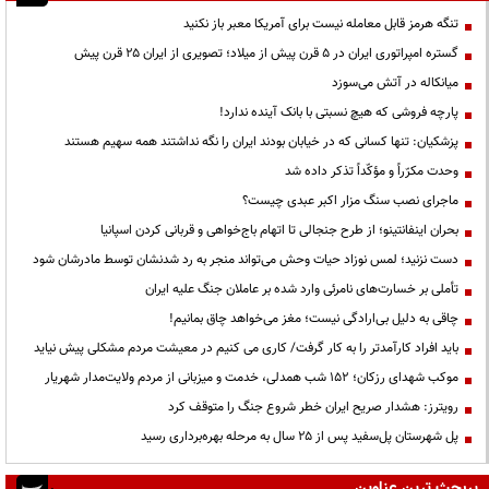
تنگه هرمز قابل معامله نیست برای آمریکا معبر باز نکنید
گستره امپراتوری ایران در ۵ قرن پیش از میلاد؛ تصویری از ایران ۲۵ قرن پیش
میانکاله در آتش می‌سوزد
پارچه فروشی که هیچ نسبتی با بانک آینده ندارد!
پزشکیان: تنها کسانی که در خیابان بودند ایران را نگه نداشتند همه سهیم هستند
وحدت مکرّراً و مؤکّداً تذکر داده شد
ماجرای نصب سنگ مزار اکبر عبدی چیست؟
بحران اینفانتینو؛ از طرح جنجالی تا اتهام باج‌خواهی و قربانی کردن اسپانیا
دست نزنید؛ لمس نوزاد حیات وحش می‌تواند منجر به رد شدنشان توسط مادرشان شود
تأملی بر خسارت‌های نامرئی وارد شده بر عاملان جنگ علیه ایران
چاقی به دلیل بی‌ارادگی نیست؛ مغز می‌خواهد چاق بمانیم!
باید افراد کارآمدتر را به کار گرفت/ کاری می کنیم در معیشت مردم مشکلی پیش نیاید
موکب شهدای رزکان؛ ۱۵۲ شب همدلی، خدمت و میزبانی از مردم ولایت‌مدار شهریار
رویترز: هشدار صریح ایران خطر شروع جنگ را متوقف کرد
پل شهرستان پل‌سفید پس از ۲۵ سال به مرحله بهره‌برداری رسید
پربحث ترین عناوین