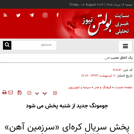
جمعه ۱۶ مرداد ۱۴۰۵
|
Friday , 07 August 2026
از
و
ته
یک اتفاق عجیب در «لوور»
ن
نو
کد خبر:
۲۰۲۰۷۱
تاریخ انتشار:
۱۱ ارديبهشت ۱۳۹۳ - ۱۶:۰۶
صفحه نخست
»
فرهنگ و هنر
»
سینما و تلویزیون
‍‍‍ پ
پ
جومونگ جدید از شنبه پخش می شود
پخش سریال کره‌ای «سرزمین آهن»