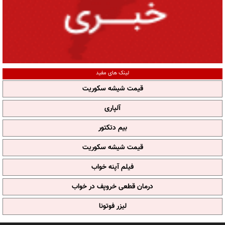
لینک های مفید
قیمت شیشه سکوریت
آلپاری
بیم دتکتور
قیمت شیشه سکوریت
فیلم آپنه خواب
درمان قطعی خروپف در خواب
لیزر فوتونا