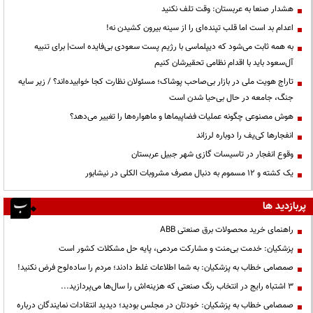
هشدار صنعا به عربستان: وقت تلف نکنید
اعدام بد است اما قلب تپنده‌ای را از سینه بیرون کشیدن نه!
به همه ثابت می‌شود که دیپلماسی با رژیم پست سعودی بی‌فایده است| برای تنبیه
آل‌سعود باید با اقدام نظامی تحقیرشان کنیم
تاراج هویت ملی در بازار بی‌صاحب پوشاک؛ مسئولان نظارت کجا خوابیده‌اند؟ / زیر سایه
جنگ، جامعه در حال بی‌حیا شدن است
هوش مصنوعی چگونه عملیات فضاپیماها و ماهواره‌ها را تغییر می‌دهد؟
انفجارها کی‌یف را دوباره لرزاند
وقوع انفجار در تاسیسات گازی شهر جبیل عربستان
یک کشته و ۱۲ مسموم به دنبال مصرف مشروبات الکلی در نیشابور
پربازدید ها
راهنمای خرید محصولات برق صنعتی ABB
پزشکیان: خدمت بی‌منت و مشارکت مردمی، پایه حل مشکلات کشور است
صمصامی خطاب به پزشکیان: به شما اطلاعات غلط دادند؛ مردم را ساده‌لوح فرض نکنید!
3 اشتباه رایج در انتخاب رنگ صنعتی که هزینه‌اش را سال‌ها می‌پردازید...
صمصامی خطاب به پزشکیان: خودتان در مجلس بودید؛ دیدید انتقادات نمایندگان درباره