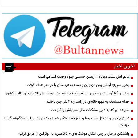
آخرین اخبار
عالم اهل سنت مهاباد : اربعین حسینی جلوه وحدت اسلامی است
یحیی سریع: ارتش یمن مزدوران وابسته به عربستان را در تعز هدف گرفت
دیدار و گفتگوی رئیس‌جمهور با رهبر معظم انقلاب درباره مسائل اقتصادی و نظامی کشور
حمله مسلحانه به قهوه‌خانه‌ای در زاهدان؛ ۲ نفر جان باختند
نماینده ای که به دلیل مشکلات مالی موبایلش را فروخت
۵ متهم در پرونده قتل حمیدرضا رجب‌زاده دستگیر شدند/ یک زن در میان دستگیرشدگان +
جزئیات
واشنگتن درحال بررسی انتقال موشک‌های «آتاکامس» به اوکراین از طریق ترکیه