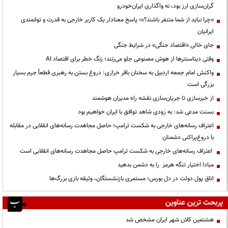
گران‌سازی ارز بود، نه واگذاری ایران‌خودرو
«چرا نباید از شما متنفر باشند؟»؛ پاسخ معنادار یک کاربر خارجی به قدرت و توانمندی
ایرانیان
جای خالی «اقتصاد جنگی» در شرایط جنگی
وقتی دیتاسنترها از هوش مصنوعی جلو می‌زنند؛ زنگ خطر برای اقتصاد AI
واکنش امام جمعه اردبیل به سخنان باقر خرازی: دروغ بستن به رهبری قطعاً جرم بسیار
بزرگی است
از خبرسازی تا جریان‌سازی نقشه راه مدیران هوشمند
بسنت مدعی شد: به زودی شاهد توافق با ایران خواهیم بود
اعتراف رسانه‌های خارجی به شکست ترامپ؛ حاصل مجاهدت رسانه‌های انقلابی در مقابله
با دروغ‌پراکنی دشمنان
اعتراف رسانه‌های خارجی به شکست ترامپ حاصل مجاهدت رسانه‌های انقلابی است
مبادا اختیار تنگه هرمز را به دشمن بدهید
اتاق پول دولت در دل بورس؛ مستمری بازنشستگان، وثیقه بازی بزرگ‌ها
پربحث ترین عناوین
هشتمین کلان شهر ایران مشخص شد