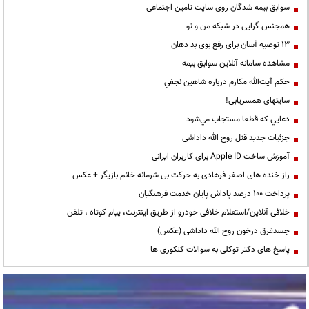
سوابق بیمه شدگان روی سایت تامین اجتماعی
همجنس گرایی در شبکه من و تو
13 توصیه آسان برای رفع بوی بد دهان
مشاهده سامانه آنلاين سوابق بیمه
حكم آيت‌الله مكارم درباره شاهين نجفي
سایتهای همسریابی!
دعايي كه قطعا مستجاب مي‌شود
جزئیات جدید قتل روح الله داداشی
آموزش ساخت Apple ID برای کاربران ایرانی
راز خنده های اصغر فرهادی به حرکت بی شرمانه خانم بازیگر + عکس
پرداخت ۱۰۰ درصد پاداش پایان خدمت فرهنگیان
خلافی آنلاین/استعلام خلافی خودرو از طریق اینترنت، پیام کوتاه ، تلفن
جسدغرق درخون روح الله داداشی (عکس)
پاسخ های دکتر توکلی به سوالات کنکوری ها