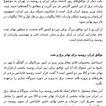
یکی دیگر از توافق‌های روز گذشته برقی ایران و روسیه در تهران به موضوع
واردات برق از این کشور گازخیز باز می گرزدد و مطابق با گفته‌های حمید چیت
چیان وزیر نیروی ایران قرار است با سنکرون شبکه برق بین ایران، جمهوری
آذربایجان و روسیه امکان واردات 500 مگاوات برق در فاز اول و 700 مگاوات در
فاز دوم نهایی شود.
از این رو با این توافق بزرگ برقی بین دو کشور گام نخست به منظور تهاتر نفت
خام صادراتی ایران در ازای برق و سایر خدمات فنی و مهندسی وارداتی از
روسیه برداشته شده است.
توافق ایران -روسیه برای تهاتر برق و نفت
اسماعیل محصولی قائم مقام وزیر نیرو در امور بین‌الملل در گفتگو با مهر در
پاسخ به این سئوال که آیا این توافق برقی بین ایران روسیه بخشی از قرارداد
تهاتر نفت و کالا بین دو کشور است؟ گفت: قرار است روسیه فاینانس برخی از
طرح‌های و پروژه های صنعت برق به ویژه در حوزه نیروگاه سازی را برعهده
بگیرد.
این مقام مسئول با اعلام اینکه فایناس روسیه بریا ساخت نیروگاه و شبکه برق
در ایران می تواند بخشی از قرارداد تهاتر نفت و کالا بین دو کشور را شامل
شود، تصریح کرد: جزئیات و حجم نهایی تامین فاینانس از سوی روسیه در