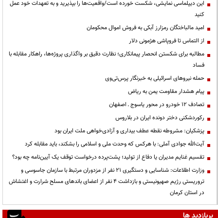
این دیپلماسی نمایشی، شکست خورده است/واقعیت‌ها را بپذیرید و به تعهدات خود عمل
کنید
امید مالباختگان رمزارز آبکی به فروش اموال محکومان
از التماس تا فروپاشی هژمونی دلار
مطالبه برای شکستن انحصار پیمانکاری؛ نظارت دقیق بر واگذاری پروژه‌ها، راهکار مقابله با
فساد
حمله نیروهای اسرائیلی به خبرنگار پرس‌تی‌وی
پیام هشدار مقاومت یمن به ریاض
تصادف ۱۲ خودرو در محور یاسوج ـ اصفهان
رکوردشکنی دختر دونده ایران در بلاروس
پزشکیان: مشروطه نقطه عطف بیداری و آزادی‌خواهی ملت ایران بود
آیت‌الله جوادی آملی: با هرکس که وحدت ملی و اسلامی را بشکند، باید مقابله کرد
تقسیم غنایم مدیران یا دفاع از تولید؛ پشت‌پرده درخواست توقف یک آیین‌نامه چه بود؟
وزارت اطلاعات: شناسایی و دستگیری ۲۱ نفر از مزدوران مرتبط با سازمان جاسوسی و
تروریستی رژیم صهیونیستی و بازداشت ۴ نفر از اعضای باندهای مسلح شرارت و اغتشاش
در استان کرمان
پربازدید ها