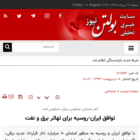
جمعه ۱۶ مرداد ۱۴۰۵
|
Friday , 07 August 2026
از
و
ته
ن
نو
کد خبر:
۲۰۱۶۵۳
تاریخ انتشار:
۰۸ ارديبهشت ۱۳۹۳ - ۱۸:۰۲
صفحه نخست
»
اجتماعی
‍‍‍ پ
پ
آغاز شمارش معکوس سوآپ معکوس نفت
توافق ایران-روسیه برای تهاتر برق و نفت
با توافق ایران و روسیه به منظور امضای 10 میلیارد دلار قرارداد جدید برقی،