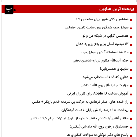
پربحث ترین عناوین
هشتمین کلان شهر ایران مشخص شد
سوابق بیمه شدگان روی سایت تامین اجتماعی
همجنس گرایی در شبکه من و تو
13 توصیه آسان برای رفع بوی بد دهان
مشاهده سامانه آنلاين سوابق بیمه
حكم آيت‌الله مكارم درباره شاهين نجفي
سایتهای همسریابی!
دعايي كه قطعا مستجاب مي‌شود
جزئیات جدید قتل روح الله داداشی
آموزش ساخت Apple ID برای کاربران ایرانی
راز خنده های اصغر فرهادی به حرکت بی شرمانه خانم بازیگر + عکس
پرداخت ۱۰۰ درصد پاداش پایان خدمت فرهنگیان
خلافی آنلاین/استعلام خلافی خودرو از طریق اینترنت، پیام کوتاه ، تلفن
جسدغرق درخون روح الله داداشی (عکس)
پاسخ های دکتر توکلی به سوالات کنکوری ها