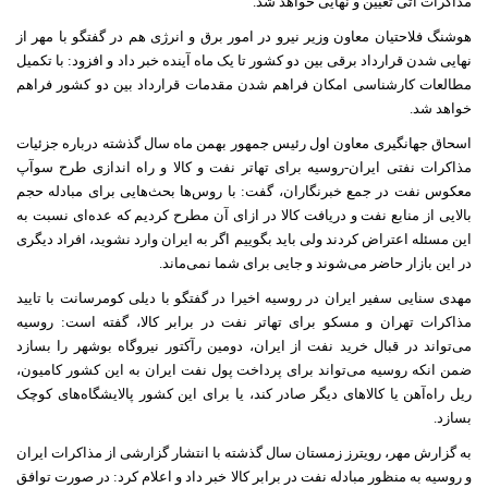
مذاکرات آتی تعیین و نهایی خواهد شد.
هوشنگ فلاحتیان معاون وزیر نیرو در امور برق و انرژی هم در گفتگو با مهر از
نهایی شدن قرارداد برقی بین دو کشور تا یک ماه آینده خبر داد و افزود: با تکمیل
مطالعات کارشناسی امکان فراهم شدن مقدمات قرارداد بین دو کشور فراهم
خواهد شد.
اسحاق جهانگیری معاون اول رئیس جمهور بهمن ماه سال گذشته درباره جزئیات
مذاکرات نفتی ایران-روسیه برای تهاتر نفت و کالا و راه اندازی طرح سوآپ
معکوس نفت در جمع خبرنگاران، گفت: با روس‌ها بحث‌هایی برای مبادله حجم
بالایی از منابع نفت و دریافت کالا در ازای آن مطرح کردیم که عده‌ای نسبت به
این مسئله اعتراض کردند ولی باید بگوییم اگر به ایران وارد نشوید، افراد دیگری
در این بازار حاضر می‌شوند و جایی برای شما نمی‌ماند.
مهدی سنایی سفیر ایران در روسیه اخیرا در گفتگو با دیلی کومرسانت با تایید
مذاکرات تهران و مسکو برای تهاتر نفت در برابر کالا، گفته است: روسیه
می‌تواند در قبال خرید نفت از ایران، دومین رآکتور نیروگاه بوشهر را بسازد
ضمن انکه روسیه می‌تواند برای پرداخت پول نفت ایران به این کشور کامیون،
ریل راه‌آهن یا کالاهای دیگر صادر کند، یا برای این کشور پالایشگاه‌های کوچک
بسازد.
به گزارش مهر، رویترز زمستان سال گذشته با انتشار گزارشی از مذاکرات ایران
و روسیه به منظور مبادله نفت در برابر کالا خبر داد و اعلام کرد: در صورت توافق