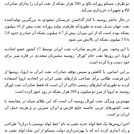
دو طرف، مسکو روزانه بالغ بر 500 هزار بشکه از نفت ایران را به‌ازای صادرات
کالا و تجهیزات خریداری می‌کند.
در حال حاضر روسیه با کنار گذاشتن عربستان سعودی به بزرگترین تولیدکننده
نفت جهان تبدیل شده به طوری‌که ظرفیت تولید روزانه نفت بیش از 10 میلیون
بشکه بوده است که از این میزان بیش از 4.7 میلیون بشکه آن صادر و حدود 5.8
تا 5.9 میلیون بشکه ان پالایش می شود.
با این وجود، پس از تحریم صادرات نفت ایران توسط 27 کشور عضو اتحادیه
اروپا، این روزها نفت خام "اورال" روسیه مشتریان متعددی در قاره سبز برای
خود دست و پا کرده است.
بر این اساس، با کاهش و سپس توقف صادرات نفت ایران به اروپا، روسها از
این فرصت طلایی برای تصاحب بازارهای نفتی ایران در اتحادیه اروپا استفاده
کرده به طوری‌که آمارهای رسمی حاکی از آن است که فقط صادرات نفت اورال
روسیه به اروپا از مرز دو میلیون و 200 هزار بشکه در روز عبور کرده است.
مهمترین ویژگی نفت اورال روسیه آن است که این طلای سیاه در مقایسه با
نفت کشورهای عربی حاشیه خلیج فارس و ایران شیرین تر و هزینه حمل آن
ارزان تر است.
اخیرا روس‌ها یک خط لوله جدید نفتی به نام "خط لوله دوستی یا دراژبا" طراحی
و راه اندازی کرده اند که با بهره‌برداری دولت مسکو از این شاه لوله نفتی به