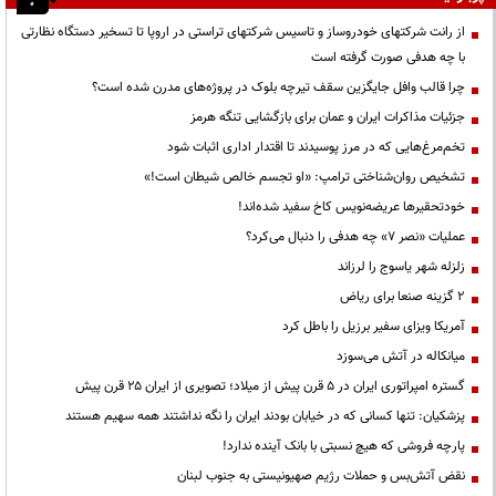
از رانت‌ شرکتهای خودروساز و تاسیس شرکتهای تراستی در اروپا تا تسخیر دستگاه نظارتی
با چه هدفی صورت گرفته است
چرا قالب وافل جایگزین سقف تیرچه بلوک در پروژه‌های مدرن شده است؟
جزئیات مذاکرات ایران و عمان برای بازگشایی تنگه هرمز
تخم‌مرغ‌هایی که در مرز پوسیدند تا اقتدار اداری اثبات شود
تشخیص روان‌شناختی ترامپ: «او تجسم خالص شیطان است!»
خودتحقیرها عریضه‌نویس کاخ سفید شده‌اند!
عملیات «نصر ۷» چه هدفی را دنبال می‌کرد؟
زلزله شهر یاسوج را لرزاند
۲ گزینه صنعا برای ریاض
آمریکا ویزای سفیر برزیل را باطل کرد
میانکاله در آتش می‌سوزد
گستره امپراتوری ایران در ۵ قرن پیش از میلاد؛ تصویری از ایران ۲۵ قرن پیش
پزشکیان: تنها کسانی که در خیابان بودند ایران را نگه نداشتند همه سهیم هستند
پارچه فروشی که هیچ نسبتی با بانک آینده ندارد!
نقض آتش‌بس و حملات رژیم صهیونیستی به جنوب لبنان