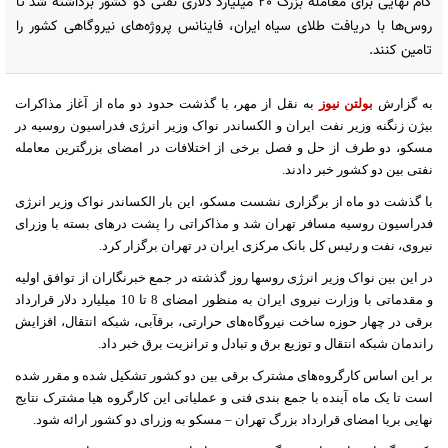
گام نهایی برای معامله بزرگ 20 میلیارد دلاری نفتی دو کشور برداشته شد تا
روس‌ها با دریافت طلای سیاه ایران، فاینانس پروژه‌های نیروگاهی کشور را
تامین کنند.
به گزارش
بولتن نیوز
به نقل از مهر، با گذشت حدود دو ماه از آغاز مذاکرات
بیژن زنگنه وزیر نفت ایران و الکساندر نواک وزیر انرژی فدراسیون روسیه در
مسکو، دو طرف از حل و فصل برخی از اختلافات در امضای بزرگترین معامله
نفتی بین دو کشور خبر دادند.
با گذشت دو ماه از برگزاری نشست مسکو، این بار الکساندر نواک وزیر انرژی
فدراسیون روسیه مسافر تهران شد و مذاکراتی را پشت درهای بسته با وزرای
نیروی، نفت و رئیس کل بانک مرکزی ایران در تهران برگزار کرد.
در این بین نواک وزیر انرژی روسها روز گذشته در جمع خبرنگاران از توافق اولیه
و مقدماتی با وزارت نیروی ایران به منظور امضای 8 تا 10 میلیارد دلار قرارداد
برقی در چهار حوزه ساخت نیروگاه‌های حرارتی، برقآبی، شبکه انتقال، افزایش
راندمان شبکه انتقال و توزیع برق و تبادل و ترانزیت برق خبر داد.
بر این اساس کارگروه‌های مشترک برقی بین دو کشور تشکیل شده و مقرر شده
است تا یک ماه آینده با جمع بندی فنی و عملیاتی این کارگروه هیا مشترک نتایج
نهایی بریا امضای قرارداد بزرگ تهران – مسکو به وزرای دو کشور ارائه شود.