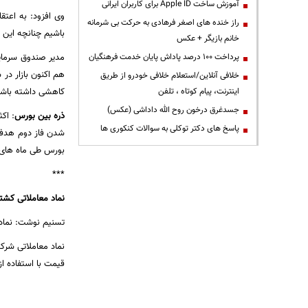
آموزش ساخت Apple ID برای کاربران ایرانی
وی افزود: به اعت
راز خنده های اصغر فرهادی به حرکت بی شرمانه
باشیم چنانچه این 
خانم بازیگر + عکس
مدیر صندوق سرمایه
پرداخت ۱۰۰ درصد پاداش پایان خدمت فرهنگیان
هم اکنون بازار در
خلافی آنلاین/استعلام خلافی خودرو از طریق
کاهشی داشته باشد، 
اینترنت، پیام کوتاه ، تلفن
جسدغرق درخون روح الله داداشی (عکس)
ذره بین بورس
:
پاسخ های دکتر توکلی به سوالات کنکوری ها
شدن فاز دوم هدفم
بورس طی ماه های 
***
نماد معاملاتی کش
تسنیم نوشت: نماد 
قیمت با استفاده از