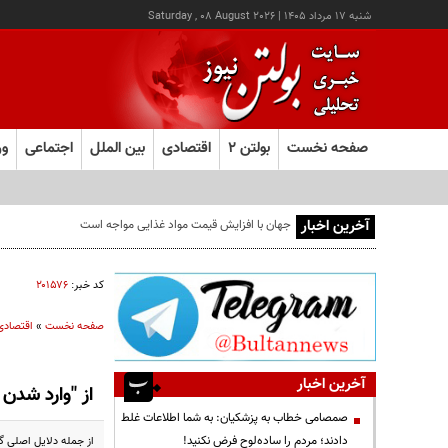
شنبه ۱۷ مرداد ۱۴۰۵
|
Saturday , 08 August 2026
صفحه نخست
بولتن ۲
اقتصادی
بین الملل
اجتماعی
ور
آخرین اخبار
کالابرگ این خانوارها امروز شارژ شد
کد خبر:
۲۰۱۵۷۶
صفحه نخست
»
اقتصادی
آخرین اخبار
از "وارد شدن
صمصامی خطاب به پزشکیان: به شما اطلاعات غلط
دادند؛ مردم را ساده‌لوح فرض نکنید!
از جمله دلایل اصلی گر