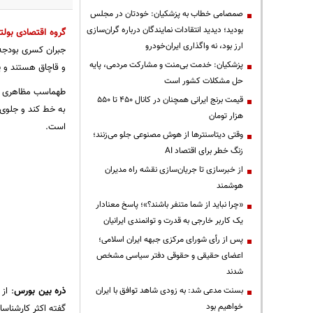
صمصامی خطاب به پزشکیان: خودتان در مجلس
بودید؛ دیدید انتقادات نمایندگان درباره گران‌سازی
گروه اقتصادی
بولت
ارز بود، نه واگذاری ایران‌خودرو
پزشکیان: خدمت بی‌منت و مشارکت مردمی، پایه
و قاچاق هستند و یا به دام ن
حل مشکلات کشور است
قیمت‌ برنج ایرانی همچنان در کانال ۴۵۰ تا ۵۵۰
هزار تومان
است.
وقتی دیتاسنترها از هوش مصنوعی جلو می‌زنند؛
زنگ خطر برای اقتصاد AI
از خبرسازی تا جریان‌سازی نقشه راه مدیران
هوشمند
«چرا نباید از شما متنفر باشند؟»؛ پاسخ معنادار
یک کاربر خارجی به قدرت و توانمندی ایرانیان
پس از رأی شورای مرکزی جبهه ایران اسلامی؛
اعضای حقیقی و حقوقی دفتر سیاسی مشخص
شدند
ذره بین بورس
:
از 
بسنت مدعی شد: به زودی شاهد توافق با ایران
خواهیم بود
گفته اکثر کارشناسا