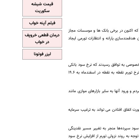
قیمت شیشه
سکوریت
فیلم آپنه خواب
د سپرده های روز شمار به 10 درصد به توافق رسیدند که اکنون در برخی بانک ها و موسسات مجاز
درمان قطعی خروپف
 دوم قانون هدفمندسازی یارانه و انتظارات تورمی ایجاد
در خواب
لیزر فوتونا
 خصوصی به توافق رسیدند که نرخ سود بانکی
را در دامنه 10 تا 21 درصد تعیین کنند و این در حالی است که بنا به آمار اعلام شده از سوی بانک مرکزی نرخ تورم نقطه به نقطه در اسفندماه به 19.6
ث خروج سپردهای مردم و ورود آنها به سایر بازارهای موازی مانند
اتفاق افتادن می تواند به ترغیب سرمایه
سود سپرده‌ها منجر به تغییر مسیر نقدینگی
جه به روند نزولی تورم از افزایش نرخ سود