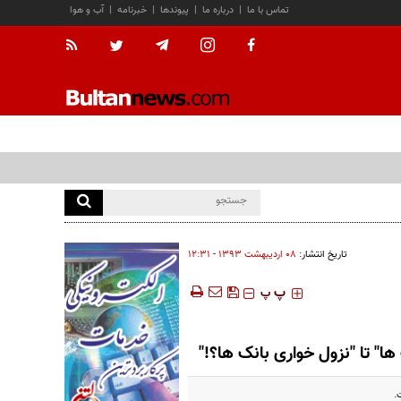
تماس با ما
|
درباره ما
|
پیوندها
|
خبرنامه
|
آب و هوا
تاریخ انتشار:
۰۸ ارديبهشت ۱۳۹۳ - ۱۲:۳۱
‍‍‍ پ
پ
ا" تا "نزول خواری بانک ها؟!"
.