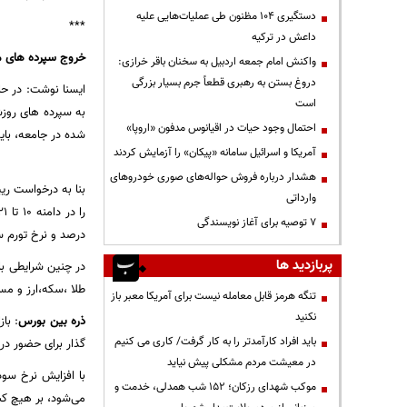
دستگیری ۱۰۴ مظنون طی عملیات‌هایی علیه
***
داعش در ترکیه
خروج سپرده های مر
واکنش امام جمعه اردبیل به سخنان باقر خرازی:
دروغ بستن به رهبری قطعاً جرم بسیار بزرگی
است
احتمال وجود حیات در اقیانوس مدفون «اروپا»
شده در جامعه، باید
آمریکا و اسرائیل سامانه «پیکان» را آزمایش کردند
هشدار درباره فروش حواله‌های صوری خودروهای
بنا به درخواست ری
وارداتی
۷ توصیه برای آغاز نویسندگی
درصد و نرخ تورم سال 92 به 34.7 درصد رس
پربازدید ها
طلا ،سکه،ارز و م
تنگه هرمز قابل معامله نیست برای آمریکا معبر باز
نکنید
ذره بین بورس
:
باز
باید افراد کارآمدتر را به کار گرفت/ کاری می کنیم
گذار برای حضور در 
در معیشت مردم مشکلی پیش نیاید
با افزایش نرخ سود
موکب شهدای رزکان؛ ۱۵۲ شب همدلی، خدمت و
می‌شود، بر هیچ کس