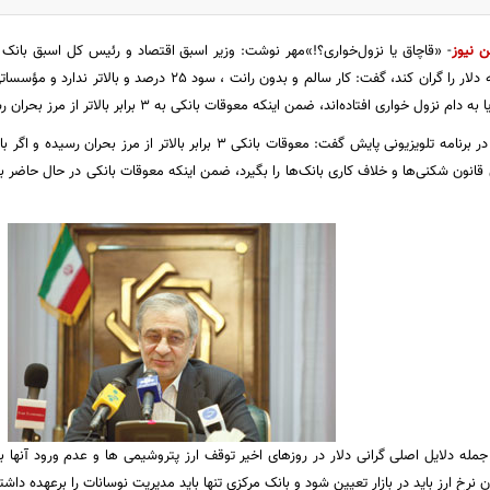
ن نیوز
-
«قاچاق یا نزول‌خواری؟!»
مهر نوشت: وزیر اسبق اقتصاد و رئیس کل اسبق بانک مرک
جبران کسری بودجه دلار را گران کند، گفت: کار سالم و بدون ر
زول خواری افتاده‌اند، ضمن اینکه معوقات بانکی به 3 برابر بالاتر از مرز بحران رسیده است.
طهماسب مظاهری در برنامه تلویزیونی پایش گفت: معوقات بانکی 3 برابر ب
جمله دلایل اصلی گرانی دلار در روزهای اخیر توقف ارز پتروشیمی ها و عدم ورود آنها به
ن نرخ ارز باید در بازار تعیین شود و بانک مرکزی تنها باید مدیریت نوسانات را برعهده داشت