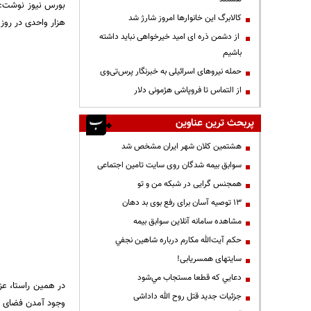
کالابرگ این خانوارها امروز شارژ شد
هزار واحدی در روز
از دشمن ذره ای امید خیرخواهی نباید داشته
باشیم
حمله نیروهای اسرائیلی به خبرنگار پرس‌تی‌وی
از التماس تا فروپاشی هژمونی دلار
پربحث ترین عناوین
هشتمین کلان شهر ایران مشخص شد
سوابق بیمه شدگان روی سایت تامین اجتماعی
همجنس گرایی در شبکه من و تو
13 توصیه آسان برای رفع بوی بد دهان
مشاهده سامانه آنلاين سوابق بیمه
حكم آيت‌الله مكارم درباره شاهين نجفي
سایتهای همسریابی!
دعايي كه قطعا مستجاب مي‌شود
در همین راستا، عز
جزئیات جدید قتل روح الله داداشی
وجود آمدن فضای بی