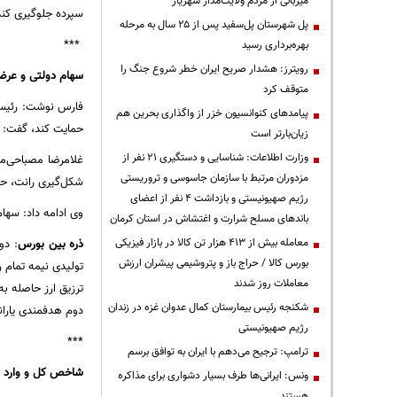
میزبانی از مردم ولایت‌مدار شهریار
سپرده جلوگیری کند
پل شهرستان پل‌سفید پس از ۲۵ سال به مرحله
***
بهره‌برداری رسید
رویترز: هشدار صریح ایران خطر شروع جنگ را
سهام دولتی و عر
متوقف کرد
فارس نوشت: رئیس ک
پیامدهای کنوانسیون خزر از واگذاری بحرین هم
حمایت کند، گفت: د
زیان‌بارتر است
وزارت اطلاعات: شناسایی و دستگیری ۲۱ نفر از
غلامرضا مصباحی‌مق
مزدوران مرتبط با سازمان جاسوسی و تروریستی
شکل‌گیری رانت، حبا
رژیم صهیونیستی و بازداشت ۴ نفر از اعضای
وی ادامه داد: سها
باندهای مسلح شرارت و اغتشاش در استان کرمان
معامله بیش از ۴۱۳ هزار تن کالا در بازار فیزیکی
ذره بین بورس
:
دول
بورس کالا / حراج باز و پتروشیمی پیشران ارزش
تولیدی نیمه تمام 
معاملات روز شدند
ترزیق ارز حاصله به
شکنجه رئیس بیمارستان کمال عدوان غزه در زندان
دوم هدفمندی یارانه
رژیم صهیونیستی
***
ترامپ: ترجیح می‌دهم با ایران به توافق برسم
شاخص کل و وارد 
ونس: ایرانی‌ها طرف بسیار دشواری برای مذاکره
هستند