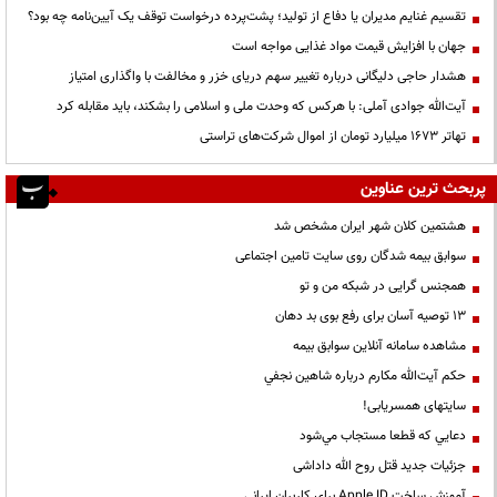
تقسیم غنایم مدیران یا دفاع از تولید؛ پشت‌پرده درخواست توقف یک آیین‌نامه چه بود؟
جهان با افزایش قیمت مواد غذایی مواجه است
هشدار حاجی دلیگانی درباره تغییر سهم دریای خزر و مخالفت با واگذاری امتیاز
آیت‌الله جوادی آملی: با هرکس که وحدت ملی و اسلامی را بشکند، باید مقابله کرد
تهاتر ۱۶۷۳ میلیارد تومان از اموال شرکت‌های تراستی
پربحث ترین عناوین
هشتمین کلان شهر ایران مشخص شد
سوابق بیمه شدگان روی سایت تامین اجتماعی
همجنس گرایی در شبکه من و تو
13 توصیه آسان برای رفع بوی بد دهان
مشاهده سامانه آنلاين سوابق بیمه
حكم آيت‌الله مكارم درباره شاهين نجفي
سایتهای همسریابی!
دعايي كه قطعا مستجاب مي‌شود
جزئیات جدید قتل روح الله داداشی
آموزش ساخت Apple ID برای کاربران ایرانی