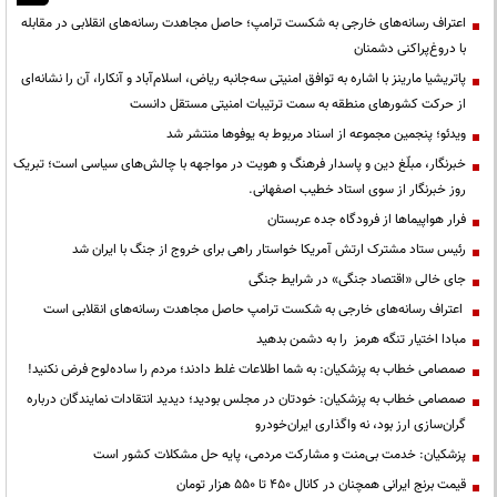
اعتراف رسانه‌های خارجی به شکست ترامپ؛ حاصل مجاهدت رسانه‌های انقلابی در مقابله
با دروغ‌پراکنی دشمنان
پاتریشیا مارینز با اشاره به توافق امنیتی سه‌جانبه ریاض، اسلام‌آباد و آنکارا، آن را نشانه‌ای
از حرکت کشورهای منطقه به سمت ترتیبات امنیتی مستقل دانست
ویدئو؛ پنجمین مجموعه از اسناد مربوط به یوفوها منتشر شد
خبرنگار، مبلّغ دین و پاسدار فرهنگ و هویت در مواجهه با چالش‌های سیاسی است؛ تبریک
روز خبرنگار از سوی استاد خطیب اصفهانی.
فرار هواپیماها از فرودگاه جده عربستان
رئیس ستاد مشترک ارتش آمریکا خواستار راهی برای خروج از جنگ با ایران شد
جای خالی «اقتصاد جنگی» در شرایط جنگی
اعتراف رسانه‌های خارجی به شکست ترامپ حاصل مجاهدت رسانه‌های انقلابی است
مبادا اختیار تنگه هرمز را به دشمن بدهید
صمصامی خطاب به پزشکیان: به شما اطلاعات غلط دادند؛ مردم را ساده‌لوح فرض نکنید!
صمصامی خطاب به پزشکیان: خودتان در مجلس بودید؛ دیدید انتقادات نمایندگان درباره
گران‌سازی ارز بود، نه واگذاری ایران‌خودرو
پزشکیان: خدمت بی‌منت و مشارکت مردمی، پایه حل مشکلات کشور است
قیمت‌ برنج ایرانی همچنان در کانال ۴۵۰ تا ۵۵۰ هزار تومان