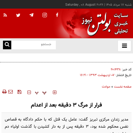
شنبه ۱۷ مرداد ۱۴۰۵
|
Saturday , 08 August 2026
از
و
ته
ویدئو؛ پنجمین مجموعه از اسناد مربوط به یوفوها منتشر شد
ن
نو
کد خبر:
۲۰۱۴۳۸
تاریخ انتشار:
۰۷ ارديبهشت ۱۳۹۳ - ۱۶:۲۱
صفحه نخست
»
حوادث
‍‍‍ پ
پ
فرار از مرگ ۳ دقیقه بعد از اعدام
مدیر زندان مرکزی تبریز گفت: عامل یک قتل که با حکم دادگاه به قصاص
نفس محکوم شده بود، ۳ دقیقه پس از به دار کشیدن با گذشت اولیاء دم