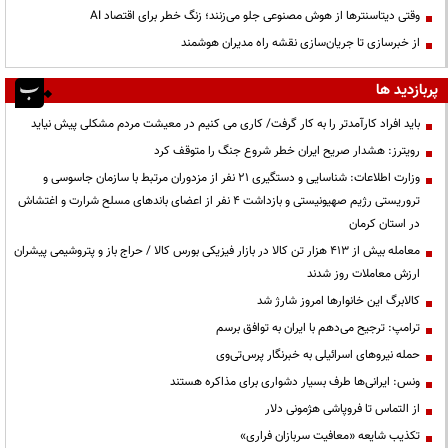
وقتی دیتاسنترها از هوش مصنوعی جلو می‌زنند؛ زنگ خطر برای اقتصاد AI
از خبرسازی تا جریان‌سازی نقشه راه مدیران هوشمند
پربازدید ها
باید افراد کارآمدتر را به کار گرفت/ کاری می کنیم در معیشت مردم مشکلی پیش نیاید
رویترز: هشدار صریح ایران خطر شروع جنگ را متوقف کرد
وزارت اطلاعات: شناسایی و دستگیری ۲۱ نفر از مزدوران مرتبط با سازمان جاسوسی و
تروریستی رژیم صهیونیستی و بازداشت ۴ نفر از اعضای باندهای مسلح شرارت و اغتشاش
در استان کرمان
معامله بیش از ۴۱۳ هزار تن کالا در بازار فیزیکی بورس کالا / حراج باز و پتروشیمی پیشران
ارزش معاملات روز شدند
کالابرگ این خانوارها امروز شارژ شد
ترامپ: ترجیح می‌دهم با ایران به توافق برسم
حمله نیروهای اسرائیلی به خبرنگار پرس‌تی‌وی
ونس: ایرانی‌ها طرف بسیار دشواری برای مذاکره هستند
از التماس تا فروپاشی هژمونی دلار
تکذیب شایعه «معافیت سربازان فراری»