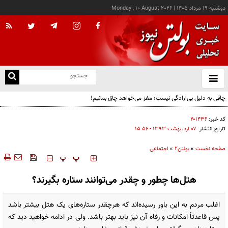
دوشنبه ۱۹ مرداد ۱۴۰۵
|
Monday , 10 August 2026
از
و
ته
چاقی به دلیل بی‌ارادگی نیست؛ مغز می‌خواهد چاق بمانیم!
ن
نو
کد خبر:
۲۰۱۴۳۶
تاریخ انتشار:
۰۷ ارديبهشت ۱۳۹۳ - ۱۵:۵۶
صفحه نخست
»
بولتن2
»
اجتماعی
‍‍‍ پ
پ
هتل‌ها چطور و چقدر می‌توانند ستاره بگیرند؟
اغلب مردم به این باور رسیده‌اند که هرچقدر ستاره‌های یک هتل بیشتر باشد
پس قاعدتاً امکانات و رفاه آن نیز باید بهتر باشد. ولی در ادامه خواهید دید که