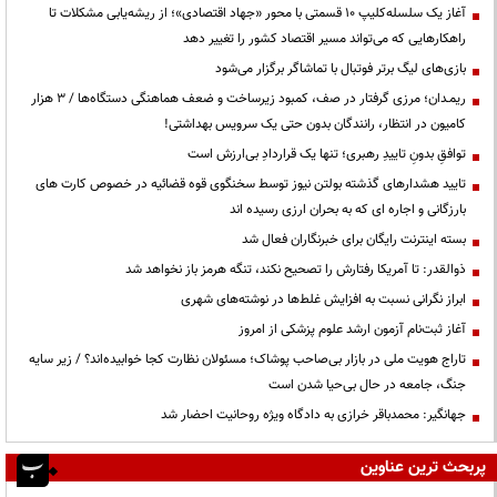
آغاز یک سلسله‌کلیپ ۱۰ قسمتی با محور «جهاد اقتصادی»؛ از ریشه‌یابی مشکلات تا
راهکارهایی که می‌تواند مسیر اقتصاد کشور را تغییر دهد
بازی‌های لیگ برتر فوتبال با تماشاگر برگزار می‌شود
ریمـدان؛ مرزی گرفتار در صف، کمبود زیرساخت و ضعف هماهنگی دستگاه‌ها / ۳ هزار
کامیون در انتظار، رانندگان بدون حتی یک سرویس بهداشتی!
توافقِ بدونِ تاییدِ رهبری؛ تنها یک قراردادِ بی‌ارزش است
تایید هشدارهای گذشته بولتن نیوز توسط سخنگوی قوه قضائیه در خصوص کارت های
بارزگانی و اجاره ای که به بحران ارزی رسیده اند
بسته اینترنت رایگان برای خبرنگاران فعال شد
ذوالقدر: تا آمریکا رفتارش را تصحیح نکند، تنگه هرمز باز نخواهد شد
ابراز نگرانی نسبت به افزایش غلط‌ها در نوشته‌های شهری
آغاز ثبت‌نام آزمون ارشد علوم پزشکی از امروز
تاراج هویت ملی در بازار بی‌صاحب پوشاک؛ مسئولان نظارت کجا خوابیده‌اند؟ / زیر سایه
جنگ، جامعه در حال بی‌حیا شدن است
جهانگیر: محمدباقر خرازی به دادگاه ویژه روحانیت احضار شد
پربحث ترین عناوین