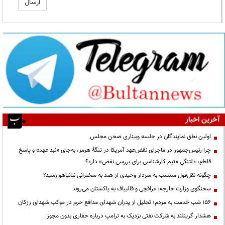
آخرین اخبار
اولین نطق نمایندگان در جلسه وبیناری صحن مجلس
چرا رئیس‌جمهور در ماجرای نقض‌عهد آمریکا در تنگهٔ هرمز، به‌جای «نبذ عهد» و پاسخ
قاطع، دلتنگیِ «تیم کارشناسی برای بررسی نقض» دارد؟
چگونه نقل‌قول منتسب به سردار وحیدی از هند به سخنرانی نتانیاهو رسید؟
سخنگوی وزارت خارجه: عراقچی و قالیباف به پاکستان می‌روند
۱۵۶ شب خدمت به مردم؛ تجلیل از پدران شهدای مدافع حرم در موکب شهدای رزکان
هشدار گرینلند به شرکت نفتی نزدیک به ترامپ درباره حفاری بدون مجوز