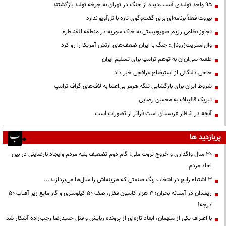
95 واحد تولیدی آسیب‌دیده از جنگ در تهران به چرخه تولید بازگشتند
بیروت فعلاً برنامه‌ای برای گفت‌وگوی تازه با تل‌آویو ندارد
تجاوز نظامی رژیم صهیونیستی به خاک سوریه در منطقه القنیطره
وال‌استریت‌ژرونال: جنگ با ایران ضعف‌های ارتش آمریکا را رو کرد
طعنه سی‌ان‌ان به توهم ترامپ برای تسلیم ایران
حاجی دلیگانی از استیضاح عراقچی خبر داد
شروط ایران برای بازگشایی تنگه هرمز بی‌اعتنا به لاف‌های گزاف ترامپ
تبریک قالیباف به محسن رضایی
آنچه در انتظار عربستان است فراتر از تصورات است
پربازدید ها
۳۰ سال واگذاری و خروج ثروت ملی؛ گام دوم تضعیف بنیه مردم وایجاد نارضایتی در بین
احاد مردم
3 اشتباه رایج در انتخاب رنگ صنعتی که هزینه‌اش را سال‌ها می‌پردازید...
ریمـدان در آستانه بحران؛ ۳ هزار کامیون قفل، صف ۵۰ کیلومتری و گاز مایع زیر آفتاب ۵۰
درجه!
با اعتراف یکی از متهمان، ابعاد تازه‌ای از پرونده ربایش و قتل حمیدرضا رجب‌زاده آشکار شد