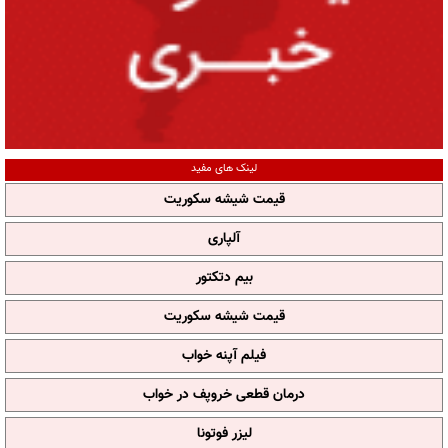
لینک های مفید
قیمت شیشه سکوریت
آلپاری
بیم دتکتور
قیمت شیشه سکوریت
فیلم آپنه خواب
درمان قطعی خروپف در خواب
لیزر فوتونا