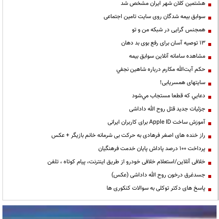
هشتمین کلان شهر ایران مشخص شد
سوابق بیمه شدگان روی سایت تامین اجتماعی
همجنس گرایی در شبکه من و تو
13 توصیه آسان برای رفع بوی بد دهان
مشاهده سامانه آنلاين سوابق بیمه
حكم آيت‌الله مكارم درباره شاهين نجفي
سایتهای همسریابی!
دعايي كه قطعا مستجاب مي‌شود
جزئیات جدید قتل روح الله داداشی
آموزش ساخت Apple ID برای کاربران ایرانی
راز خنده های اصغر فرهادی به حرکت بی شرمانه خانم بازیگر + عکس
پرداخت ۱۰۰ درصد پاداش پایان خدمت فرهنگیان
خلافی آنلاین/استعلام خلافی خودرو از طریق اینترنت، پیام کوتاه ، تلفن
جسدغرق درخون روح الله داداشی (عکس)
پاسخ های دکتر توکلی به سوالات کنکوری ها