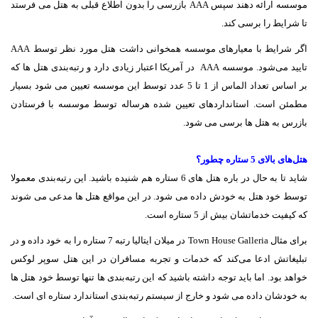
موسسه ارائه دهند سپس AAA بازرسی را بدون اطلاع قبلی به هتل می فرستد
تا شرایط را برسی کند.
اگر شرایط با معیارهای موسسه همخوانی داشت هتل مورد نظر توسط AAA
تایید می‌شود. موسسه AAA در آمریکا اعتبار زیادی دارد و رتبه‌بندی هتل ها که
بر اساس تعداد الماس از 1 تا 5 عدد توسط این موسسه تعیین می شود بسیار
مطمئن است. استانداردهای تعیین شده هرساله توسط موسسه با فرستادن
بازرس به هتل ها برسی می شود.
هتل‌های بالای 5 ستاره چطور؟
شاید تا به حال در باره هتل های 6 ستاره هم شنیده باشید. این رتبه‌بندی معمولا
توسط خود هتل به خودش داده می شود.
در این مواقع هتل ها مدعی می شوند
که کیفیت خدماتشان بیش از 5 ستاره است.
برای مثال Town House Galleria در میلان ایتالیا رتبه 7 ستاره را به خود داده و در
تبلیغاتش ادعا می‌کند که خدمات و تجربه مسافران در این هتل سوپر لوکس
خواهد بود. اما باید توجه داشته باشید که این رتبه‌بندی ها تنها توسط خود هتل ها
به خودشان داده می شود و خارج از سیستم رتبه‌بندی استاندارد ستاره ای است.