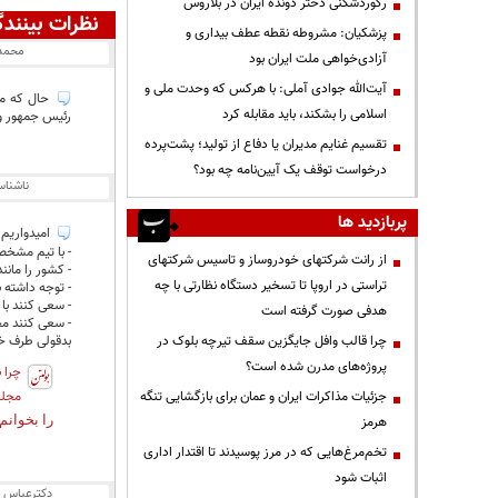
رکوردشکنی دختر دونده ایران در بلاروس
نظرات بینندگ
پزشکیان: مشروطه نقطه عطف بیداری و
محمد
آزادی‌خواهی ملت ایران بود
آیت‌الله جوادی آملی: با هرکس که وحدت ملی و
حال که موض
اسلامی را بشکند، باید مقابله کرد
رئیس جمهور و 
تقسیم غنایم مدیران یا دفاع از تولید؛ پشت‌پرده
درخواست توقف یک آیین‌نامه چه بود؟
ناشنا
پربازدید ها
امیدواریم
- با تیم مشخص
از رانت‌ شرکتهای خودروساز و تاسیس شرکتهای
- کشور را مان
تراستی در اروپا تا تسخیر دستگاه نظارتی با چه
- توجه داشته 
- سعی کنند با 
هدفی صورت گرفته است
- سعی کنند مجد
بدقولی طرف خا
چرا قالب وافل جایگزین سقف تیرچه بلوک در
پروژه‌های مدرن شده است؟
چرا 
مجلس
جزئیات مذاکرات ایران و عمان برای بازگشایی تنگه
را بخوانم
هرمز
تخم‌مرغ‌هایی که در مرز پوسیدند تا اقتدار اداری
اثبات شود
دکترعباس 