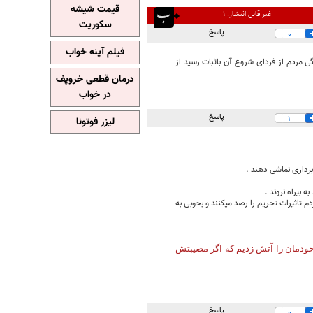
قیمت شیشه
غیر قابل انتشار:
۱
سکوریت
پاسخ
0
فیلم آپنه خواب
ی مردم از فردای شروع آن باثبات رسید از
درمان قطعی خروپف
در خواب
پاسخ
1
لیزر فوتونا
برداری نماشی دهند .
 بیراه نروند .
م تاثیرات تحریم را رصد میکنند و بخوبی به
 خودمان را آتش زدیم که اگر مصیبتش
پاسخ
0