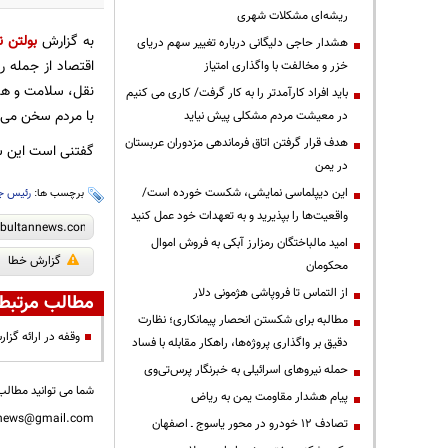
ریشه‌ای مشکلات شهری
به گزارش
بولتن ن
هشدار حاجی دلیگانی درباره تغییر سهم دریای
اقتصاد از جمله ر
خزر و مخالفت با واگذاری امتیاز
نقل، سلامت و همچ
باید افراد کارآمدتر را به کار گرفت/ کاری می کنیم
با مردم سخن می‌گ
در معیشت مردم مشکلی پیش نیاید
هدف قرار گرفتن اتاق‌ فرماندهی مزدوران عربستان
گفتنی است این سو
در یمن
این دیپلماسی نمایشی، شکست خورده است/
برچسب ها:
رئیس ج
واقعیت‌ها را بپذیرید و به تعهدات خود عمل کنید
امید مالباختگان رمزارز آبکی به فروش اموال
گزارش خطا
محکومان
از التماس تا فروپاشی هژمونی دلار
مطالب مرتبط
مطالبه برای شکستن انحصار پیمانکاری؛ نظارت
وقفه در ارائه گز
دقیق بر واگذاری پروژه‌ها، راهکار مقابله با فساد
حمله نیروهای اسرائیلی به خبرنگار پرس‌تی‌وی
شما می توانید مطالب 
پیام هشدار مقاومت یمن به ریاض
nnews@gmail.com
تصادف ۱۲ خودرو در محور یاسوج ـ اصفهان