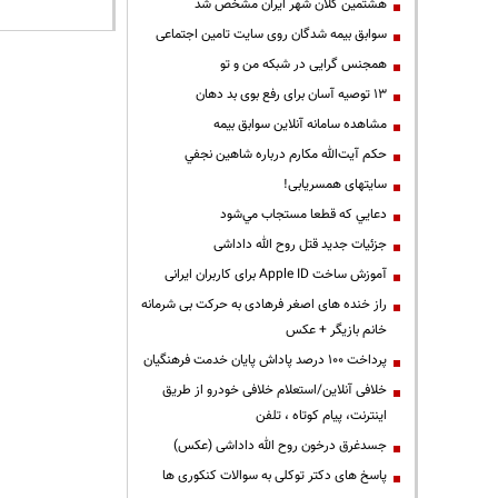
هشتمین کلان شهر ایران مشخص شد
سوابق بیمه شدگان روی سایت تامین اجتماعی
همجنس گرایی در شبکه من و تو
13 توصیه آسان برای رفع بوی بد دهان
مشاهده سامانه آنلاين سوابق بیمه
حكم آيت‌الله مكارم درباره شاهين نجفي
سایتهای همسریابی!
دعايي كه قطعا مستجاب مي‌شود
جزئیات جدید قتل روح الله داداشی
آموزش ساخت Apple ID برای کاربران ایرانی
راز خنده های اصغر فرهادی به حرکت بی شرمانه
خانم بازیگر + عکس
پرداخت ۱۰۰ درصد پاداش پایان خدمت فرهنگیان
خلافی آنلاین/استعلام خلافی خودرو از طریق
اینترنت، پیام کوتاه ، تلفن
جسدغرق درخون روح الله داداشی (عکس)
پاسخ های دکتر توکلی به سوالات کنکوری ها