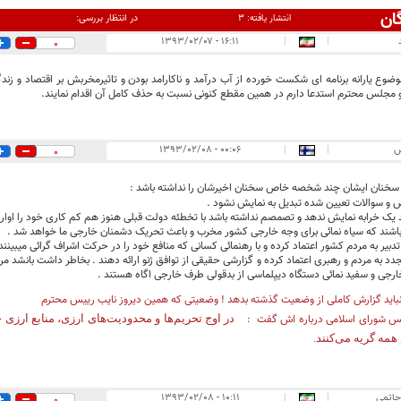
ان
در انتظار بررسی:
انتشار یافته:
۳
۱۶:۱۱ - ۱۳۹۳/۰۲/۰۷
|
|
0
وع یارانه برنامه ای شکست خورده از آب درآمد و ناکارامد بودن و تاثیرمخربش بر اقتصاد و زندگ
مجلس محترم استدعا دارم در همین مقطع کنونی نسبت به حذف کامل آن اقدام نمایند.
س
|
|
۰۰:۰۶ - ۱۳۹۳/۰۲/۰۸
0
 سخنان ایشان چند شخصه خاص سخنان اخیرشان را نداشته باشد :
 و سوالات تعیین شده تبدیل به نمایش نشود .
ند یک خرابه نمایش ندهد و تصمصم نداشته باشد با تخطئه دولت قبلی هنوز هم کم کاری خود را اوار
باشند که سیاه نمائی برای وجه خارجی کشور مخرب و باعث تحریک دشمنان خارجی ما خواهد شد .
تدبیر به مردم کشور اعتماد کرده و با رهنمائی کسانی که منافع خود را در حرکت اشراف گرائی میبینند به
د به مردم و رهبری اعتماد کرده و گزارشی حقیقی از توافق ژنو ارائه دهند . بخاطر داشت بانشد مرد
رجی و سفید نمائی دستگاه دیپلماسی از بدقولی طرف خارجی اگاه هستند .
نباید گزارش کاملی از وضعیت گذشته بدهد ! وضعیتی که همین دیروز نایب رییس محترم
 شورای اسلامی درباره اش گفت
:
در اوج تحریم‌ها و محدودیت‌های ارزی، منابع ارزی
 همه گریه می‌کنند.
حاتمی
|
|
۱۰:۱۱ - ۱۳۹۳/۰۲/۰۸
0