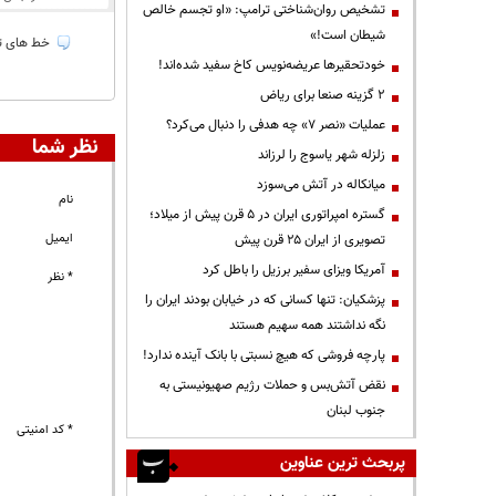
تشخیص روان‌شناختی ترامپ: «او تجسم خالص
شیطان است!»
خط های تل
خودتحقیرها عریضه‌نویس کاخ سفید شده‌اند!
۲ گزینه صنعا برای ریاض
عملیات «نصر ۷» چه هدفی را دنبال می‌کرد؟
نظر شما
زلزله شهر یاسوج را لرزاند
میانکاله در آتش می‌سوزد
نام
گستره امپراتوری ایران در ۵ قرن پیش از میلاد؛
ایمیل
تصویری از ایران ۲۵ قرن پیش
آمریکا ویزای سفیر برزیل را باطل کرد
* نظر
پزشکیان: تنها کسانی که در خیابان بودند ایران را
نگه نداشتند همه سهیم هستند
پارچه فروشی که هیچ نسبتی با بانک آینده ندارد!
نقض آتش‌بس و حملات رژیم صهیونیستی به
جنوب لبنان
* کد امنیتی
پربحث ترین عناوین