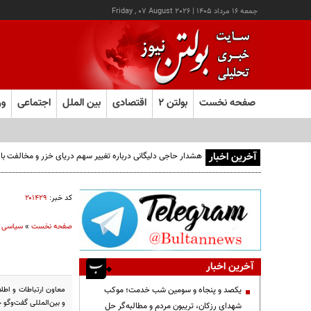
جمعه ۱۶ مرداد ۱۴۰۵
|
Friday , 07 August 2026
صفحه نخست
بولتن ۲
اقتصادی
بین الملل
اجتماعی
ور
آخرین اخبار
هشدار حاجی دلیگانی درباره تغییر سهم دریای خزر و مخالفت با و
کد خبر:
۲۰۱۴۲۹
صفحه نخست
»
سیاسی
آخرین اخبار
یکصد و پنجاه و سومین شب خدمت؛ موکب
و بین‌المللی گفت‌وگو 
شهدای رزکان، تریبون مردم و مطالبه‌گر حل