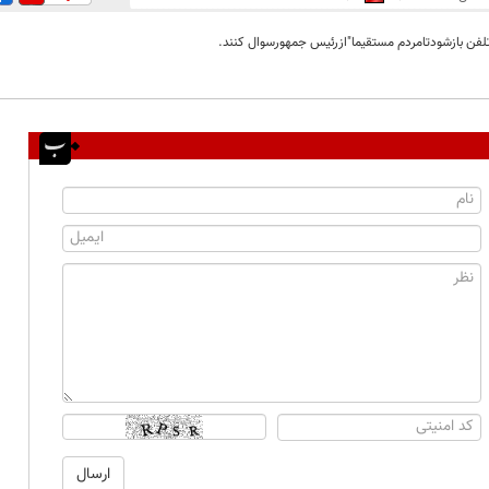
فن بازشودتامردم مستقیما"ازرئیس جمهورسوال کنند.