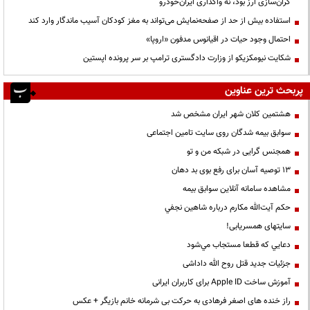
گران‌سازی ارز بود، نه واگذاری ایران‌خودرو
استفاده بیش از حد از صفحه‌نمایش می‌تواند به مغز کودکان آسیب ماندگار وارد کند
احتمال وجود حیات در اقیانوس مدفون «اروپا»
شکایت نیومکزیکو از وزارت دادگستری ترامپ بر سر پرونده اپستین
پربحث ترین عناوین
هشتمین کلان شهر ایران مشخص شد
سوابق بیمه شدگان روی سایت تامین اجتماعی
همجنس گرایی در شبکه من و تو
13 توصیه آسان برای رفع بوی بد دهان
مشاهده سامانه آنلاين سوابق بیمه
حكم آيت‌الله مكارم درباره شاهين نجفي
سایتهای همسریابی!
دعايي كه قطعا مستجاب مي‌شود
جزئیات جدید قتل روح الله داداشی
آموزش ساخت Apple ID برای کاربران ایرانی
راز خنده های اصغر فرهادی به حرکت بی شرمانه خانم بازیگر + عکس