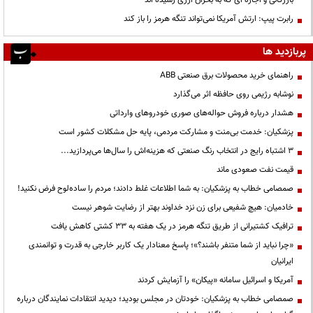
رابرت پیپ: ارتش آمریکا نمی‌تواند تنگه هرمز را باز کند
پربازدید ها
راهنمای خرید محصولات برق صنعتی ABB
نوشابه رژیمی روی حافظه اثر می‌گذارد
هشدار درباره فروش حواله‌های صوری خودروهای وارداتی
پزشکیان: خدمت بی‌منت و مشارکت مردمی، پایه حل مشکلات کشور است
3 اشتباه رایج در انتخاب رنگ صنعتی که هزینه‌اش را سال‌ها می‌پردازید...
قیمت نفت صعودی ماند
صمصامی خطاب به پزشکیان: به شما اطلاعات غلط دادند؛ مردم را ساده‌لوح فرض نکنید!
خادمیان: هیچ شفیعی برای زن نزد خداوند بهتر از رضایت شوهر نیست
ترافیک کشتیرانی از طریق تنگه هرمز در یک هفته به ۳۳ کشتی کاهش یافت
«چرا نباید از شما متنفر باشند؟»؛ پاسخ معنادار یک کاربر خارجی به قدرت و توانمندی
ایرانیان
آمریکا و اسرائیل سامانه «پیکان» را آزمایش کردند
صمصامی خطاب به پزشکیان: خودتان در مجلس بودید؛ دیدید انتقادات نمایندگان درباره