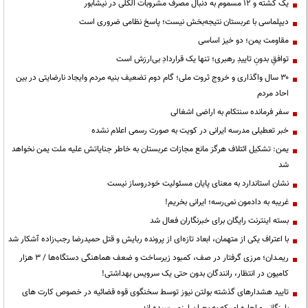
یک کشته و ۱۲ مسموم به دنبال مصرف مشروبات الکلی در نیشابور
دیپلماسی با عربستان نتیجه‌بخش نیست؛ پاسخ نظامی ضروری است
مقاومت یمن؛ دو خیز اساسی
توافقِ بدونِ تاییدِ رهبری؛ تنها یک قراردادِ بی‌ارزش است
۳۰ سال واگذاری و خروج ثروت ملی؛ گام دوم تضعیف بنیه مردم وایجاد نارضایتی در بین
احاد مردم
سفر فرمانده سنتکام به اراضی اشغالی
خبر تعطیلی مدرسه ایرانی در کویت به صورت رسمی اعلام نشده
یمن: تشکیل ائتلاف هرگز مانع مجازات عربستان به خاطر جنایاتش علیه ملت یمن نخواهد
شد
نشان استاندارد به معنای پایان مسئولیت خودروساز نیست
غریبه به دادمون نمی‌رسه؛ ایرانی بخریم!
بسته اینترنت رایگان برای خبرنگاران فعال شد
با اعتراف یکی از متهمان، ابعاد تازه‌ای از پرونده ربایش و قتل حمیدرضا رجب‌زاده آشکار شد
ریمـدان؛ مرزی گرفتار در صف، کمبود زیرساخت و ضعف هماهنگی دستگاه‌ها / ۳ هزار
کامیون در انتظار، رانندگان بدون حتی یک سرویس بهداشتی!
تایید هشدارهای گذشته بولتن نیوز توسط سخنگوی قوه قضائیه در خصوص کارت های
بارزگانی و اجاره ای که به بحران ارزی رسیده اند