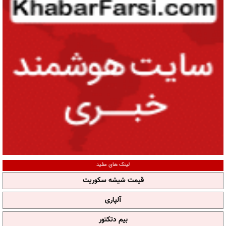
لینک های مفید
قیمت شیشه سکوریت
آلپاری
بیم دتکتور