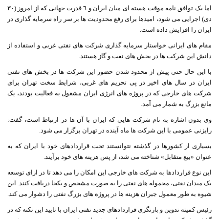
اما یک توافق نامه موقت هسته ای میان ایران و ٦ قدرت جهانی که از امروز (٣٠
دی) اجرایی می شود، امیدها برای رفع محدودیت ها بر سر راه سرمایه گذاری در
ایران را افزایش داده است.
مقام های ایرانی خواستار سرمایه گذاری شرکت های نفتی غربی و استفاده از
دانش این شرکت ها در بخش های نفت و گاز هستند.
با این حال حتی پیش از محدود شدن حضور این شرکت ها در بخش های نفتی
ایران در سال های اخیر در پی تحریم های غربی، شرایط سخت تهران برای
شرکت های خارجی که در پروژه های انرژی ایران مشغول به فعالیت بودند، یک
مانع بزرگ به شمار می آمد.
وی بدون اشاره به نام شرکت هایی که ایران با آن ها در ارتباط است، گفت:
رایزنی عمومی با این شرکت ها ماه آینده در تهران برگزار می شود.
بسیاری از کشورها در گذشته نتوانستند تحت قراردادهای خود با ایران که به
عنوان «بیع متقابل» شناخته می شد، از پس هزینه های خود برآیند.
این نوع قراردادها به شرکت های خارجی این امکان را می دهد تا در ازای توسعه
یک میدان نفتی، محموله های نفتی را به صورت مشخص و یکجا دریافت کنند. این
شیوه به طور معمول جبران هزینه ها در پروژه های بزرگ نفتی را دشوار می کند.
رئیس کمیته تدوین و بازنگری قراردادهای جدید نفتی ایران با تایید این نکته که در