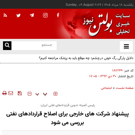
يکشنبه ۱۸ مرداد ۱۴۰۵
|
Sunday , 09 August 2026
از
و
ته
دلایل پارگی رگ خونی درچشم؛ چه موقع باید به پزشک مراجعه کنیم؟
ن
نو
کد خبر:
۱۸۷۲۴۹
تاریخ انتشار:
۳۰ دی ۱۳۹۲ - ۱۷:۰۵
صفحه نخست
»
اجتماعی
‍‍‍ پ
پ
رئیس کمیته تدوین قراردادهای نفتی ایران:
پیشنهاد شرکت های خارجی برای اصلاح قراردادهای نفتی
بررسی می شود