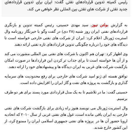
رئیس کمیته تدوین قراردادهای نفتی گفت: ایران برای تدوین قراردادهای
جدید نفتی از شرکت های نفتی بین المللی نظر خواهی می کند.
به گزارش
بولتن نیوز
، سید مهدی حسینی، رئیس کمیته تدوین و بازنگری
قراردادهای نفتی ایران روز شنبه (٢٨ دی) در گفت وگو با خبرنگار روزنامه وال
استریت ژورنال اعلام کرد: ایران از شرکت های نفتی خارجی خواسته است تا
دیدگاه های خود را درباره چگونگی تدوین قراردادهای تازه نفتی ارائه دهند.
وی اظهار کرد: تهران هم اکنون با شرکت های نفتی بین المللی مشورت می کند
و از آن ها خواسته است تا برای جذاب تر کردن این قراردادها در صورت امکان
بازگشت شرکت های غربی به ایران دیدگاه ها و پیشنهادهای خود را ارائه دهند.
توافق هسته ای ژنو امید شرکت های خارجی برای رفع محدودیت های سرمایه
گذاری و بازگشت به پروژه های نفت و گاز ایران را افزایش داده است.
حسینی گفت: ما در تلاشیم تا به یک مدل قراردادی مورد پسند برای هر دو طرف
برسیم.
وال استریت ژورنال می نویسد هنوز راه زیادی برای بازگشت شرکت های نفتی
خارجی به ایران باقی مانده است، غول های نفتی غربی از سال ٢٠١٠ که اتحادیه
اروپا حضور آن ها در
پروژه های نفتی جمهوری اسلامی ایران را ممنوع کرد، از
این کشور خارج شدند.