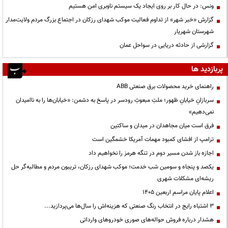
ونس: در حال کار بر روی ایجاد یک سیستم ناوبری امن هستیم
گزارش «خبر شهر» از تداوم فعالیت موکب شهدای رزکان در اجتماع بزرگ مردم ولایت‌مدار
شهرستان شهریار
گزارشی از حادثه دریایی در سواحل عمان
پربازدید ها
راهنمای خرید محصولات برق صنعتی ABB
سربازانِ خیابانِ ظهور؛ ملتِ مبعوثِ رودسر در پاسخ به دشمن: «خیابان‌ها را به ناامیدان
نمی‌دهیم»
فرق است میان مجاهدان در میدان و ساکتین
ترامپ از افشای کمبود مهمات آمریکا خشمگین است
اجازه باز شدن مسیر دوم در تنگه هرمز را نخواهیم داد
یکصد و پنجاه و سومین شب خدمت؛ موکب شهدای رزکان، تریبون مردم و مطالبه‌گر حل
ریشه‌ای مشکلات شهری
اعلام پایان مراسم اربعین ۱۴۰۵
3 اشتباه رایج در انتخاب رنگ صنعتی که هزینه‌اش را سال‌ها می‌پردازید...
هشدار درباره فروش حواله‌های صوری خودروهای وارداتی