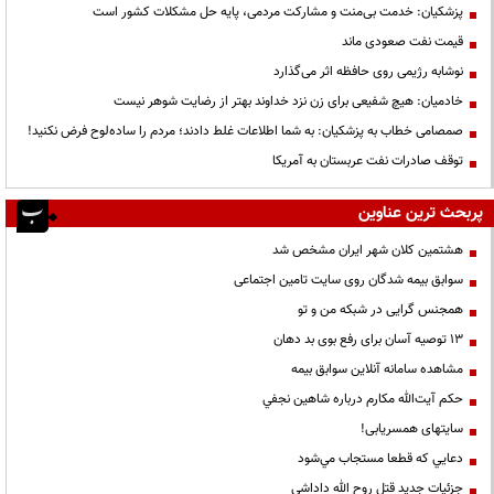
پزشکیان: خدمت بی‌منت و مشارکت مردمی، پایه حل مشکلات کشور است
قیمت نفت صعودی ماند
نوشابه رژیمی روی حافظه اثر می‌گذارد
خادمیان: هیچ شفیعی برای زن نزد خداوند بهتر از رضایت شوهر نیست
صمصامی خطاب به پزشکیان: به شما اطلاعات غلط دادند؛ مردم را ساده‌لوح فرض نکنید!
توقف صادرات نفت عربستان به آمریکا
پربحث ترین عناوین
هشتمین کلان شهر ایران مشخص شد
سوابق بیمه شدگان روی سایت تامین اجتماعی
همجنس گرایی در شبکه من و تو
13 توصیه آسان برای رفع بوی بد دهان
مشاهده سامانه آنلاين سوابق بیمه
حكم آيت‌الله مكارم درباره شاهين نجفي
سایتهای همسریابی!
دعايي كه قطعا مستجاب مي‌شود
جزئیات جدید قتل روح الله داداشی