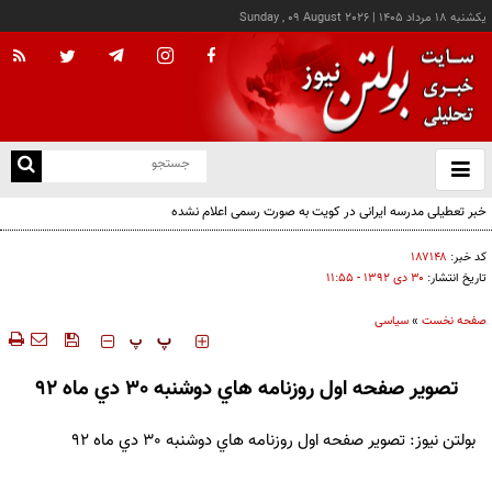
يکشنبه ۱۸ مرداد ۱۴۰۵
|
Sunday , 09 August 2026
از
و
ته
یمن: تشکیل ائتلاف هرگز مانع مجازات عربستان به خاطر جنایاتش علیه ملت یمن نخواهد شد
ن
نو
کد خبر:
۱۸۷۱۴۸
تاریخ انتشار:
۳۰ دی ۱۳۹۲ - ۱۱:۵۵
صفحه نخست
»
سیاسی
‍‍‍ پ
پ
تصوير صفحه اول روزنامه هاي دوشنبه 30 دي ماه 92
بولتن نيوز: تصوير صفحه اول روزنامه هاي دوشنبه 30 دي ماه 92