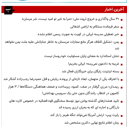
آخرین اخبار
۳۰ سال واگذاری و خروج ثروت ملی؛ «مرا به خیر تو امید نیست، شر مرسان»
سفر فرمانده سنتکام به اراضی اشغالی
خبر تعطیلی مدرسه ایرانی در کویت به صورت رسمی اعلام نشده
یمن: تشکیل ائتلاف هرگز مانع مجازات عربستان به خاطر جنایاتش علیه ملت یمن نخواهد
شد
نشان استاندارد به معنای پایان مسئولیت خودروساز نیست
غریبه به دادمون نمی‌رسه؛ ایرانی بخریم!
بسته اینترنت رایگان برای خبرنگاران فعال شد
با اعتراف یکی از متهمان، ابعاد تازه‌ای از پرونده ربایش و قتل حمیدرضا رجب‌زاده آشکار شد
ریمـدان؛ مرزی گرفتار در صف، کمبود زیرساخت و ضعف هماهنگی دستگاه‌ها / ۳ هزار
کامیون در انتظار، رانندگان بدون حتی یک سرویس بهداشتی!
تایید هشدارهای گذشته بولتن نیوز توسط سخنگوی قوه قضائیه در خصوص کارت های
بارزگانی و اجاره ای که به بحران ارزی رسیده اند
رابرت پیپ: ارتش آمریکا نمی‌تواند تنگه هرمز را باز کند
زمان اعلام نتایج نهایی دکتری مشخص شد