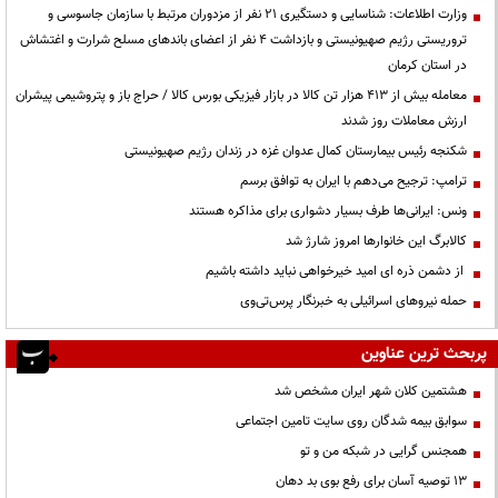
وزارت اطلاعات: شناسایی و دستگیری ۲۱ نفر از مزدوران مرتبط با سازمان جاسوسی و
تروریستی رژیم صهیونیستی و بازداشت ۴ نفر از اعضای باندهای مسلح شرارت و اغتشاش
در استان کرمان
معامله بیش از ۴۱۳ هزار تن کالا در بازار فیزیکی بورس کالا / حراج باز و پتروشیمی پیشران
ارزش معاملات روز شدند
شکنجه رئیس بیمارستان کمال عدوان غزه در زندان رژیم صهیونیستی
ترامپ: ترجیح می‌دهم با ایران به توافق برسم
ونس: ایرانی‌ها طرف بسیار دشواری برای مذاکره هستند
کالابرگ این خانوارها امروز شارژ شد
از دشمن ذره ای امید خیرخواهی نباید داشته باشیم
حمله نیروهای اسرائیلی به خبرنگار پرس‌تی‌وی
پربحث ترین عناوین
هشتمین کلان شهر ایران مشخص شد
سوابق بیمه شدگان روی سایت تامین اجتماعی
همجنس گرایی در شبکه من و تو
13 توصیه آسان برای رفع بوی بد دهان