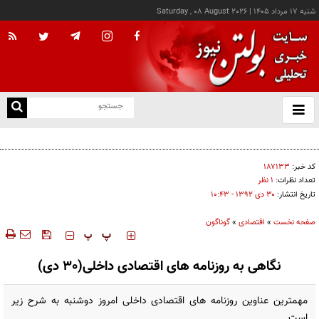
شنبه ۱۷ مرداد ۱۴۰۵
|
Saturday , 08 August 2026
از
و
ته
کالابرگ این خانوارها امروز شارژ شد
ن
نو
کد خبر:
۱۸۷۱۳۳
تعداد نظرات:
۱ نظر
تاریخ انتشار:
۳۰ دی ۱۳۹۲ - ۱۰:۴۳
صفحه نخست
»
اقتصادی
»
گوناگون
‍‍‍ پ
پ
نگاهی به روزنامه های اقتصادی داخلی(30 دی)
مهمترین عناوین روزنامه های اقتصادی داخلی امروز دوشنبه به شرح زیر
است.