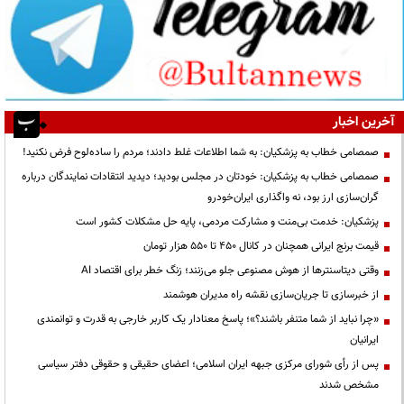
آخرین اخبار
صمصامی خطاب به پزشکیان: به شما اطلاعات غلط دادند؛ مردم را ساده‌لوح فرض نکنید!
صمصامی خطاب به پزشکیان: خودتان در مجلس بودید؛ دیدید انتقادات نمایندگان درباره
گران‌سازی ارز بود، نه واگذاری ایران‌خودرو
پزشکیان: خدمت بی‌منت و مشارکت مردمی، پایه حل مشکلات کشور است
قیمت‌ برنج ایرانی همچنان در کانال ۴۵۰ تا ۵۵۰ هزار تومان
وقتی دیتاسنترها از هوش مصنوعی جلو می‌زنند؛ زنگ خطر برای اقتصاد AI
از خبرسازی تا جریان‌سازی نقشه راه مدیران هوشمند
«چرا نباید از شما متنفر باشند؟»؛ پاسخ معنادار یک کاربر خارجی به قدرت و توانمندی
ایرانیان
پس از رأی شورای مرکزی جبهه ایران اسلامی؛ اعضای حقیقی و حقوقی دفتر سیاسی
مشخص شدند