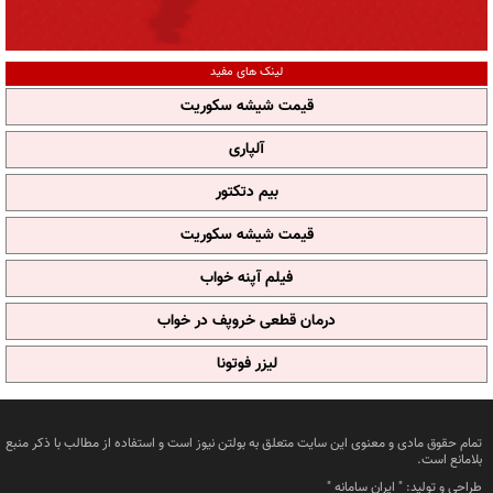
لینک های مفید
قیمت شیشه سکوریت
آلپاری
بیم دتکتور
قیمت شیشه سکوریت
فیلم آپنه خواب
درمان قطعی خروپف در خواب
لیزر فوتونا
تمام حقوق مادی و معنوی این سایت متعلق به بولتن نیوز است و استفاده از مطالب با ذکر منبع
بلامانع است.
طراحی و تولید: "
ایران سامانه
"