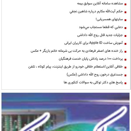
مشاهده سامانه آنلاين سوابق بیمه
حكم آيت‌الله مكارم درباره شاهين نجفي
سایتهای همسریابی!
دعايي كه قطعا مستجاب مي‌شود
جزئیات جدید قتل روح الله داداشی
آموزش ساخت Apple ID برای کاربران ایرانی
راز خنده های اصغر فرهادی به حرکت بی شرمانه خانم بازیگر + عکس
پرداخت ۱۰۰ درصد پاداش پایان خدمت فرهنگیان
خلافی آنلاین/استعلام خلافی خودرو از طریق اینترنت، پیام کوتاه ، تلفن
جسدغرق درخون روح الله داداشی (عکس)
پاسخ های دکتر توکلی به سوالات کنکوری ها