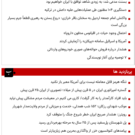
بسنت مدعی شد: به زودی شاهد توافق با ایران خواهیم بود
دستگیری ۱۰۴ مظنون طی عملیات‌هایی علیه داعش در ترکیه
واکنش امام جمعه اردبیل به سخنان باقر خرازی: دروغ بستن به رهبری قطعاً جرم بسیار
بزرگی است
احتمال وجود حیات در اقیانوس مدفون «اروپا»
آمریکا و اسرائیل سامانه «پیکان» را آزمایش کردند
هشدار درباره فروش حواله‌های صوری خودروهای وارداتی
۷ توصیه برای آغاز نویسندگی
پربازدید ها
تنگه هرمز قابل معامله نیست برای آمریکا معبر باز نکنید
گستره امپراتوری ایران در ۵ قرن پیش از میلاد؛ تصویری از ایران ۲۵ قرن پیش
باید افراد کارآمدتر را به کار گرفت/ کاری می کنیم در معیشت مردم مشکلی پیش نیاید
موکب شهدای رزکان؛ ۱۵۲ شب همدلی، خدمت و میزبانی از مردم ولایت‌مدار شهریار
رویترز: هشدار صریح ایران خطر شروع جنگ را متوقف کرد
پل شهرستان پل‌سفید پس از ۲۵ سال به مرحله بهره‌برداری رسید
پیامدهای کنوانسیون خزر از واگذاری بحرین هم زیان‌بارتر است