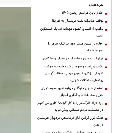
نمی‌دهیم»
اعلام پایان مراسم اربعین ۱۴۰۵
توقف صادرات نفت عربستان به آمریکا
ترامپ از افشای کمبود مهمات آمریکا خشمگین
است
اجازه باز شدن مسیر دوم در تنگه هرمز را
نخواهیم داد
فرق است میان مجاهدان در میدان و ساکتین
یکصد و پنجاه و سومین شب خدمت؛ موکب
شهدای رزکان، تریبون مردم و مطالبه‌گر حل
ریشه‌ای مشکلات شهری
هشدار حاجی دلیگانی درباره تغییر سهم دریای
خزر و مخالفت با واگذاری امتیاز
باید افراد کارآمدتر را به کار گرفت/ کاری می کنیم
در معیشت مردم مشکلی پیش نیاید
هدف قرار گرفتن اتاق‌ فرماندهی مزدوران عربستان
در یمن
این دیپلماسی نمایشی، شکست خورده است/