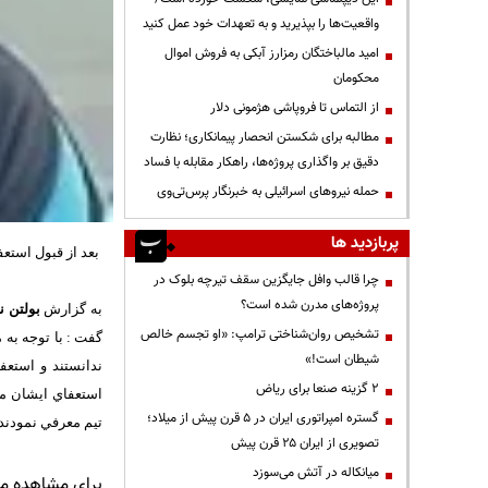
واقعیت‌ها را بپذیرید و به تعهدات خود عمل کنید
امید مالباختگان رمزارز آبکی به فروش اموال
محکومان
از التماس تا فروپاشی هژمونی دلار
مطالبه برای شکستن انحصار پیمانکاری؛ نظارت
دقیق بر واگذاری پروژه‌ها، راهکار مقابله با فساد
حمله نیروهای اسرائیلی به خبرنگار پرس‌تی‌وی
پربازدید ها
بعد از قبول استعف
چرا قالب وافل جایگزین سقف تیرچه بلوک در
پروژه‌های مدرن شده است؟
به گزارش
بولتن ن
تشخیص روان‌شناختی ترامپ: «او تجسم خالص
گفت : با توجه به 
شیطان است!»
ندانستند و استعف
۲ گزینه صنعا برای ریاض
استعفاي ايشان مو
گستره امپراتوری ایران در ۵ قرن پیش از میلاد؛
تيم معرفي نمودند.
تصویری از ایران ۲۵ قرن پیش
میانکاله در آتش می‌سوزد
برای مشاهده مطا