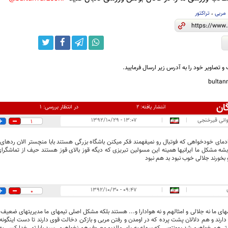
مربی
،
تراکتور
و تصاویر خود را به آدرس زیر ارسال فرمایید.
bulta
ان
در انتظار بررسی:
۱
انتشار یافته:
۲
وانی قیرخنجی
|
|
۱۳:۰۷ - ۱۳۹۲/۱۰/۲۹
1
ای خودخواهی که فوتبال رو نمیفهمند فکر میکنن باشگاه بزرگی هستند بابا منچستر الان ردهای میا
ه مشکل ما ایرانیها همینه این مسولین تبریزی که دیگه قوز بالای قوز هستند حیف از تماشگرای 
و بخورند جلالی خوب نبود بد هم نبود
۰۹:۴۷ - ۱۳۹۲/۱۰/۳۰
|
|
0
ی ما نه جلالی و امثالهم و نه هوادارا و... هستند بلکه مشکل اصلی تیمهای ما مدیریتهای ضعیف
دارند و هم دلالان پشت پرده که در اومدن و رفتن مربی و بازکن دخالت قوی دارند تا دست اینگ
دتر هم خواهیم شد یوونتوس که سهله به پای مالدیو معروف هم نخواهیم رسید بابا تور خدا کسی به 