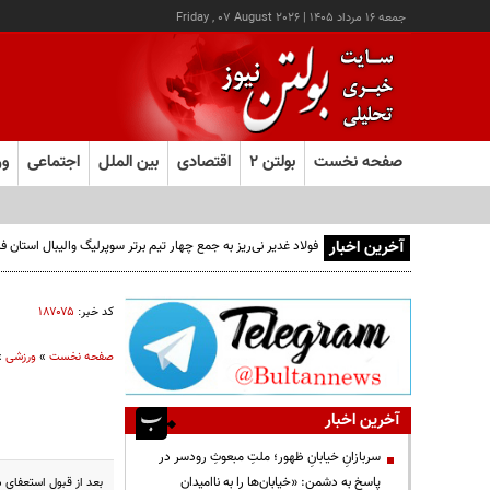
جمعه ۱۶ مرداد ۱۴۰۵
|
Friday , 07 August 2026
صفحه نخست
بولتن ۲
اقتصادی
بین الملل
اجتماعی
ور
آخرین اخبار
فولاد غدیر نی‌ریز به جمع چهار تیم برتر سوپرلیگ والیبال استان
کد خبر:
۱۸۷۰۷۵
صفحه نخست
»
ورزشی
»
آخرین اخبار
سربازانِ خیابانِ ظهور؛ ملتِ مبعوثِ رودسر در
پاسخ به دشمن: «خیابان‌ها را به ناامیدان
بعد از قبول استعفاي م