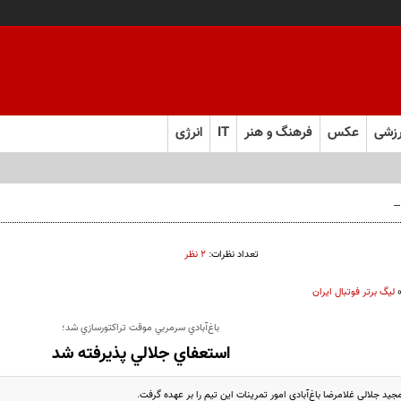
زشی
عکس
فرهنگ و هنر
IT
انرژی
 فارس صعود کرد
تعداد نظرات:
۲ نظر
لیگ برتر فوتبال ایران
باغ‌آبادي سرمربي موقت تراکتورسازي شد؛
استعفاي جلالي پذيرفته شد
جيد جلالي غلامرضا باغ‌آبادي امور تمرينات اين تيم را بر عهده گرفت.