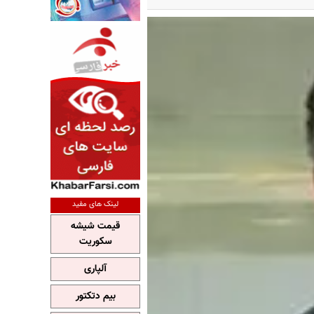
لینک های مفید
قیمت شیشه
سکوریت
آلپاری
بیم دتکتور