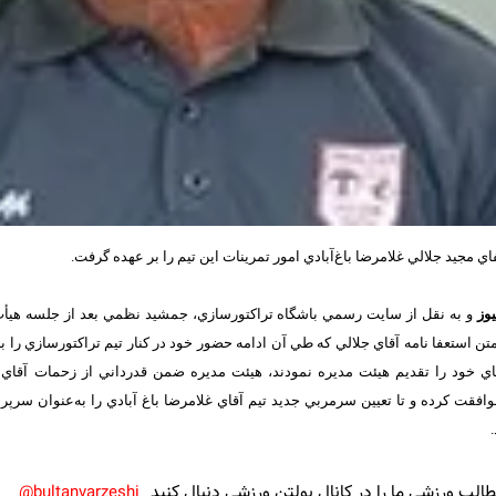
اي مجيد جلالي غلامرضا باغ‌آبادي امور تمرينات اين تيم را بر عهده گرفت.
یوز
و به نقل از سايت رسمي باشگاه تراکتورسازي،‌ جمشيد نظمي بعد از جلسه هيأت
متن استعفا نامه‌ آقاي جلالي که طي آن ادامه حضور خود در کنار تيم تراکتورسازي را به
اي خود را تقديم هيئت مديره نمودند، هيئت مديره ضمن قدرداني از زحمات آقاي ج
افقت کرده و تا تعيين سرمربي جديد تيم آقاي غلامرضا باغ آبادي را به‌عنوان سرپ
لب ورزشی ما را در کانال بولتن ورزشی دنبال کنید
bultanvarzeshi@