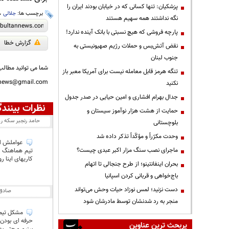
پزشکیان: تنها کسانی که در خیابان بودند ایران را
برچسب ها:
جلالی
،
نگه نداشتند همه سهیم هستند
پارچه فروشی که هیچ نسبتی با بانک آینده ندارد!
گزارش خطا
نقض آتش‌بس و حملات رژیم صهیونیستی به
جنوب لبنان
شما می توانید مطالب 
تنگه هرمز قابل معامله نیست برای آمریکا معبر باز
nnews@gmail.com
نکنید
جدال بهرام افشاری و امین حیایی در صدر جدول
نظرات بینندگ
حمایت از هشت هزار نوآموز سیستان و
حامد رنجبر سکه ر
بلوچستانی
وحدت مکرّراً و مؤکّداً تذکر داده شد
عواملش ادم
ماجرای نصب سنگ مزار اکبر عبدی چیست؟
تیم هماهنگ بش
کاریهای اینا ر
بحران اینفانتینو؛ از طرح جنجالی تا اتهام
باج‌خواهی و قربانی کردن اسپانیا
دست نزنید؛ لمس نوزاد حیات وحش می‌تواند
صادق
منجر به رد شدنشان توسط مادرشان شود
مشکل تیمها
حرفه ای بودن 
پربحث ترین عناوین
بینیم و حتی ب