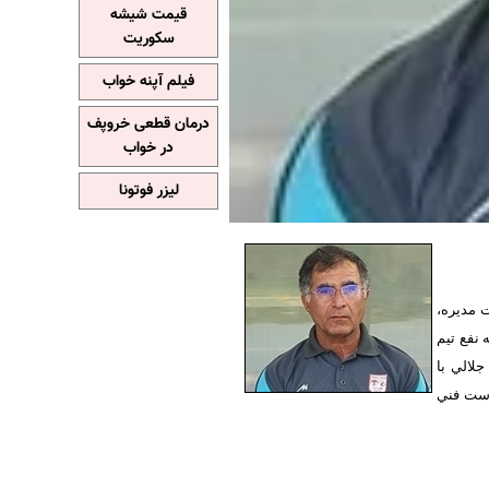
قیمت شیشه
سکوریت
فیلم آپنه خواب
درمان قطعی خروپف
در خواب
لیزر فوتونا
 مديره،
 نفع تيم
لالي با
رست فني