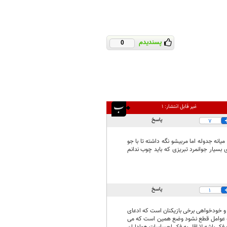
پسندیدم
0
غیر قابل انتشار:
۱
پاسخ
7
نه جدوله اما مربیشو نگه داشته تا با جو
بسیار جوانمرد تبریزی که باید چوب ندانم
پاسخ
1
 و خودخواهی برخی بازیکنان است که ادعای
ونه عوامل قطع نشود وضع همین است که می
فکر باشه لا اقل به فکر احساسات هواداران