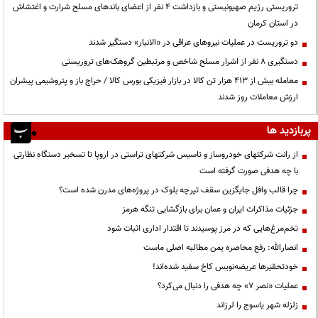
تروریستی رژیم صهیونیستی و بازداشت ۴ نفر از اعضای باندهای مسلح شرارت و اغتشاش
در استان کرمان
دو تروریست در عملیات نیروهای عراقی در «الانبار» دستگیر شدند
دستگیری ۸ نفر از اشرار مسلح شاخص و مرتبطین گروهک‌های تروریستی
معامله بیش از ۴۱۳ هزار تن کالا در بازار فیزیکی بورس کالا / حراج باز و پتروشیمی پیشران
ارزش معاملات روز شدند
پربازدید ها
از رانت‌ شرکتهای خودروساز و تاسیس شرکتهای تراستی در اروپا تا تسخیر دستگاه نظارتی
با چه هدفی صورت گرفته است
چرا قالب وافل جایگزین سقف تیرچه بلوک در پروژه‌های مدرن شده است؟
جزئیات مذاکرات ایران و عمان برای بازگشایی تنگه هرمز
تخم‌مرغ‌هایی که در مرز پوسیدند تا اقتدار اداری اثبات شود
انصارالله: رفع محاصره یمن مطالبه اصلی ماست
خودتحقیرها عریضه‌نویس کاخ سفید شده‌اند!
عملیات «نصر ۷» چه هدفی را دنبال می‌کرد؟
زلزله شهر یاسوج را لرزاند