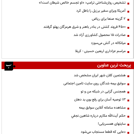
تشخیص روان‌شناختی ترامپ: «او تجسم خالص شیطان است!»
آمریکا ویزای سفیر برزیل را باطل کرد
۲ گزینه صنعا برای ریاض
۴۵۰۰ فروند کشتی در بنادر باهنر و شرق هرمزگان پهلو گرفتند
صادرات ۱۵ محصول کشاورزی آزاد شد
میانکاله در آتش می‌سوزد
مراسم عزاداری اربعین حسینی - کربلا
پربحث ترین عناوین
هشتمین کلان شهر ایران مشخص شد
سوابق بیمه شدگان روی سایت تامین اجتماعی
همجنس گرایی در شبکه من و تو
13 توصیه آسان برای رفع بوی بد دهان
مشاهده سامانه آنلاين سوابق بیمه
حكم آيت‌الله مكارم درباره شاهين نجفي
سایتهای همسریابی!
دعايي كه قطعا مستجاب مي‌شود