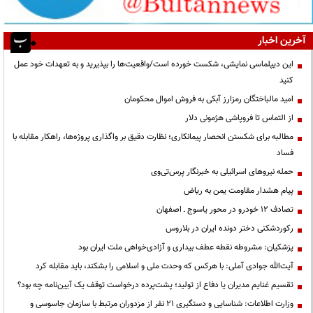
آخرین اخبار
این دیپلماسی نمایشی، شکست خورده است/واقعیت‌ها را بپذیرید و به تعهدات خود عمل
کنید
امید مالباختگان رمزارز آبکی به فروش اموال محکومان
از التماس تا فروپاشی هژمونی دلار
مطالبه برای شکستن انحصار پیمانکاری؛ نظارت دقیق بر واگذاری پروژه‌ها، راهکار مقابله با
فساد
حمله نیروهای اسرائیلی به خبرنگار پرس‌تی‌وی
پیام هشدار مقاومت یمن به ریاض
تصادف ۱۲ خودرو در محور یاسوج ـ اصفهان
رکوردشکنی دختر دونده ایران در بلاروس
پزشکیان: مشروطه نقطه عطف بیداری و آزادی‌خواهی ملت ایران بود
آیت‌الله جوادی آملی: با هرکس که وحدت ملی و اسلامی را بشکند، باید مقابله کرد
تقسیم غنایم مدیران یا دفاع از تولید؛ پشت‌پرده درخواست توقف یک آیین‌نامه چه بود؟
وزارت اطلاعات: شناسایی و دستگیری ۲۱ نفر از مزدوران مرتبط با سازمان جاسوسی و