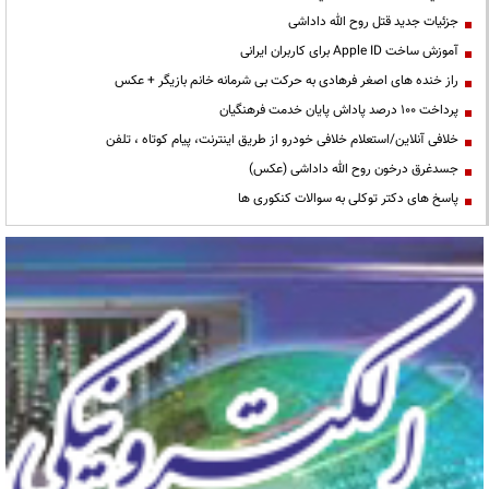
جزئیات جدید قتل روح الله داداشی
آموزش ساخت Apple ID برای کاربران ایرانی
راز خنده های اصغر فرهادی به حرکت بی شرمانه خانم بازیگر + عکس
پرداخت ۱۰۰ درصد پاداش پایان خدمت فرهنگیان
خلافی آنلاین/استعلام خلافی خودرو از طریق اینترنت، پیام کوتاه ، تلفن
جسدغرق درخون روح الله داداشی (عکس)
پاسخ های دکتر توکلی به سوالات کنکوری ها