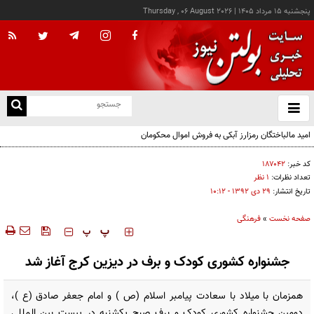
پنجشنبه ۱۵ مرداد ۱۴۰۵
|
Thursday , 06 August 2026
از
و
ته
امید مالباختگان رمزارز آبکی به فروش اموال محکومان
ن
نو
کد خبر:
۱۸۷۰۴۲
تعداد نظرات:
۱ نظر
تاریخ انتشار:
۲۹ دی ۱۳۹۲ - ۱۰:۱۲
صفحه نخست
»
فرهنگی
‍‍‍ پ
پ
جشنواره کشوری کودک و برف در دیزین کرج آغاز شد
همزمان با میلاد با سعادت پیامبر اسلام (ص ) و امام جعفر صادق (ع )،
دومین جشنواره کشوری کودک و برف صبح یکشنبه در پیست بین المللی