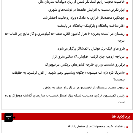
خاصیت عجیب رژیم اشغالگر قدس از زبان دیپلمات سازمان ملل
ابراز نگرانی نسبت به افزایش غلط‌ها در نوشته‌های شهری
جهانگیر: محمدباقر خرازی به دادگاه ویژه روحانیت احضار شد
آغاز ساخت پناهگاه و پارکینگ -پناهگاه در پایتخت
ریمـدان در آستانه بحران؛ ۳ هزار کامیون قفل، صف ۵۰ کیلومتری و گاز مایع زیر آفتاب ۵۰
درجه!
بازی‌های لیگ برتر فوتبال با تماشاگر برگزار می‌شود
دریاچه ارومیه جان گرفت؛ افزایش ۷۸ سانتی‌متری تراز
برگزاری نشست وزرای خارجه کشورهای بریکس در نیویورک
«آمریکا ذرّه ذرّه آب میشود»؛ چگونه پیشبینی رهبر شهید از افول ابرقدرت به حقیقت
پیوست؟
دعوت مجدد عربستان از نخست‌وزیر عراق برای سفر به ریاض
رئیس کمیسیون انرژی: مدیریت شبکه برق امسال نسبت به سال‌های گذشته موفق‌تر بوده
است
پربازدید ها
راهنمای خرید محصولات برق صنعتی ABB