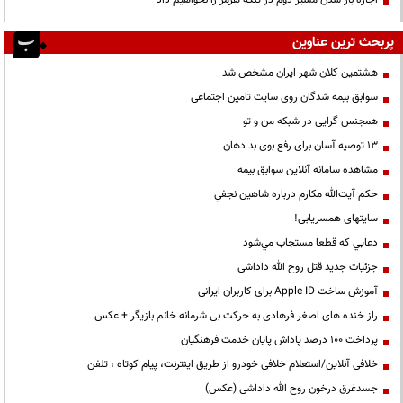
پربحث ترین عناوین
هشتمین کلان شهر ایران مشخص شد
سوابق بیمه شدگان روی سایت تامین اجتماعی
همجنس گرایی در شبکه من و تو
13 توصیه آسان برای رفع بوی بد دهان
مشاهده سامانه آنلاين سوابق بیمه
حكم آيت‌الله مكارم درباره شاهين نجفي
سایتهای همسریابی!
دعايي كه قطعا مستجاب مي‌شود
جزئیات جدید قتل روح الله داداشی
آموزش ساخت Apple ID برای کاربران ایرانی
راز خنده های اصغر فرهادی به حرکت بی شرمانه خانم بازیگر + عکس
پرداخت ۱۰۰ درصد پاداش پایان خدمت فرهنگیان
خلافی آنلاین/استعلام خلافی خودرو از طریق اینترنت، پیام کوتاه ، تلفن
جسدغرق درخون روح الله داداشی (عکس)