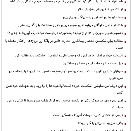
باید افراد کارآمدتر را به کار گرفت/ کاری می کنیم در معیشت مردم مشکلی پیش نیاید
از التماس تا فروپاشی هژمونی دلار
حمله نیروهای اسرائیلی به خبرنگار پرس‌تی‌وی
هشدار حاجی دلیگانی درباره تغییر سهم دریای خزر و مخالفت با واگذاری امتیاز
تقسیم غنایم مدیران یا دفاع از تولید؛ پشت‌پرده درخواست توقف یک آیین‌نامه چه بود؟
مطالبه برای شکستن انحصار پیمانکاری؛ نظارت دقیق بر واگذاری پروژه‌ها، راهکار مقابله با
فساد
آیت‌الله جوادی آملی: با هرکس که وحدت ملی و اسلامی را بشکند، باید مقابله کرد
فرق است میان مجاهدان در میدان و ساکتین
سربازانِ خیابانِ ظهور؛ ملتِ مبعوثِ رودسر در پاسخ به دشمن: «خیابان‌ها را به ناامیدان
نمی‌دهیم»
این دیپلماسی نمایشی، شکست خورده است/واقعیت‌ها را بپذیرید و به تعهدات خود عمل
کنید
امیر دبیری‌مهر در سوگ دکتر ابوالقاسم قاسم‌زاده؛ از خاطرات صداوسیما تا کلاس درس
سیاست
ترامپ از افشای کمبود مهمات آمریکا خشمگین است
وقتی انرژی، مسیرش را گم می‌کند
اجازه باز شدن مسیر دوم در تنگه هرمز را نخواهیم داد