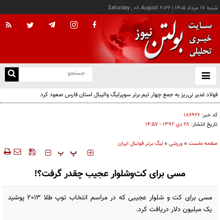
شنبه ۱۷ مرداد ۱۴۰۵
|
Saturday , 08 August 2026
از
و
ته
فولاد غدیر نی‌ریز به جمع چهار تیم برتر سوپرلیگ والیبال استان فارس صعود کرد
ن
نو
کد خبر:
۱۸۶۹۲۶
تاریخ انتشار:
۲۸ دی ۱۳۹۲ - ۱۴:۵۷
صفحه نخست
»
ورزشی
»
لیگ برتر فوتبال ایران
‍‍‍ پ
پ
مسی برای کت‌وشلوار عجیب چقدر گرفت؟!
مسی برای کت و شلوار عجیبی که در مراسم انتخاب توپ طلا 2013 پوشید
یک میلیون دلار دریافت کرد.