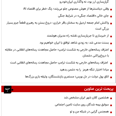
گران‌سازی ارز بود، نه واگذاری ایران‌خودرو
وقتی دیتاسنترها از هوش مصنوعی جلو می‌زنند؛ زنگ خطر برای اقتصاد AI
جای خالی «اقتصاد جنگی» در شرایط جنگی
واکنش امام جمعه اردبیل به سخنان باقر خرازی: دروغ بستن به رهبری قطعاً جرم بسیار
بزرگی است
از خبرسازی تا جریان‌سازی نقشه راه مدیران هوشمند
بسنت مدعی شد: به زودی شاهد توافق با ایران خواهیم بود
اعتراف رسانه‌های خارجی به شکست ترامپ؛ حاصل مجاهدت رسانه‌های انقلابی در مقابله
با دروغ‌پراکنی دشمنان
اعتراف رسانه‌های خارجی به شکست ترامپ حاصل مجاهدت رسانه‌های انقلابی است
مبادا اختیار تنگه هرمز را به دشمن بدهید
اتاق پول دولت در دل بورس؛ مستمری بازنشستگان، وثیقه بازی بزرگ‌ها
پربحث ترین عناوین
هشتمین کلان شهر ایران مشخص شد
سوابق بیمه شدگان روی سایت تامین اجتماعی
همجنس گرایی در شبکه من و تو