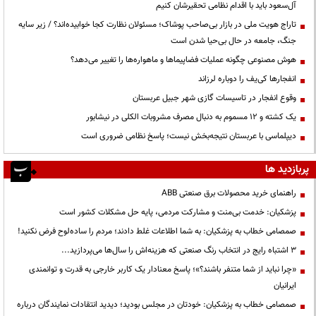
آل‌سعود باید با اقدام نظامی تحقیرشان کنیم
تاراج هویت ملی در بازار بی‌صاحب پوشاک؛ مسئولان نظارت کجا خوابیده‌اند؟ / زیر سایه
جنگ، جامعه در حال بی‌حیا شدن است
هوش مصنوعی چگونه عملیات فضاپیماها و ماهواره‌ها را تغییر می‌دهد؟
انفجارها کی‌یف را دوباره لرزاند
وقوع انفجار در تاسیسات گازی شهر جبیل عربستان
یک کشته و ۱۲ مسموم به دنبال مصرف مشروبات الکلی در نیشابور
دیپلماسی با عربستان نتیجه‌بخش نیست؛ پاسخ نظامی ضروری است
پربازدید ها
راهنمای خرید محصولات برق صنعتی ABB
پزشکیان: خدمت بی‌منت و مشارکت مردمی، پایه حل مشکلات کشور است
صمصامی خطاب به پزشکیان: به شما اطلاعات غلط دادند؛ مردم را ساده‌لوح فرض نکنید!
3 اشتباه رایج در انتخاب رنگ صنعتی که هزینه‌اش را سال‌ها می‌پردازید...
«چرا نباید از شما متنفر باشند؟»؛ پاسخ معنادار یک کاربر خارجی به قدرت و توانمندی
ایرانیان
صمصامی خطاب به پزشکیان: خودتان در مجلس بودید؛ دیدید انتقادات نمایندگان درباره