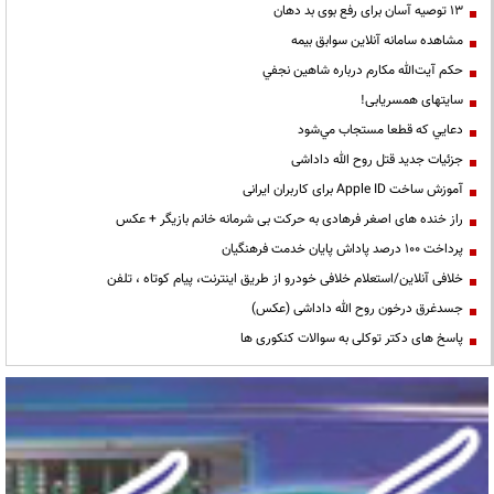
13 توصیه آسان برای رفع بوی بد دهان
مشاهده سامانه آنلاين سوابق بیمه
حكم آيت‌الله مكارم درباره شاهين نجفي
سایتهای همسریابی!
دعايي كه قطعا مستجاب مي‌شود
جزئیات جدید قتل روح الله داداشی
آموزش ساخت Apple ID برای کاربران ایرانی
راز خنده های اصغر فرهادی به حرکت بی شرمانه خانم بازیگر + عکس
پرداخت ۱۰۰ درصد پاداش پایان خدمت فرهنگیان
خلافی آنلاین/استعلام خلافی خودرو از طریق اینترنت، پیام کوتاه ، تلفن
جسدغرق درخون روح الله داداشی (عکس)
پاسخ های دکتر توکلی به سوالات کنکوری ها