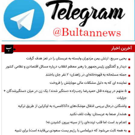
آخرین اخبار
یحیی سریع: ارتش یمن مزدوران وابسته به عربستان را در تعز هدف گرفت
دیدار و گفتگوی رئیس‌جمهور با رهبر معظم انقلاب درباره مسائل اقتصادی و نظامی کشور
حمله مسلحانه به قهوه‌خانه‌ای در زاهدان؛ ۲ نفر جان باختند
نماینده ای که به دلیل مشکلات مالی موبایلش را فروخت
۵ متهم در پرونده قتل حمیدرضا رجب‌زاده دستگیر شدند/ یک زن در میان دستگیرشدگان +
جزئیات
واشنگتن درحال بررسی انتقال موشک‌های «آتاکامس» به اوکراین از طریق ترکیه
هشدار صنعا به عربستان: وقت تلف نکنید
اعدام بد است اما قلب تپنده‌ای را از سینه بیرون کشیدن نه!
به همه ثابت می‌شود که دیپلماسی با رژیم پست سعودی بی‌فایده است| برای تنبیه