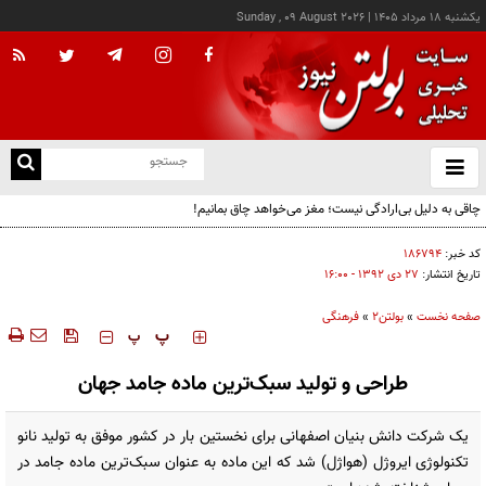
يکشنبه ۱۸ مرداد ۱۴۰۵
|
Sunday , 09 August 2026
از
و
ته
چاقی به دلیل بی‌ارادگی نیست؛ مغز می‌خواهد چاق بمانیم!
ن
نو
کد خبر:
۱۸۶۷۹۴
تاریخ انتشار:
۲۷ دی ۱۳۹۲ - ۱۶:۰۰
صفحه نخست
»
بولتن2
»
فرهنگی
‍‍‍ پ
پ
طراحی و تولید سبک‌ترین ماده جامد جهان
یک شرکت دانش بنیان اصفهانی برای نخستین بار در کشور موفق به تولید نانو
تکنولوژی ایروژل (هواژل) شد که این ماده به عنوان سبک‌ترین ماده جامد در