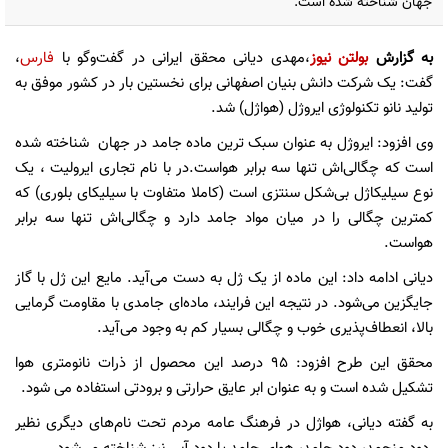
جهان شناخته شده است.
به گزارش
بولتن نیوز
،
مهدی دیانی محقق ایرانی در گفت‌وگو با
فارس
،
گفت: یک شرکت دانش بنیان اصفهانی برای نخستین بار در کشور موفق به
تولید نانو تکنولوژی ایروژل (هواژل) شد.
وی افزود: ایروژل به عنوان سبک ترین ماده جامد در جهان شناخته شده
است که چگالی‌اش تنها سه برابر هواست.در با نام تجاری ایرولیت ، یک
نوع سیلیکاژل بی‌شکل سنتزی است (کاملا متفاوت با سیلیکای بلوری) که
کمترین چگالی را در میان مواد جامد دارد و چگالی‌اش تنها سه برابر
هواست.
دیانی ادامه داد: این ماده از یک ژل به دست می‌آید. مایع این ژل با گاز
جایگزین می‌شود. در نتیجه این فرایند، ماده‌ای جامدی با مقاومت گرمایی
بالا، انعطاف‌پذیری خوب و چگالی بسیار کم به وجود می‌آید.
محقق این طرح افزود: 95 درصد این محصول از ذرات نانومتری هوا
تشکیل شده است و به عنوان ابر عایق حرارتی و برودتی استفاده می شود.
به گفته دیانی، هواژل در فرهنگ عامه مردم تحت نام‌های دیگری نظیر