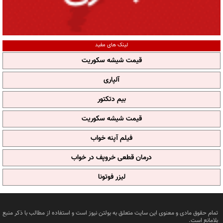
لینک های مفید
قیمت شیشه سکوریت
آلپاری
بیم دتکتور
قیمت شیشه سکوریت
فیلم آپنه خواب
درمان قطعی خروپف در خواب
لیزر فوتونا
تمام حقوق مادی و معنوی این سایت متعلق به بولتن نیوز است و استفاده از مطالب با ذکر منبع
بلامانع است.