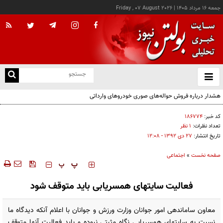
جمعه ۱۶ مرداد ۱۴۰۵
|
Friday , 07 August 2026
از
و
ته
هشدار درباره فروش حواله‌های صوری خودروهای وارداتی
ن
نو
کد خبر:
۱۸۶۷۷۴
تعداد نظرات:
۱ نظر
تاریخ انتشار:
۲۷ دی ۱۳۹۲ - ۱۲:۰۸
صفحه نخست
»
اجتماعی
‍‍‍ پ
پ
فعالیت سایتهای همسریابی باید متوقف شود
معاون ساماندهی امور جوانان وزارت ورزش و جوانان با اعلام آنکه دیدگاه ما
نسبت به سایتهای همسریابی نگاه مثبتی نبوده و باید فعالیت آنها متوقف