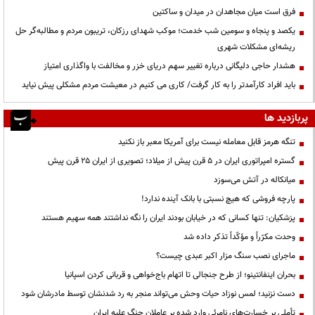
فرق است میان مجاهدان در میدان و ساکتین
یکصد و پنجاه و سومین شب خدمت؛ موکب شهدای رزکان، تریبون مردم و مطالبه‌گر حل
ریشه‌ای مشکلات شهری
هشدار حاجی دلیگانی درباره تغییر سهم دریای خزر و مخالفت با واگذاری امتیاز
باید افراد کارآمدتر را به کار گرفت/ کاری می کنیم در معیشت مردم مشکلی پیش نیاید
پربازدید ها
تنگه هرمز قابل معامله نیست برای آمریکا معبر باز نکنید
گستره امپراتوری ایران در ۵ قرن پیش از میلاد؛ تصویری از ایران ۲۵ قرن پیش
میانکاله در آتش می‌سوزد
پارچه فروشی که هیچ نسبتی با بانک آینده ندارد!
پزشکیان: تنها کسانی که در خیابان بودند ایران را نگه نداشتند همه سهیم هستند
وحدت مکرّراً و مؤکّداً تذکر داده شد
ماجرای نصب سنگ مزار اکبر عبدی چیست؟
بحران اینفانتینو؛ از طرح جنجالی تا اتهام باج‌خواهی و قربانی کردن اسپانیا
دست نزنید؛ لمس نوزاد حیات وحش می‌تواند منجر به رد شدنشان توسط مادرشان شود
تأملی بر خسارت‌های نامرئی وارد شده بر عاملان جنگ علیه ایران