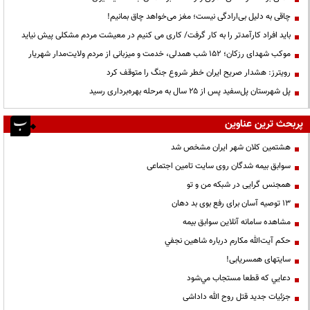
چاقی به دلیل بی‌ارادگی نیست؛ مغز می‌خواهد چاق بمانیم!
باید افراد کارآمدتر را به کار گرفت/ کاری می کنیم در معیشت مردم مشکلی پیش نیاید
موکب شهدای رزکان؛ ۱۵۲ شب همدلی، خدمت و میزبانی از مردم ولایت‌مدار شهریار
رویترز: هشدار صریح ایران خطر شروع جنگ را متوقف کرد
پل شهرستان پل‌سفید پس از ۲۵ سال به مرحله بهره‌برداری رسید
پربحث ترین عناوین
هشتمین کلان شهر ایران مشخص شد
سوابق بیمه شدگان روی سایت تامین اجتماعی
همجنس گرایی در شبکه من و تو
13 توصیه آسان برای رفع بوی بد دهان
مشاهده سامانه آنلاين سوابق بیمه
حكم آيت‌الله مكارم درباره شاهين نجفي
سایتهای همسریابی!
دعايي كه قطعا مستجاب مي‌شود
جزئیات جدید قتل روح الله داداشی