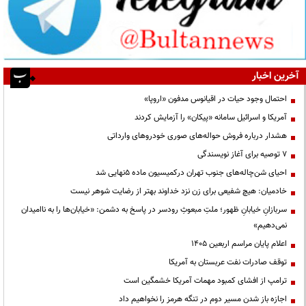
آخرین اخبار
احتمال وجود حیات در اقیانوس مدفون «اروپا»
آمریکا و اسرائیل سامانه «پیکان» را آزمایش کردند
هشدار درباره فروش حواله‌های صوری خودروهای وارداتی
۷ توصیه برای آغاز نویسندگی
احیای شن‌چاله‌های جنوب تهران درکمیسیون ماده ۵نهایی شد
خادمیان: هیچ شفیعی برای زن نزد خداوند بهتر از رضایت شوهر نیست
سربازانِ خیابانِ ظهور؛ ملتِ مبعوثِ رودسر در پاسخ به دشمن: «خیابان‌ها را به ناامیدان
نمی‌دهیم»
اعلام پایان مراسم اربعین ۱۴۰۵
توقف صادرات نفت عربستان به آمریکا
ترامپ از افشای کمبود مهمات آمریکا خشمگین است
اجازه باز شدن مسیر دوم در تنگه هرمز را نخواهیم داد