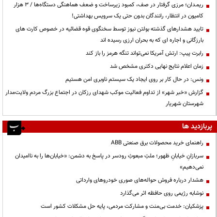
ریمـدان؛ مرزی گرفتار در صف، کمبود زیرساخت و ضعف هماهنگی دستگاه‌ها / ۳ هزار
کامیون در انتظار، رانندگان بدون حتی یک سرویس بهداشتی!
تایید هشدارهای گذشته بولتن نیوز توسط سخنگوی قوه قضائیه در خصوص کارت های
بارزگانی و اجاره ای که به بحران ارزی رسیده اند
رابرت پیپ: ارتش آمریکا نمی‌تواند تنگه هرمز را باز کند
زمان اعلام نتایج نهایی دکتری مشخص شد
ونس: در حال کار بر روی ایجاد یک سیستم ناوبری امن هستیم
گزارش «خبر شهر» از تداوم فعالیت موکب شهدای رزکان در اجتماع بزرگ مردم ولایت‌مدار
شهرستان شهریار
پربازدید ها
راهنمای خرید محصولات برق صنعتی ABB
سربازانِ خیابانِ ظهور؛ ملتِ مبعوثِ رودسر در پاسخ به دشمن: «خیابان‌ها را به ناامیدان
نمی‌دهیم»
هشدار درباره فروش حواله‌های صوری خودروهای وارداتی
نوشابه رژیمی روی حافظه اثر می‌گذارد
پزشکیان: خدمت بی‌منت و مشارکت مردمی، پایه حل مشکلات کشور است