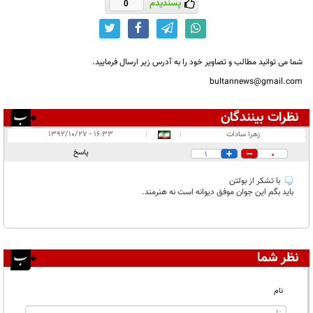
پسندیدم
0
شما می توانید مطالب و تصاویر خود را به آدرس زیر ارسال فرمایید.
bultannews@gmail.com
نظرات بینندگان
انتشار یافته:
۱
زهرا سادات
|
|
۱۶:۳۳ - ۱۳۹۲/۱۰/۲۷
در انتظار بررسی:
۱
پاسخ
1
0
غیر قابل انتشار:
با تشکر از بولتن
باید بگم این جوان موفق دیوانه است نه هنرمند.
نظر شما
نام