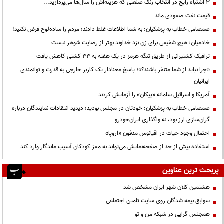
3 اشتباه رایج در انتخاب رنگ صنعتی که هزینه‌اش را سال‌ها می‌پردازید...
قیمت نفت صعودی ماند
صمصامی خطاب به پزشکیان: به شما اطلاعات غلط دادند؛ مردم را ساده‌لوح فرض نکنید!
خادمیان: هیچ شفیعی برای زن نزد خداوند بهتر از رضایت شوهر نیست
ترافیک کشتیرانی از طریق تنگه هرمز در یک هفته به ۳۳ کشتی کاهش یافت
«چرا نباید از شما متنفر باشند؟»؛ پاسخ معنادار یک کاربر خارجی به قدرت و توانمندی
ایرانیان
آمریکا و اسرائیل سامانه «پیکان» را آزمایش کردند
صمصامی خطاب به پزشکیان: خودتان در مجلس بودید؛ دیدید انتقادات نمایندگان درباره
گران‌سازی ارز بود، نه واگذاری ایران‌خودرو
احتمال وجود حیات در اقیانوس مدفون «اروپا»
استفاده بیش از حد از صفحه‌نمایش می‌تواند به مغز کودکان آسیب ماندگار وارد کند
پربحث ترین عناوین
هشتمین کلان شهر ایران مشخص شد
سوابق بیمه شدگان روی سایت تامین اجتماعی
همجنس گرایی در شبکه من و تو