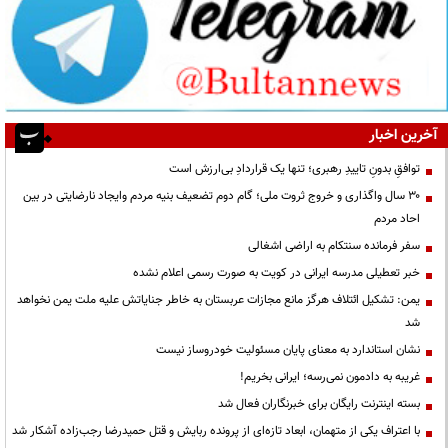
آخرین اخبار
توافقِ بدونِ تاییدِ رهبری؛ تنها یک قراردادِ بی‌ارزش است
۳۰ سال واگذاری و خروج ثروت ملی؛ گام دوم تضعیف بنیه مردم وایجاد نارضایتی در بین
احاد مردم
سفر فرمانده سنتکام به اراضی اشغالی
خبر تعطیلی مدرسه ایرانی در کویت به صورت رسمی اعلام نشده
یمن: تشکیل ائتلاف هرگز مانع مجازات عربستان به خاطر جنایاتش علیه ملت یمن نخواهد
شد
نشان استاندارد به معنای پایان مسئولیت خودروساز نیست
غریبه به دادمون نمی‌رسه؛ ایرانی بخریم!
بسته اینترنت رایگان برای خبرنگاران فعال شد
با اعتراف یکی از متهمان، ابعاد تازه‌ای از پرونده ربایش و قتل حمیدرضا رجب‌زاده آشکار شد