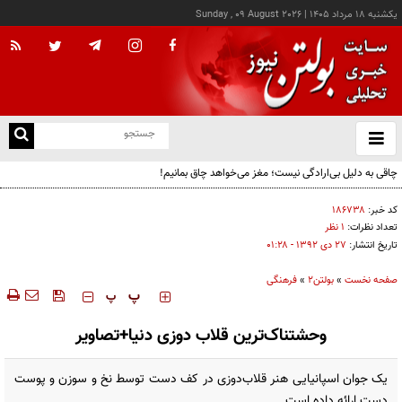
يکشنبه ۱۸ مرداد ۱۴۰۵
|
Sunday , 09 August 2026
از
و
ته
چاقی به دلیل بی‌ارادگی نیست؛ مغز می‌خواهد چاق بمانیم!
ن
نو
کد خبر:
۱۸۶۷۳۸
تعداد نظرات:
۱ نظر
تاریخ انتشار:
۲۷ دی ۱۳۹۲ - ۰۱:۲۸
صفحه نخست
»
بولتن2
»
فرهنگی
‍‍‍ پ
پ
وحشتناک‌ترین قلاب دوزی دنیا+تصاویر
یک جوان اسپانیایی هنر قلاب‌دوزی در کف دست توسط نخ و سوزن و پوست
دست ارائه داده است.