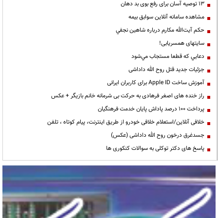
13 توصیه آسان برای رفع بوی بد دهان
مشاهده سامانه آنلاين سوابق بیمه
حكم آيت‌الله مكارم درباره شاهين نجفي
سایتهای همسریابی!
دعايي كه قطعا مستجاب مي‌شود
جزئیات جدید قتل روح الله داداشی
آموزش ساخت Apple ID برای کاربران ایرانی
راز خنده های اصغر فرهادی به حرکت بی شرمانه خانم بازیگر + عکس
پرداخت ۱۰۰ درصد پاداش پایان خدمت فرهنگیان
خلافی آنلاین/استعلام خلافی خودرو از طریق اینترنت، پیام کوتاه ، تلفن
جسدغرق درخون روح الله داداشی (عکس)
پاسخ های دکتر توکلی به سوالات کنکوری ها