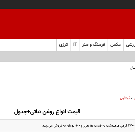
زشی
عکس
فرهنگ و هنر
IT
انرژی
تان
»
گوناگون
قیمت انواع روغن نباتی+جدول
.