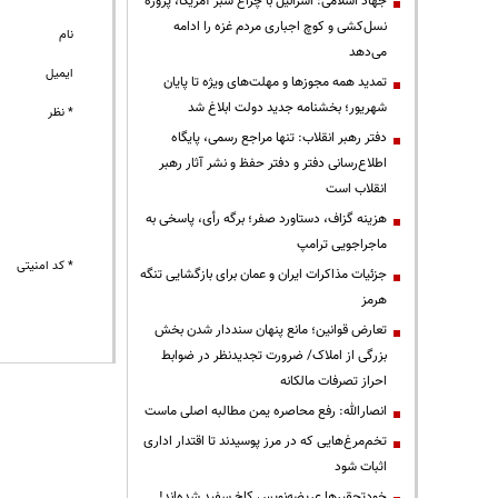
جهاد اسلامی: اسرائیل با چراغ سبز آمریکا، پروژه
نسل‌کشی و کوچ اجباری مردم غزه را ادامه
نام
می‌دهد
ایمیل
تمدید همه مجوزها و مهلت‌های ویژه تا پایان
شهریور؛ بخشنامه جدید دولت ابلاغ شد
* نظر
دفتر رهبر انقلاب: تنها مراجع رسمی، پایگاه
اطلاع‌رسانی دفتر و دفتر حفظ و نشر آثار رهبر
انقلاب است
هزینه گزاف، دستاورد صفر؛ برگه رأی، پاسخی به
ماجراجویی ترامپ
* کد امنیتی
جزئیات مذاکرات ایران و عمان برای بازگشایی تنگه
هرمز
تعارض قوانین؛ مانع پنهان سنددار شدن بخش
بزرگی از املاک/ ضرورت تجدیدنظر در ضوابط
احراز تصرفات مالکانه
انصارالله: رفع محاصره یمن مطالبه اصلی ماست
تخم‌مرغ‌هایی که در مرز پوسیدند تا اقتدار اداری
اثبات شود
خودتحقیرها عریضه‌نویس کاخ سفید شده‌اند!