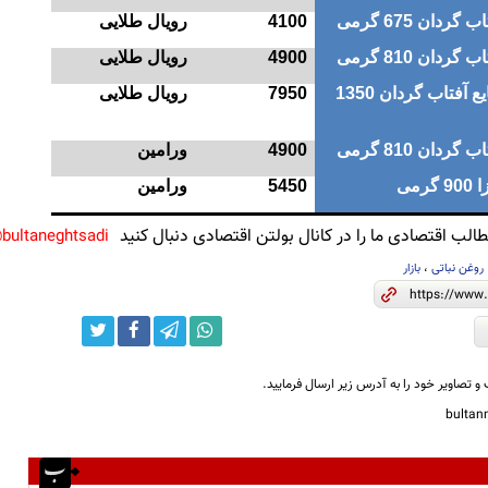
ردان 675 گرمی
4100
رویال طلایی
ردان 810 گرمی
4900
رویال طلایی
روغن نباتی مایع آفتاب گردان 1350
7950
رویال طلایی
ردان 810 گرمی
4900
ورامین
رمی
5450
ورامین
لب اقتصادی ما را در کانال بولتن اقتصادی دنبال کنید
bultaneghtsadi@
روغن نباتی
،
بازار
و تصاویر خود را به آدرس زیر ارسال فرمایید.
bulta