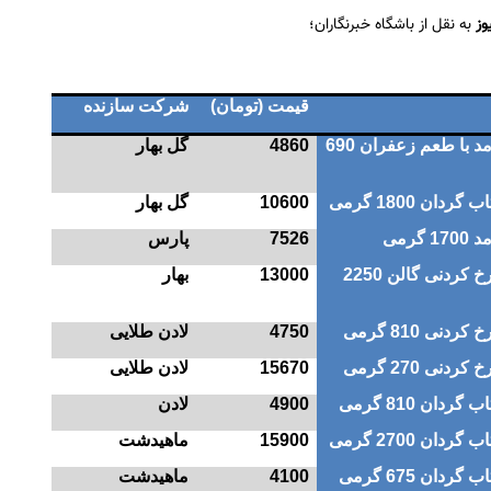
وز
به نقل از باشگاه خبرنگاران؛
قیمت (تومان)
شرکت سازنده
روغن نیمه جامد با طعم زعفران 690
4860
گل بهار
دان 1800 گرمی
10600
گل بهار
گرمی
7526
پارس
روغن مایع سرخ کردنی گالن 2250
13000
بهار
نی 810 گرمی
4750
لادن طلایی
نی 270 گرمی
15670
لادن طلایی
ردان 810 گرمی
4900
لادن
دان 2700 گرمی
15900
ماهیدشت
ردان 675 گرمی
4100
ماهیدشت