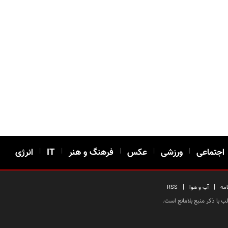
اجتماعی
|
ورزشی
|
عکس
|
فرهنگ و هنر
|
IT
|
انرژی
|
|
امه
آب و هوا
RSS
 با ذکر منبع بلامانع است.