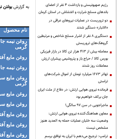
رژیم صهیونیستی و بازداشت ۴ نفر از اعضای
به گزارش
بولتن نی
باندهای مسلح شرارت و اغتشاش در استان کرمان
دو تروریست در عملیات نیروهای عراقی در
«الانبار» دستگیر شدند
نام محصول
دستگیری ۸ نفر از اشرار مسلح شاخص و مرتبطین
گروهک‌های تروریستی
گرمی
معامله بیش از ۴۱۳ هزار تن کالا در بازار فیزیکی
روغن مایع آفتاب گر
بورس کالا / حراج باز و پتروشیمی پیشران ارزش
معاملات روز شدند
روغن نیمه جامد 1700 
تهاتر ۱۶۷۳ میلیارد تومان از اموال شرکت‌های
تراستی
گرمی
فرمانده نیروی هوایی ارتش: در دفاع از ملت ایران
روغن مایع سرخ کرد
جان برکف خواهیم بود
روغن مایع سرخ کرد
ماجراجویی در سن ۹۷ سالگی!
معاون هماهنگ‌کننده نیروی هوایی ارتش:
روغن مایع آفتاب گ
وضعیت سه خلبان عملیات حمله به العدید هنوز
روغن مایع آفتاب گر
مشخص نیست
روغن مایع آفتاب گ
ترامپ: ترجیح می‌دهم با ایران به توافق برسم