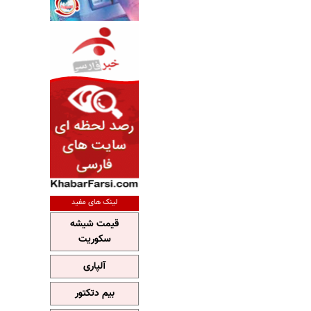
لینک های مفید
قیمت شیشه
سکوریت
آلپاری
بیم دتکتور