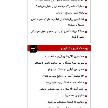
عملیات «نصر ۷» چه هدفی را دنبال می‌کرد؟
زلزله شهر یاسوج را لرزاند
تشخیص روان‌شناختی ترامپ: «او تجسم خالص
شیطان است!»
۴۵۰۰ فروند کشتی در بنادر باهنر و شرق هرمزگان
پهلو گرفتند
پربحث ترین عناوین
هشتمین کلان شهر ایران مشخص شد
سوابق بیمه شدگان روی سایت تامین اجتماعی
همجنس گرایی در شبکه من و تو
13 توصیه آسان برای رفع بوی بد دهان
مشاهده سامانه آنلاين سوابق بیمه
حكم آيت‌الله مكارم درباره شاهين نجفي
سایتهای همسریابی!
دعايي كه قطعا مستجاب مي‌شود