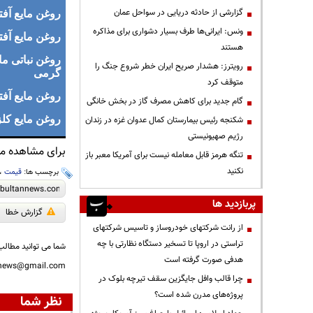
گزارشی از حادثه دریایی در سواحل عمان
روغن مایع آفتاب گ
ونس: ایرانی‌ها طرف بسیار دشواری برای مذاکره
روغن مایع آفتاب گ
هستند
رویترز: هشدار صریح ایران خطر شروع جنگ را
گرمی
متوقف کرد
روغن مایع آفتاب گ
گام جدید برای کاهش مصرف گاز در بخش خانگی
روغن مایع کلزا 900 گ
شکنجه رئیس بیمارستان کمال عدوان غزه در زندان
رژیم صهیونیستی
برای مشاهده مطا
تنگه هرمز قابل معامله نیست برای آمریکا معبر باز
نکنید
برچسب ها:
قیمت
،
پربازدید ها
گزارش خطا
از رانت‌ شرکتهای خودروساز و تاسیس شرکتهای
تراستی در اروپا تا تسخیر دستگاه نظارتی با چه
شما می توانید مطالب 
هدفی صورت گرفته است
nnews@gmail.com
چرا قالب وافل جایگزین سقف تیرچه بلوک در
پروژه‌های مدرن شده است؟
نظر شما