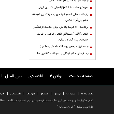
جزئیات جدید قتل روح الله داداشی
آموزش ساخت Apple ID برای کاربران ایرانی
راز خنده های اصغر فرهادی به حرکت بی شرمانه
خانم بازیگر + عکس
پرداخت ۱۰۰ درصد پاداش پایان خدمت فرهنگیان
خلافی آنلاین/استعلام خلافی خودرو از طریق
اینترنت، پیام کوتاه ، تلفن
جسدغرق درخون روح الله داداشی (عکس)
پاسخ های دکتر توکلی به سوالات کنکوری ها
صفحه نخست
|
بولتن ۲
|
اقتصادی
|
بین الملل
|
|
|
|
|
|
|
تماس با ما
درباره ما
آرشیو
جستجو
پیوندها
نظرسنجی
خبرن
تمام حقوق مادی و معنوی این سایت متعلق به بولتن نیوز است و استفاده از مطالب
طراحی و تولید: "
ایران سامانه
"