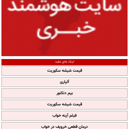
لینک های مفید
قیمت شیشه سکوریت
آلپاری
بیم دتکتور
قیمت شیشه سکوریت
فیلم آپنه خواب
درمان قطعی خروپف در خواب