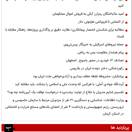
کنید
امید مالباختگان رمزارز آبکی به فروش اموال محکومان
از التماس تا فروپاشی هژمونی دلار
مطالبه برای شکستن انحصار پیمانکاری؛ نظارت دقیق بر واگذاری پروژه‌ها، راهکار مقابله با
فساد
حمله نیروهای اسرائیلی به خبرنگار پرس‌تی‌وی
پیام هشدار مقاومت یمن به ریاض
تصادف ۱۲ خودرو در محور یاسوج ـ اصفهان
رکوردشکنی دختر دونده ایران در بلاروس
پزشکیان: مشروطه نقطه عطف بیداری و آزادی‌خواهی ملت ایران بود
آیت‌الله جوادی آملی: با هرکس که وحدت ملی و اسلامی را بشکند، باید مقابله کرد
تقسیم غنایم مدیران یا دفاع از تولید؛ پشت‌پرده درخواست توقف یک آیین‌نامه چه بود؟
وزارت اطلاعات: شناسایی و دستگیری ۲۱ نفر از مزدوران مرتبط با سازمان جاسوسی و
تروریستی رژیم صهیونیستی و بازداشت ۴ نفر از اعضای باندهای مسلح شرارت و اغتشاش
در استان کرمان
پربازدید ها