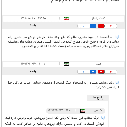
هایشان بهره مند گردند. اگر موافقید؟ ما هم موافقیم
تک تىرانداز
|
|
۲۳:۵۰ - ۱۳۹۲/۱۰/۲۷
پاسخ
2
2
... قضاوت در مورد مدىران نظام که طى چند دهه , در هر دولتى هر مدىرى رابه
دولت و ىا گروه و جناح خاص مطرح کرده بى اساس است , مدىران دولت هاى مختلف
سربازان نظام هستند , وبراى نظام و مردم زحمت کشىده اند نه براى اشخاص
علی
|
|
۱۱:۰۱ - ۱۳۹۲/۱۰/۲۸
پاسخ
1
3
وقتی مشهد وسبزوار به استانهای دیگر استاند ار ومعاون استاندار صادر می کرد چرا
فریاد نمی کشیدید
پاسخ ها
ناشناس
|
|
۱۱:۰۱ - ۱۳۹۲/۱۰/۲۸
حرف مطلب این است که وقتی یک استان نیروهای خوب و بومی دارد ابتدا
خودش استفاده کند و سپس مازاد نیروهای نخبه را صادر کند. نه اینکه