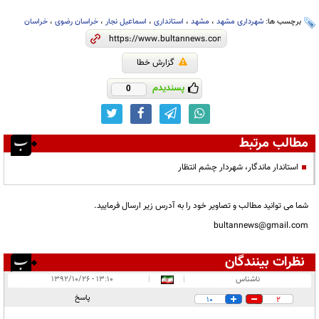
برچسب ها:
شهرداری مشهد
،
مشهد
،
استانداری
،
اسماعیل نجار
،
خراسان رضوی
،
خراسان
گزارش خطا
پسندیدم
0
مطالب مرتبط
استاندار ماندگار، شهردار چشم انتظار
شما می توانید مطالب و تصاویر خود را به آدرس زیر ارسال فرمایید.
bultannews@gmail.com
نظرات بینندگان
انتشار یافته:
۱۰
ناشناس
|
|
۱۳:۱۰ - ۱۳۹۲/۱۰/۲۶
در انتظار بررسی:
۱
پاسخ
10
2
غیر قابل انتشار:
۱۰