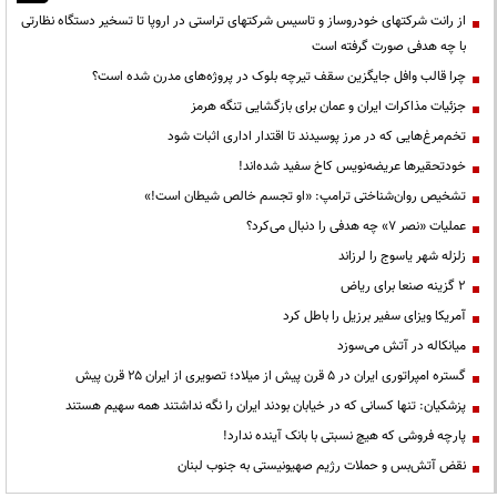
از رانت‌ شرکتهای خودروساز و تاسیس شرکتهای تراستی در اروپا تا تسخیر دستگاه نظارتی
با چه هدفی صورت گرفته است
چرا قالب وافل جایگزین سقف تیرچه بلوک در پروژه‌های مدرن شده است؟
جزئیات مذاکرات ایران و عمان برای بازگشایی تنگه هرمز
تخم‌مرغ‌هایی که در مرز پوسیدند تا اقتدار اداری اثبات شود
خودتحقیرها عریضه‌نویس کاخ سفید شده‌اند!
تشخیص روان‌شناختی ترامپ: «او تجسم خالص شیطان است!»
عملیات «نصر ۷» چه هدفی را دنبال می‌کرد؟
زلزله شهر یاسوج را لرزاند
۲ گزینه صنعا برای ریاض
آمریکا ویزای سفیر برزیل را باطل کرد
میانکاله در آتش می‌سوزد
گستره امپراتوری ایران در ۵ قرن پیش از میلاد؛ تصویری از ایران ۲۵ قرن پیش
پزشکیان: تنها کسانی که در خیابان بودند ایران را نگه نداشتند همه سهیم هستند
پارچه فروشی که هیچ نسبتی با بانک آینده ندارد!
نقض آتش‌بس و حملات رژیم صهیونیستی به جنوب لبنان