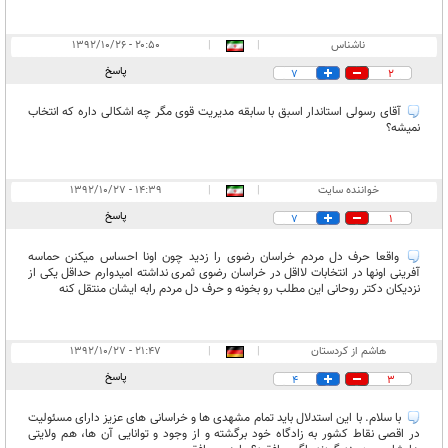
ناشناس
|
|
۲۰:۵۰ - ۱۳۹۲/۱۰/۲۶
پاسخ
7
2
آقای رسولی استاندار اسبق با سابقه مدیریت قوی مگر چه اشکالی داره که انتخاب
نمیشه؟
خواننده سایت
|
|
۱۴:۳۹ - ۱۳۹۲/۱۰/۲۷
پاسخ
7
1
واقعا حرف دل مردم خراسان رضوی را زدید چون اونا احساس میکنن حماسه
آفرینی اونها در انتخابات لااقل در خراسان رضوی ثمری نداشته امیدوارم حداقل یکی از
نزدیکان دکتر روحانی این مطلب رو بخونه و حرف دل مردم رابه ایشان منتقل کنه
هاشم از کردستان
|
|
۲۱:۴۷ - ۱۳۹۲/۱۰/۲۷
پاسخ
4
3
با سلام. با این استدلال باید تمام مشهدی ها و خراسانی های عزیز دارای مسئولیت
در اقصی نقاط کشور به زادگاه خود برگشته و از وجود و توانایی آن ها، هم ولایتی