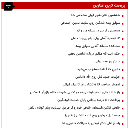
پربحث ترین عناوین
هشتمین کلان شهر ایران مشخص شد
سوابق بیمه شدگان روی سایت تامین اجتماعی
همجنس گرایی در شبکه من و تو
13 توصیه آسان برای رفع بوی بد دهان
مشاهده سامانه آنلاين سوابق بیمه
حكم آيت‌الله مكارم درباره شاهين نجفي
سایتهای همسریابی!
دعايي كه قطعا مستجاب مي‌شود
جزئیات جدید قتل روح الله داداشی
آموزش ساخت Apple ID برای کاربران ایرانی
راز خنده های اصغر فرهادی به حرکت بی شرمانه خانم بازیگر + عکس
پرداخت ۱۰۰ درصد پاداش پایان خدمت فرهنگیان
خلافی آنلاین/استعلام خلافی خودرو از طریق اینترنت، پیام کوتاه ، تلفن
جسدغرق درخون روح الله داداشی (عکس)
پاسخ های دکتر توکلی به سوالات کنکوری ها