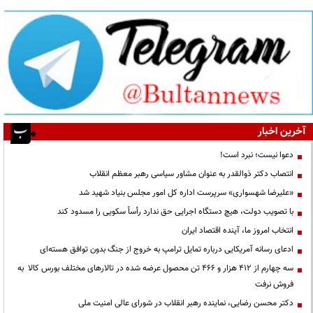
آخرین اخبار
دعوا نیست؛ نبرد است!
انتصاب دکتر ذوالقدر به عنوان مشاور سیاسی رهبر معظم انقلاب
«علیرضا شهسواری» سرپرست اداره کل امور مجلس بنیاد شهید شد
با تصویب دولت، هیچ دستگاه اجرایی حق ندارد رأساً سکویی را مسدود کند
انتخاب امروز ما، آینده اقتصاد ایران
ادعای رسانه آمریکایی درباره تمایل ترامپ به خروج از جنگ بدون توافق هسته‌ای
سه چهارم از ۴۱۲ هزار و ۴۶۶ تن محصول عرضه شده در تالارهای مختلف بورس کالا به
فروش نرفت
دکتر محسن رضایی، نماینده رهبر انقلاب در شورای عالی امنیت ملی