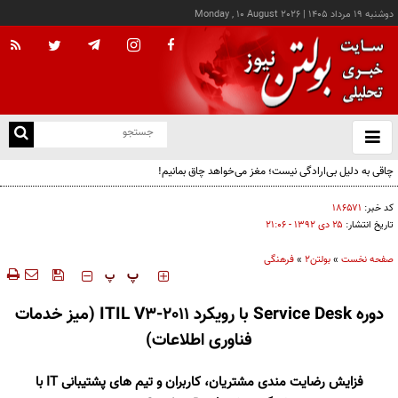
دوشنبه ۱۹ مرداد ۱۴۰۵
|
Monday , 10 August 2026
از
و
ته
چاقی به دلیل بی‌ارادگی نیست؛ مغز می‌خواهد چاق بمانیم!
ن
نو
کد خبر:
۱۸۶۵۷۱
تاریخ انتشار:
۲۵ دی ۱۳۹۲ - ۲۱:۰۶
صفحه نخست
»
بولتن2
»
فرهنگی
‍‍‍ پ
پ
دوره Service Desk با رویکرد ITIL V3-2011 (میز خدمات
فناوری اطلاعات)
فزایش رضایت مندی مشتریان، کاربران و تیم های پشتیبانی IT با