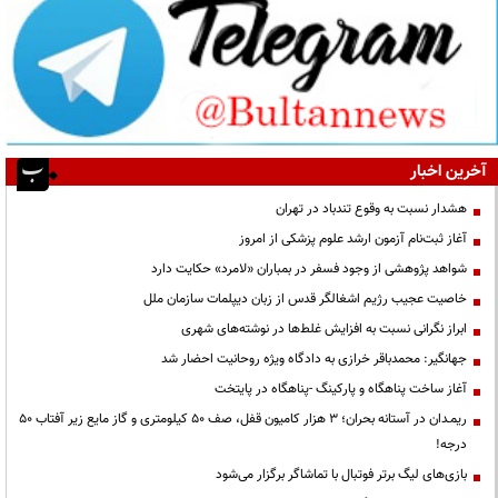
آخرین اخبار
هشدار نسبت به وقوع تندباد در تهران
آغاز ثبت‌نام آزمون ارشد علوم پزشکی از امروز
شواهد پژوهشی از وجود فسفر در بمباران «لامرد» حکایت دارد
خاصیت عجیب رژیم اشغالگر قدس از زبان دیپلمات سازمان ملل
ابراز نگرانی نسبت به افزایش غلط‌ها در نوشته‌های شهری
جهانگیر: محمدباقر خرازی به دادگاه ویژه روحانیت احضار شد
آغاز ساخت پناهگاه و پارکینگ -پناهگاه در پایتخت
ریمـدان در آستانه بحران؛ ۳ هزار کامیون قفل، صف ۵۰ کیلومتری و گاز مایع زیر آفتاب ۵۰
درجه!
بازی‌های لیگ برتر فوتبال با تماشاگر برگزار می‌شود