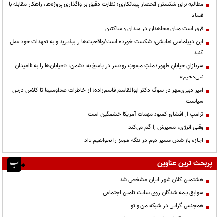
مطالبه برای شکستن انحصار پیمانکاری؛ نظارت دقیق بر واگذاری پروژه‌ها، راهکار مقابله با
فساد
فرق است میان مجاهدان در میدان و ساکتین
این دیپلماسی نمایشی، شکست خورده است/واقعیت‌ها را بپذیرید و به تعهدات خود عمل
کنید
سربازانِ خیابانِ ظهور؛ ملتِ مبعوثِ رودسر در پاسخ به دشمن: «خیابان‌ها را به ناامیدان
نمی‌دهیم»
امیر دبیری‌مهر در سوگ دکتر ابوالقاسم قاسم‌زاده؛ از خاطرات صداوسیما تا کلاس درس
سیاست
ترامپ از افشای کمبود مهمات آمریکا خشمگین است
وقتی انرژی، مسیرش را گم می‌کند
اجازه باز شدن مسیر دوم در تنگه هرمز را نخواهیم داد
پربحث ترین عناوین
هشتمین کلان شهر ایران مشخص شد
سوابق بیمه شدگان روی سایت تامین اجتماعی
همجنس گرایی در شبکه من و تو