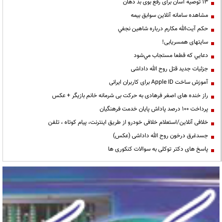
13 توصیه آسان برای رفع بوی بد دهان
مشاهده سامانه آنلاين سوابق بیمه
حكم آيت‌الله مكارم درباره شاهين نجفي
سایتهای همسریابی!
دعايي كه قطعا مستجاب مي‌شود
جزئیات جدید قتل روح الله داداشی
آموزش ساخت Apple ID برای کاربران ایرانی
راز خنده های اصغر فرهادی به حرکت بی شرمانه خانم بازیگر + عکس
پرداخت ۱۰۰ درصد پاداش پایان خدمت فرهنگیان
خلافی آنلاین/استعلام خلافی خودرو از طریق اینترنت، پیام کوتاه ، تلفن
جسدغرق درخون روح الله داداشی (عکس)
پاسخ های دکتر توکلی به سوالات کنکوری ها