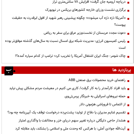
دریاچه ارومیه جان گرفت؛ افزایش ۷۸ سانتی‌متری تراز
برگزاری نشست وزرای خارجه کشورهای بریکس در نیویورک
«آمریکا ذرّه ذرّه آب میشود»؛ چگونه پیشبینی رهبر شهید از افول ابرقدرت به حقیقت
پیوست؟
دعوت مجدد عربستان از نخست‌وزیر عراق برای سفر به ریاض
رئیس کمیسیون انرژی: مدیریت شبکه برق امسال نسبت به سال‌های گذشته موفق‌تر بوده
است
چاک شومر: جنگ ایران اشتغال آمریکا را تخریب کرد؛ ترامپ از کدام سیاره آمده؟!
پربازدید ها
راهنمای خرید محصولات برق صنعتی ABB
باید افراد کارآمدتر را به کار گرفت/ کاری می کنیم در معیشت مردم مشکلی پیش نیاید
حمله نیروهای اسرائیلی به خبرنگار پرس‌تی‌وی
از التماس تا فروپاشی هژمونی دلار
تقسیم غنایم مدیران یا دفاع از تولید؛ پشت‌پرده درخواست توقف یک آیین‌نامه چه بود؟
هشدار حاجی دلیگانی درباره تغییر سهم دریای خزر و مخالفت با واگذاری امتیاز
آیت‌الله جوادی آملی: با هرکس که وحدت ملی و اسلامی را بشکند، باید مقابله کرد