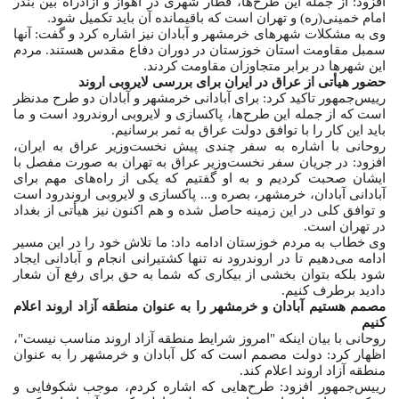
افزود: از جمله این طرح‌ها، قطار شهری در اهواز و آزادراه بین بندر
امام خمینی(ره) و تهران است که باقیمانده آن باید تکمیل شود.
وی به مشکلات شهرهای خرمشهر و آبادان نیز اشاره کرد و گفت: آنها
سمبل مقاومت استان خوزستان در دوران دفاع مقدس هستند. مردم
این شهرها در برابر متجاوزان مقاومت کردند.
حضور هیأتی از عراق در ایران برای بررسی لایروبی اروند
رییس‌جمهور تاکید کرد: برای آبادانی خرمشهر و آبادان دو طرح مدنظر
است که از جمله این طرح‌ها، پاکسازی و لایروبی اروندرود است و ما
باید این کار را با توافق دولت عراق به ثمر برسانیم.
روحانی با اشاره به سفر چندی پیش نخست‌وزیر عراق به ایران،
افزود: در جریان سفر نخست‌وزیر عراق به تهران به صورت مفصل با
ایشان صحبت کردیم و به او گفتیم که یکی از راه‌های مهم برای
آبادانی آبادان، خرمشهر، بصره و... پاکسازی و لایروبی اروندرود است
و توافق کلی در این زمینه حاصل شده و هم اکنون نیز هیأتی از بغداد
در تهران است.
وی خطاب به مردم خوزستان ادامه داد: ما تلاش خود را در این مسیر
ادامه می‌دهیم تا در اروندرود نه تنها کشتیرانی انجام و آبادانی ایجاد
شود بلکه بتوان بخشی از بیکاری که شما به حق برای رفع آن شعار
دادید برطرف کنیم.
مصمم هستیم آبادان و خرمشهر را به عنوان منطقه آزاد اروند اعلام
کنیم
روحانی با بیان اینکه "امروز شرایط منطقه آزاد اروند مناسب نیست"،
اظهار کرد: دولت مصمم است که کل آبادان و خرمشهر را به عنوان
منطقه آزاد اروند اعلام کند.
رییس‌جمهور افزود: طرح‌هایی که اشاره کردم، موجب شکوفایی و