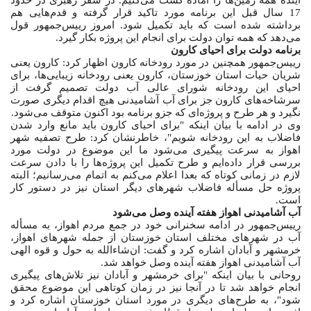
17 سال قبل این برنامه مورد تاکید قرار گرفته و قدم‌هایی هم
برداشته شده است که باید تکمیل شود. امروز رییس‌جمهور قول
می‌دهد که همه توان دولت برای انجام این پروژه بکار گیرد.
برنامه دولت برای احیای کارون
رییس‌جمهور همچنین در مورد رودخانه کارون اظهار کرد: کارون یعنی
شریان حیات استان خوزستان،‌ کارون یعنی رودخانه‌ زیبایی‌ها،‌ برای
احیای این رودخانه شورای عالی آب دولت تصمیم گرفت از
سرشاخه‌های کارون جز برای آب آشامیدنی هیچ اقدام دیگری صورت
نگیرد و هر طرح و پروژه‌ای که جزو برنامه بود اکنون متوقف می‌شود.
وی در ادامه با بیان اینکه "برای احیای کارون باید مانع وارد شدن
فاضلاب به این رودخانه شویم"، خاطرنشان کرد: طرح تصفیه شهر
اهواز به سرعت پیگیری می‌شود ما این موضوع در دولت مورد
بررسی قرار داده‌ایم و طرح تکمیل این پروژه‌ها را با دادن سرعت
لازم در زمانی کوتاه که بعدا اعلام می‌کنم به اتمام می‌رسانیم؛ البته
پروژه حل مسأله فاضلاب شهرهای دیگر استان نیز در دستور کار
است.
آب آشامیدنی اهواز هفته آینده وصل می‌شود
رییس‌جمهور در ادامه سخنرانی خود در جمع مردم اهواز، به مسأله
آب در شهرهای مختلف استان خوزستان از جمله شهرهای اهواز،
خرمشهر و آبادان اشاره کرد و گفت: ان‌شاءالله به حول و قوه الهی
آب آشامیدنی اهواز هفته آینده وصل خواهد شد.
روحانی با بیان اینکه "برای خرمشهر و آبادان نیز تلاش‌های پیگیری
انجام خواهد شد تا در آنجا نیز در زمان کوتاهی این موضوع محقق
شود"، به طرح‌های دیگری در مورد استان خوزستان اشاره کرد و