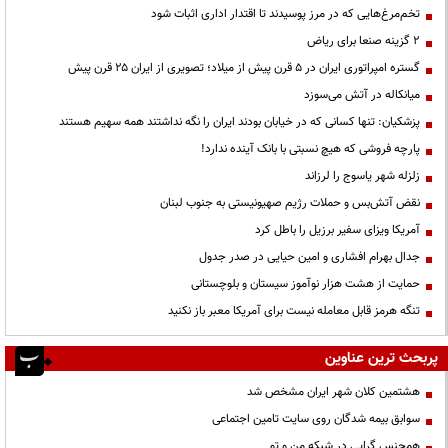
تخم‌مرغ‌هایی که در مرز پوسیدند تا اقتدار اداری اثبات شود
۲ گزینه صنعا برای ریاض
گستره امپراتوری ایران در ۵ قرن پیش از میلاد؛ تصویری از ایران ۲۵ قرن پیش
میانکاله در آتش می‌سوزد
پزشکیان: تنها کسانی که در خیابان بودند ایران را نگه نداشتند همه سهیم هستند
پارچه فروشی که هیچ نسبتی با بانک آینده ندارد!
زلزله شهر یاسوج را لرزاند
نقض آتش‌بس و حملات رژیم صهیونیستی به جنوب لبنان
آمریکا ویزای سفیر برزیل را باطل کرد
جدال بهرام افشاری و امین حیایی در صدر جدول
حمایت از هشت هزار نوآموز سیستان و بلوچستانی
تنگه هرمز قابل معامله نیست برای آمریکا معبر باز نکنید
پربحث ترین عناوین
هشتمین کلان شهر ایران مشخص شد
سوابق بیمه شدگان روی سایت تامین اجتماعی
همجنس گرایی در شبکه من و تو