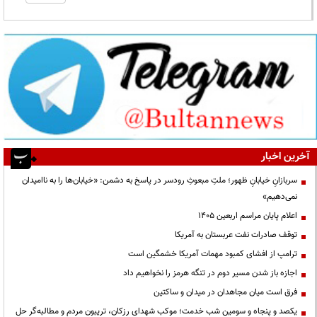
آخرین اخبار
سربازانِ خیابانِ ظهور؛ ملتِ مبعوثِ رودسر در پاسخ به دشمن: «خیابان‌ها را به ناامیدان
نمی‌دهیم»
اعلام پایان مراسم اربعین ۱۴۰۵
توقف صادرات نفت عربستان به آمریکا
ترامپ از افشای کمبود مهمات آمریکا خشمگین است
اجازه باز شدن مسیر دوم در تنگه هرمز را نخواهیم داد
فرق است میان مجاهدان در میدان و ساکتین
یکصد و پنجاه و سومین شب خدمت؛ موکب شهدای رزکان، تریبون مردم و مطالبه‌گر حل