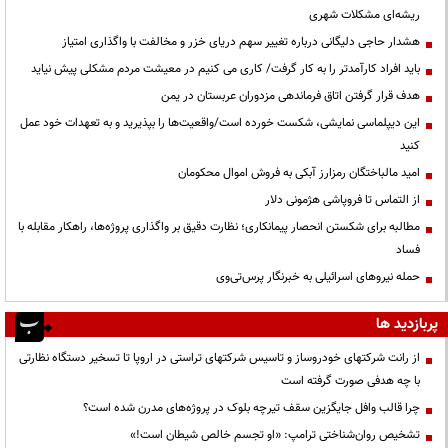
ریشه‌ای مشکلات شهری
هشدار حاجی دلیگانی درباره تغییر سهم دریای خزر و مخالفت با واگذاری امتیاز
باید افراد کارآمدتر را به کار گرفت/ کاری می کنیم در معیشت مردم مشکلی پیش نیاید
هدف قرار گرفتن اتاق‌ فرماندهی مزدوران عربستان در یمن
این دیپلماسی نمایشی، شکست خورده است/واقعیت‌ها را بپذیرید و به تعهدات خود عمل
کنید
امید مالباختگان رمزارز آبکی به فروش اموال محکومان
از التماس تا فروپاشی هژمونی دلار
مطالبه برای شکستن انحصار پیمانکاری؛ نظارت دقیق بر واگذاری پروژه‌ها، راهکار مقابله با
فساد
حمله نیروهای اسرائیلی به خبرنگار پرس‌تی‌وی
پربازدید ها
از رانت‌ شرکتهای خودروساز و تاسیس شرکتهای تراستی در اروپا تا تسخیر دستگاه نظارتی
با چه هدفی صورت گرفته است
چرا قالب وافل جایگزین سقف تیرچه بلوک در پروژه‌های مدرن شده است؟
تشخیص روان‌شناختی ترامپ: «او تجسم خالص شیطان است!»