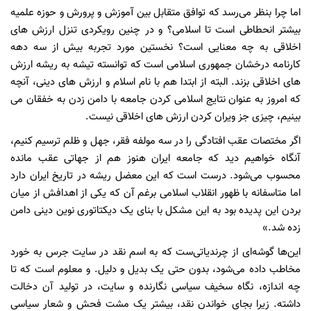
اما چرا بنظر می‌رسد که توافق متقابل بین آموزش و پرورش و حوزه علمیه
بیشتر انحطاطی است تا اسلامی؟ و در چنین رویکردی تنزل ارزش های
اخلاقی به چه معنایی است؟ نخستین مورد تجربه بیش از سه دهه
کارنامه درخشان جمهوری اسلامی است که توانسته تیشه به ریشه ارزش
های اخلاقی بزند. البته از ابتدا هم با نام اسلام و ارزش های دینی، آنچه
که امروز به عنوان نتایج اسلامی کردن جامعه با دامن زدن به خفقان می
بینیم، چیزی جز ویران کردن ارزش های اخلاقی نیست.
اگر مختصات عقب افتادگی را در سه مولفه فقر، جهل و ظلم ترسیم کنیم،
آنگاه خواهیم دید که جامعه ایران هنوز هم از جهاتی عقب مانده
محسوب می‌شود. درست است که این معضل ریشه در تاریخ ایران دارد
اما متاسفانه با ظهور انقلاب اسلامی برغم آن که یکی از اهدافش از میان
بردن این پدیده بود به این مشکل با بنای یک دیکتاتوری نوین دینی دامن
زده شد.»
این‌ها گوشه‌ای از چرندیاتی‌ست که به اسم نقد در سایت جرس به خورد
مخاطب داده می‌شود، بدون حتی یک بدیل و دلیل. و معلوم است که تا
چه اندازه، نگاه سخیف سیاسی نگارنده و سایت، در تولید آن دخالت
داشته. زیرا بجای خواندن نقد، بیشتر یک مشت فحش و شعار سیاسی