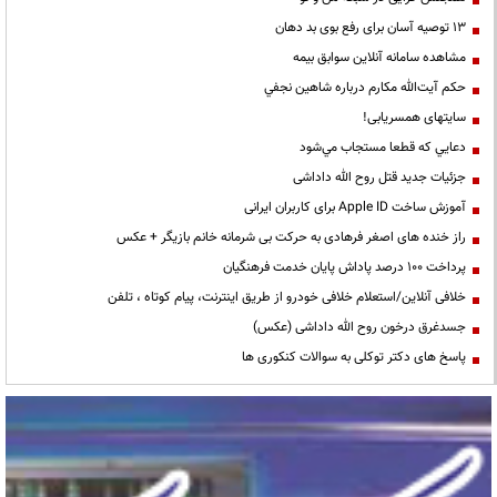
13 توصیه آسان برای رفع بوی بد دهان
مشاهده سامانه آنلاين سوابق بیمه
حكم آيت‌الله مكارم درباره شاهين نجفي
سایتهای همسریابی!
دعايي كه قطعا مستجاب مي‌شود
جزئیات جدید قتل روح الله داداشی
آموزش ساخت Apple ID برای کاربران ایرانی
راز خنده های اصغر فرهادی به حرکت بی شرمانه خانم بازیگر + عکس
پرداخت ۱۰۰ درصد پاداش پایان خدمت فرهنگیان
خلافی آنلاین/استعلام خلافی خودرو از طریق اینترنت، پیام کوتاه ، تلفن
جسدغرق درخون روح الله داداشی (عکس)
پاسخ های دکتر توکلی به سوالات کنکوری ها