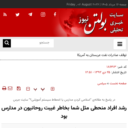
جمعه ۱۶ مرداد ۱۴۰۵
|
Friday , 07 August 2026
از
و
ته
توقف صادرات نفت عربستان به آمریکا
ن
نو
کد خبر:
۱۸۶۴۱۳
تاریخ انتشار:
۲۵ دی ۱۳۹۲ - ۱۲:۵۱
صفحه نخست
»
سیاسی
‍‍‍ پ
پ
در پاسخ به مقاله‌ی "اسلامی کردن مدارس یا انحطاط سیستم آموزشی؟" سایت جرس
رشد افراد منحطی مثل شما بخاطر غیبت روحانیون در مدارس
بود