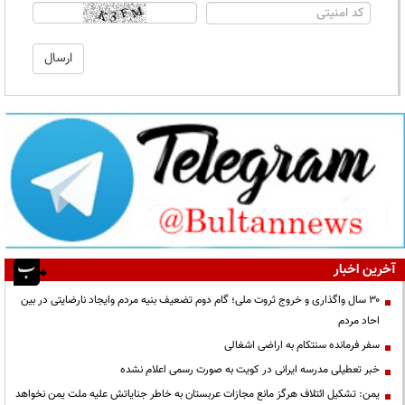
آخرین اخبار
۳۰ سال واگذاری و خروج ثروت ملی؛ گام دوم تضعیف بنیه مردم وایجاد نارضایتی در بین
احاد مردم
سفر فرمانده سنتکام به اراضی اشغالی
خبر تعطیلی مدرسه ایرانی در کویت به صورت رسمی اعلام نشده
یمن: تشکیل ائتلاف هرگز مانع مجازات عربستان به خاطر جنایاتش علیه ملت یمن نخواهد