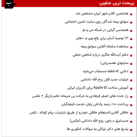
پربحث ترین عناوین
هشتمین کلان شهر ایران مشخص شد
سوابق بیمه شدگان روی سایت تامین اجتماعی
همجنس گرایی در شبکه من و تو
13 توصیه آسان برای رفع بوی بد دهان
مشاهده سامانه آنلاين سوابق بیمه
حكم آيت‌الله مكارم درباره شاهين نجفي
سایتهای همسریابی!
دعايي كه قطعا مستجاب مي‌شود
جزئیات جدید قتل روح الله داداشی
آموزش ساخت Apple ID برای کاربران ایرانی
راز خنده های اصغر فرهادی به حرکت بی شرمانه خانم بازیگر + عکس
پرداخت ۱۰۰ درصد پاداش پایان خدمت فرهنگیان
خلافی آنلاین/استعلام خلافی خودرو از طریق اینترنت، پیام کوتاه ، تلفن
جسدغرق درخون روح الله داداشی (عکس)
پاسخ های دکتر توکلی به سوالات کنکوری ها