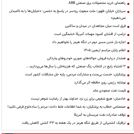
راهنمای خرید محصولات برق صنعتی ABB
سربازانِ خیابانِ ظهور؛ ملتِ مبعوثِ رودسر در پاسخ به دشمن: «خیابان‌ها را به ناامیدان
نمی‌دهیم»
فرق است میان مجاهدان در میدان و ساکتین
ترامپ از افشای کمبود مهمات آمریکا خشمگین است
اجازه باز شدن مسیر دوم در تنگه هرمز را نخواهیم داد
اعلام پایان مراسم اربعین ۱۴۰۵
هشدار درباره فروش حواله‌های صوری خودروهای وارداتی
3 اشتباه رایج در انتخاب رنگ صنعتی که هزینه‌اش را سال‌ها می‌پردازید...
پزشکیان: خدمت بی‌منت و مشارکت مردمی، پایه حل مشکلات کشور است
نوشابه رژیمی روی حافظه اثر می‌گذارد
قیمت نفت صعودی ماند
خادمیان: هیچ شفیعی برای زن نزد خداوند بهتر از رضایت شوهر نیست
صمصامی خطاب به پزشکیان: به شما اطلاعات غلط دادند؛ مردم را ساده‌لوح فرض نکنید!
توقف صادرات نفت عربستان به آمریکا
ترافیک کشتیرانی از طریق تنگه هرمز در یک هفته به ۳۳ کشتی کاهش یافت