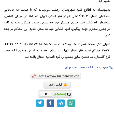
تغییر کرد.
بدینوسیله به اطلاع کلیه شهروندان ارجمند می‌رساند که با عنایت به جابجایی
ساختمان شماره 2 دادگاه‌های تجدیدنظر استان تهران که قبلا در میدان فاطمی،
ساختمان اجرائیات ثبت سابق مستقر بود به نشانی جدید منتقل شده و کلیه
مراجعین محترم جهت پیگیری امور قضایی باید به محل جدید این محاکم مراجعه
نمایند.
شایان ذکر است؛ شعبات شماره 63- 61-60-59-58-57-56-55-50-49-48-46-44-
43-41 محاکم تجدیدنظر استان تهران به نشانی جدید به آدرس میدان ا
ر
ک. جنب
گاخ گلستان. ساختمان سابق پشتیبانی قوه قضاییه انتقال یافته‌اند.
برچسب ها:
دادگاه
،
تجدید نظر
،
تهران
گزارش خطا
پسندیدم
0