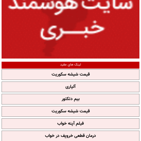
لینک های مفید
قیمت شیشه سکوریت
آلپاری
بیم دتکتور
قیمت شیشه سکوریت
فیلم آپنه خواب
درمان قطعی خروپف در خواب