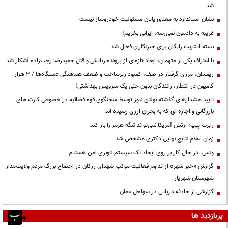
شد
نشان استاندارد به معنای پایان مسئولیت خودروساز نیست
غریبه به دادمون نمی‌رسه؛ ایرانی بخریم!
بسته اینترنت رایگان برای خبرنگاران فعال شد
با اعتراف یکی از متهمان، ابعاد تازه‌ای از پرونده ربایش و قتل حمیدرضا رجب‌زاده آشکار شد
ریمـدان؛ مرزی گرفتار در صف، کمبود زیرساخت و ضعف هماهنگی دستگاه‌ها / ۳ هزار
کامیون در انتظار، رانندگان بدون حتی یک سرویس بهداشتی!
تایید هشدارهای گذشته بولتن نیوز توسط سخنگوی قوه قضائیه در خصوص کارت های
بارزگانی و اجاره ای که به بحران ارزی رسیده اند
رابرت پیپ: ارتش آمریکا نمی‌تواند تنگه هرمز را باز کند
زمان اعلام نتایج نهایی دکتری مشخص شد
ونس: در حال کار بر روی ایجاد یک سیستم ناوبری امن هستیم
گزارش «خبر شهر» از تداوم فعالیت موکب شهدای رزکان در اجتماع بزرگ مردم ولایت‌مدار
شهرستان شهریار
گزارشی از حادثه دریایی در سواحل عمان
پربازدید ها