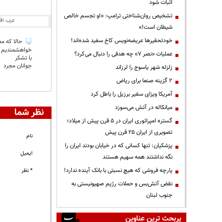
اثبات شود
تشخیص روان‌شناختی ترامپ: «او تجسم خالص
عزب اق
شیطان است!»
خودتحقیرها عریضه‌نویس کاخ سفید شده‌اند!
حالا كه مع
خواهشمنديم به
عملیات «نصر ۷» چه هدفی را دنبال می‌کرد؟
با تشكر
جوانان مجرد
زلزله شهر یاسوج را لرزاند
۲ گزینه صنعا برای ریاض
آمریکا ویزای سفیر برزیل را باطل کرد
میانکاله در آتش می‌سوزد
نظر شما
گستره امپراتوری ایران در ۵ قرن پیش از میلاد؛
تصویری از ایران ۲۵ قرن پیش
نام
پزشکیان: تنها کسانی که در خیابان بودند ایران را
ایمیل
نگه نداشتند همه سهیم هستند
پارچه فروشی که هیچ نسبتی با بانک آینده ندارد!
* نظر
نقض آتش‌بس و حملات رژیم صهیونیستی به
جنوب لبنان
پربحث ترین عناوین