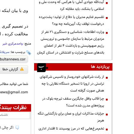
آیت‌الله جوادی آملی: با هرکس که وحدت ملی و
اسلامی را بشکند، باید مقابله کرد
وی با بیان اینکه 
تقسیم غنایم مدیران یا دفاع از تولید؛ پشت‌پرده
درخواست توقف یک آیین‌نامه چه بود؟
در تصمیم گیری پ
وزارت اطلاعات: شناسایی و دستگیری ۲۱ نفر از
مخالفت کرده ، ا
مزدوران مرتبط با سازمان جاسوسی و تروریستی
منبع:
واحدمرکزی خبر
رژیم صهیونیستی و بازداشت ۴ نفر از اعضای
برچسب ها:
سریلانک
باندهای مسلح شرارت و اغتشاش در استان کرمان
پربازدید ها
گزارش خطا
از رانت‌ شرکتهای خودروساز و تاسیس شرکتهای
تراستی در اروپا تا تسخیر دستگاه نظارتی با چه
شما می توانید مطالب 
هدفی صورت گرفته است
nnews@gmail.com
چرا قالب وافل جایگزین سقف تیرچه بلوک در
پروژه‌های مدرن شده است؟
نظرات بینندگ
جزئیات مذاکرات ایران و عمان برای بازگشایی تنگه
ناشنا
هرمز
اگر چائی ا
تخم‌مرغ‌هایی که در مرز پوسیدند تا اقتدار اداری