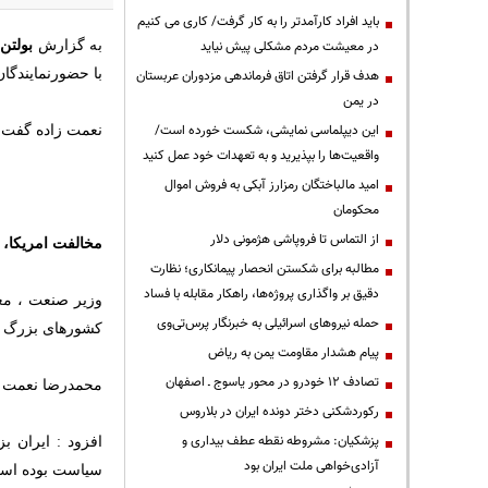
باید افراد کارآمدتر را به کار گرفت/ کاری می کنیم
در معیشت مردم مشکلی پیش نیاید
به گزارش
بولتن 
با حضورنمایندگا
هدف قرار گرفتن اتاق‌ فرماندهی مزدوران عربستان
در یمن
این دیپلماسی نمایشی، شکست خورده است/
نعمت زاده گفت 
واقعیت‌ها را بپذیرید و به تعهدات خود عمل کنید
امید مالباختگان رمزارز آبکی به فروش اموال
محکومان
از التماس تا فروپاشی هژمونی دلار
مخالفت امریکا، 
مطالبه برای شکستن انحصار پیمانکاری؛ نظارت
دقیق بر واگذاری پروژه‌ها، راهکار مقابله با فساد
وزیر صنعت ، معد
حمله نیروهای اسرائیلی به خبرنگار پرس‌تی‌وی
کشورهای بزرگ به
پیام هشدار مقاومت یمن به ریاض
تصادف ۱۲ خودرو در محور یاسوج ـ اصفهان
محمدرضا نعمت زا
رکوردشکنی دختر دونده ایران در بلاروس
پزشکیان: مشروطه نقطه عطف بیداری و
افزود : ایران 
آزادی‌خواهی ملت ایران بود
سیاست بوده است و