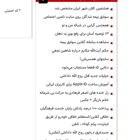
هشتمین کلان شهر ایران مشخص شد
* کد امنیتی
سوابق بیمه شدگان روی سایت تامین اجتماعی
همجنس گرایی در شبکه من و تو
13 توصیه آسان برای رفع بوی بد دهان
مشاهده سامانه آنلاين سوابق بیمه
حكم آيت‌الله مكارم درباره شاهين نجفي
سایتهای همسریابی!
دعايي كه قطعا مستجاب مي‌شود
جزئیات جدید قتل روح الله داداشی
آموزش ساخت Apple ID برای کاربران ایرانی
راز خنده های اصغر فرهادی به حرکت بی شرمانه
خانم بازیگر + عکس
پرداخت ۱۰۰ درصد پاداش پایان خدمت فرهنگیان
خلافی آنلاین/استعلام خلافی خودرو از طریق
اینترنت، پیام کوتاه ، تلفن
جسدغرق درخون روح الله داداشی (عکس)