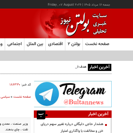
جمعه ۱۶ مرداد ۱۴۰۵
|
Friday , 07 August 2026
صفحه نخست
بولتن ۲
اقتصادی
بین الملل
اجتماعی
ور
آخرین اخبار
هدف قرار گرفتن اتاق‌ فرماندهی مزدوران عربستان در یمن
کد خبر:
۱۸۶۳۳۰
صفحه نخست
»
سیاسی
آخرین اخبار
وزیر صنعت ، معدن و ت
هشدار حاجی دلیگانی درباره تغییر سهم دریای
نفت ، چای بدهند.
خزر و مخالفت با واگذاری امتیاز