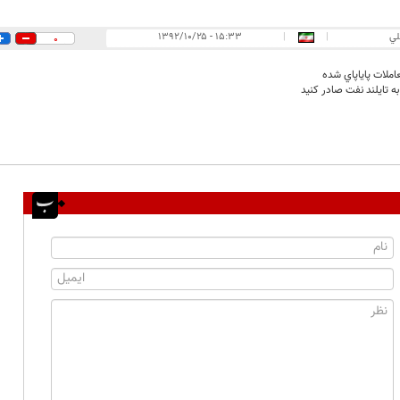
لي
|
|
۱۵:۳۳ - ۱۳۹۲/۱۰/۲۵
0
املات پاياپاي شده
 تايلند نفت صادر كنيد