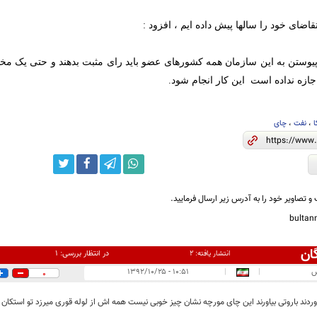
تقاضای خود را سالها پیش داده ایم ، افزود :
یوستن به این سازمان همه کشورهای عضو باید رای مثبت بدهند و حتی یک مخال
جازه نداده است این کار انجام شود.
ا
،
نفت
،
چای
و تصاویر خود را به آدرس زیر ارسال فرمایید.
bulta
ان
در انتظار بررسی:
۱
انتشار یافته:
۲
س
|
|
۱۰:۵۱ - ۱۳۹۲/۱۰/۲۵
0
وردند باروتی بیاورند این چای مورچه نشان چیز خوبی نیست همه اش از لوله قوری میرزد تو استکان !!!