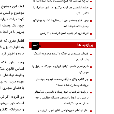
پارچه فروشی که هیچ نسبتی با بانک آینده ندارد!
البته این موضوع 
حشدالشعبی هر گونه درگیری در شهر سامراء را
موضوع واکنش نشان
تکذیب کرد
کرد: دولت درباره
یمن: فرار رو به جلوی عربستان با تشدیدی فراگیر
چون یک وسیله ار
پاسخ داده خواهد شد
ببریم تا در آنجا 
تیراندازی در جنوب شرق فرانسه با ۶ زخمی
اظهار نظری که خی
پربازدید ها
به اظهارات وزیر 
داده و اظهار کرد:
ضربات شدیدی در جنگ ۱۷ روزه محرم به آمریکا
وارد کردیم
شیخ نعیم قاسم: توافق ایران و آمریکا، اسرائیل را
اساس قانون مذکو
مهار کرد
وظیفه نهادهای دی
چرا قالب وافل جایگزین سقف تیرچه بلوک در
عهده دارند، به به
پروژه‌های مدرن شده است؟
با فضای مجازی، ای
از رانت‌ شرکتهای خودروساز و تاسیس شرکتهای
وی افزود: اگر قر
تراستی در اروپا تا تسخیر دستگاه نظارتی با چه
است، دور می‌شود،
هدفی صورت گرفته است
و دبیرخانه کارگ
آغاز اجتماع خون‌خواهی اقای شهید ایران در