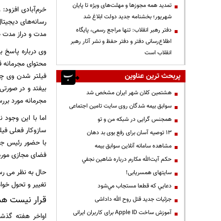
تمدید همه مجوزها و مهلت‌های ویژه تا پایان
خرم‌آبادی افزود:
شهریور؛ بخشنامه جدید دولت ابلاغ شد
رسانه‌های دیجیتا
دفتر رهبر انقلاب: تنها مراجع رسمی، پایگاه
مدت و دراز مدت ضر
اطلاع‌رسانی دفتر و دفتر حفظ و نشر آثار رهبر
وی درباره پاسخ به
انقلاب است
محتوای مجرمانه قر
پربحث ترین عناوین
فیلتر شدن وی چت
بیفتد و در صورتی
هشتمین کلان شهر ایران مشخص شد
مجرمانه مورد بررس
سوابق بیمه شدگان روی سایت تامین اجتماعی
اما با این وجود 
همجنس گرایی در شبکه من و تو
سازوکار فعلی فیل
13 توصیه آسان برای رفع بوی بد دهان
با حضور رئیس جم
مشاهده سامانه آنلاين سوابق بیمه
فضای مجازی مورد
حكم آيت‌الله مكارم درباره شاهين نجفي
حال به نظر می رسد
سایتهای همسریابی!
تغییر و تحول خوا
دعايي كه قطعا مستجاب مي‌شود
قرار نیست هم
جزئیات جدید قتل روح الله داداشی
آموزش ساخت Apple ID برای کاربران ایرانی
اواخر هفته گذشت