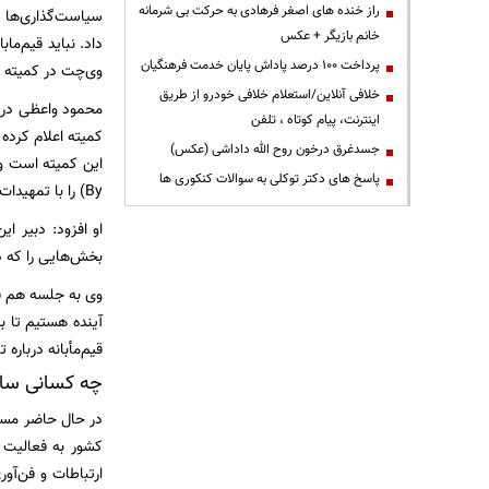
راز خنده های اصغر فرهادی به حرکت بی شرمانه
سیاست‌گذاری‌ها تغ
خانم بازیگر + عکس
داد. نباید قیم‌م
پرداخت ۱۰۰ درصد پاداش پایان خدمت فرهنگیان
وی‌چت در کمیته ف
خلافی آنلاین/استعلام خلافی خودرو از طریق
محمود واعظی در پ
اینترنت، پیام کوتاه ، تلفن
کمیته اعلام کرده
جسدغرق درخون روح الله داداشی (عکس)
پاسخ های دکتر توکلی به سوالات کنکوری ها
By) را با تمهیدات فنی محدود کنیم و سایر بخش‌ها همچون دیگر سرویس‌ها باز باشد.
او افزود: دبیر ا
بخش‌هایی را که د
وی به جلسه هم فک
آینده هستیم تا ب
قیم‌مأبانه درباره
چه کسانی سایت
کشور به فعالیت م
ارتباطات و فن‌آو