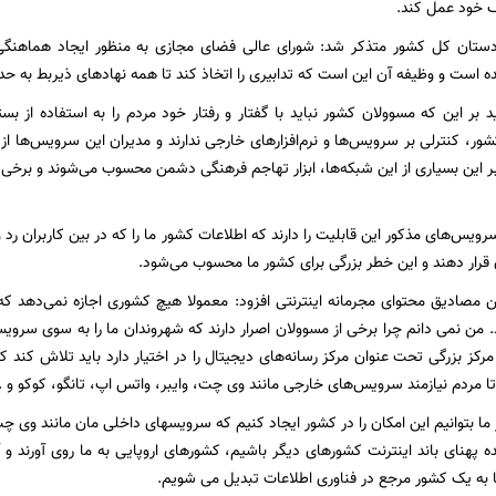
ف خود عمل کند.
ستان کل کشور متذکر شد: شورای عالی فضای مجازی به منظور ایجاد هماهنگی 
است و وظیفه آن این است که تدابیری را اتخاذ کند تا همه نهادهای ذیربط به حدا
د بر این که مسوولان کشور نباید با گفتار و رفتار خود مردم را به استفاده از بس
شور، کنترلی بر سرویس‌ها و نرم‌افزارهای خارجی ندارند و مدیران این سرویس‌ها از
 بر این بسیاری از این شبکه‌ها، ابزار تهاجم فرهنگی دشمن محسوب می‌شوند و برخی
رویس‌های مذکور این قابلیت را دارند که اطلاعات کشور ما را که در بین کاربران ر
ن قرار دهند و این خطر بزرگی برای کشور ما محسوب می‌شود.
ین مصادیق محتوای مجرمانه اینترنتی افزود: معمولا هیچ کشوری اجازه نمی‌دهد که
 من نمی دانم چرا برخی از مسوولان اصرار دارند که شهروندان ما را به سوی سرو
مرکز بزرگی تحت عنوان مرکز رسانه‌های دیجیتال را در اختیار دارد باید تلاش کن
 مردم نیازمند سرویس‌های خارجی مانند وی چت، وایبر، واتس اپ، تانگو، کوکو و ..
ر ما بتوانیم این امکان را در کشور ایجاد کنیم که سرویسهای داخلی مان مانند وی
پهنای باند اینترنت کشورهای دیگر باشیم، کشورهای اروپایی به ما روی آورند و آنه
به یک کشور مرجع در فناوری اطلاعات تبدیل می شویم.