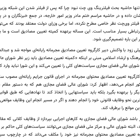
تنها حاشیه بحث فیلترینگ وی چت نبود چرا که پس از فیلتر شدن این شبکه وزیر 
 داده و در حاشیه مراسم ختم مادر وزیر امور خارجه، در جمع خبرنگاران و در 
 فیلتر وی‌چت نظر خاصی مطرح نکرده، اما برخی وزرای دولت معتقد بودند که می‌ت
تباطی بسیار مناسب است. این مساله برعهده کمیته تعیین مصادیق است و ما بای
در این باره تصمیم‌گیری شود.
لی زود با واکنش دبیر کارگروه تعیین مصادیق مجرمانه رایانه‌ای مواجه شد و عبدال
فرهنگ و ارشاد اسلامی مبنی بر اینکه «کمیته تعیین مصادیق باید زیر نظر شورای ع
 شورای عالی فضای مجازی سیاست‌های کلی را تعیین می‌کند و این شورا نباید وارد ک
ر انجام می‌دهد، اظهار کرد: شورای عالی فضای مجازی هم که به دستور مقام
گر را برعهده بگیرد بلکه باید سیاستهایی را اتخاذ کند تا نهادهایی که طبق قوانی
ترین نحو وظایف قانونی خود را انجام دهند و اگر در مسیر انجام این وظایف موانعی و
ن موانع را برطرف کند.
ار باشد شورای عالی فضای مجازی به کارهای اجرایی بپردازد از وظایف کلانی که مق
 البته شورای عالی و مرکز ملی فضای مجازی می‌توانند سیاست‌های کلی حاکم بر ف
روه تعیین مصادیق محتوای مجرمانه نیز خود را مکلف می‌داند که در چارچوب س