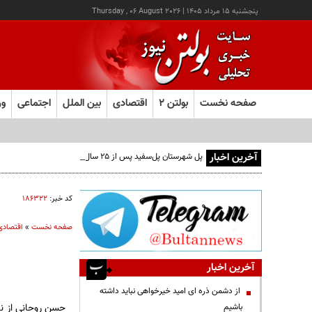
پنجشنبه ۱۵ مرداد ۱۴۰۵
|
Thursday , 06 August 2026
صفحه نخست
بولتن ۲
اقتصادی
بین الملل
اجتماعی
ور
آخرین اخبار
پل شهرستان پل‌سفید پس از ۲۵ سال به مرحله بهره‌برداری رسید
کد خبر:
۱۸۶۳۲۲
صفحه نخست
»
اقتصادی
آخرین اخبار
از دشمن ذره ای امید خیرخواهی نباید داشته
حسن روحانی از نا
باشیم