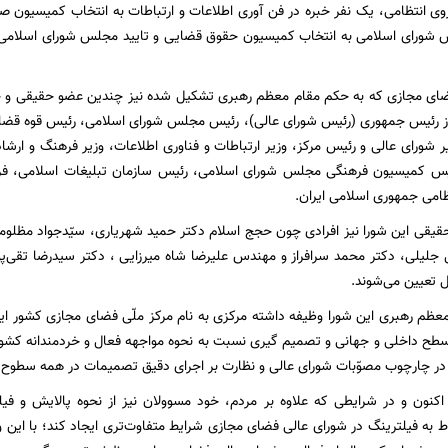
روی انتظامی، یک نفر خبره در فن آوری اطلاعات و ارتباطات به انتخاب کمیسیون
 شورای اسلامی به انتخاب کمیسیون حقوق قضایی و تایید مجلس شورای اسلامی به 
ضای مجازی که به حکم مقام معظم رهبری تشکیل شده نیز چندین عضو حقیقی و ح
د از رئیس جمهوری (رئیس شورای عالی)، رئیس مجلس شورای اسلامی، رئیس قوه قض
یر شورای عالی و رئیس مرکز، وزیر ارتباطات و فناوری اطلاعات، وزیر فرهنگ و ارشا
ئیس کمیسیون فرهنگی مجلس شورای اسلامی، رئیس سازمان تبلیغات اسلامی، فرما
ظامی جمهوری اسلامی ایران.
یقی این شورا نیز افرادی چون حجج اسلام دکتر حمید شهریاری، سیّدجواد مظلوم
جلیلی، دکتر محمد سرافراز و مهندس علیرضا شاه میرزایی ، دکتر سیدرضا تقی‌پو
 تعیین می‌شوند.
معظم رهبری این شورا وظیفه داشته مرکزی به نام مرکز ملّی فضای مجازی کشور ایج
طح داخلی و جهانی و تصمیم گیری نسبت به نحوه مواجهه فعال و خردمندانه کشور
 در چارچوب مصوّبات شورای عالی و نظارت بر اجرای دقیق تصمیمات در همه سطوح ت
اکنون و در شرایطی که علاوه بر مردم، خود مسوولان نیز از نحوه پالایش و فیل
به فیلترینگ در شورای عالی فضای مجازی شرایط متفاوت‌تری ایجاد کند؛ با این و