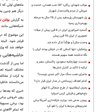
ماه‌های اولی که ا
موکب شهدای رزکان؛ ۱۵۲ شب همدلی، خدمت و
دیگر هم چنین بحث
میزبانی از مردم ولایت‌مدار شهریار
پل شهرستان پل‌سفید پس از ۲۵ سال به مرحله
به گزارش
بولتن ني
بهره‌برداری رسید
شبکه‌هایی مانند 
گستره امپراتوری ایران در ۵ قرن پیش از میلاد؛
این موضوع که در
تصویری از ایران ۲۵ قرن پیش
فیلتر شود. البته
وحدت مکرّراً و مؤکّداً تذکر داده شد
خواهد شد که وزارت
پزشکیان: تنها کسانی که در خیابان بودند ایران را
حاشیه‌هایی ب
نگه نداشتند همه سهیم هستند
نشست چهارجانبه سعودی، پاکستان، مصر و
اما پس از گذشت م
ترکیه با تاکید بر کنترل تنش‌ها
مختلف کمیته تعیی
ماجرای نصب سنگ مزار اکبر عبدی چیست؟
به کرات از مخالف
کدام اهداف زیرساختی در مدار ایران قرار دارد؟
می‌دانستند خاطرن
بحران اینفانتینو؛ از طرح جنجالی تا اتهام
خبری که بعدها با
باج‌خواهی و قربانی کردن اسپانیا
روی خروجی برخی 
رویترز مدعی شد: وزارت خزانه‌داری آمریکا برخی
بود، برخی مسوولا
تحریم‌های مرتبط با ایران را لغو کرد
که تمام IPهای مرتبط با این خبر حذف شوند.