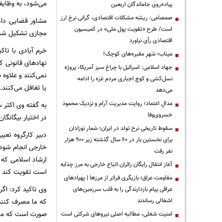
می‌شود، به وظای
پیاده‌روی جاماندگان اربعین
صمصامی: ریشه مشکلات اقتصادی، گرانی نرخ ارز
مشاور قضایی داد
است/ طرح «تقویت پول ملی» در کمیسیون
مجازی تشکیل شده 
اقتصادی رأی نیاورد
خرم آبادی با تاکی
میناب؛ شهرِ مقبره‌های کوچک!
نهادهای قانونی ک
جهاد اسلامی: اسرائیل با چراغ سبز آمریکا، پروژه
نمی‌کنند و علاوه
نسل‌کشی و کوچ اجباری مردم غزه را ادامه
یا تغافل می‌کنند.
می‌دهد
مدالِ اعتماد؛ روایت مدیریت آرام و نزدیک محمود
به گفته وی اکثر س
خسروی‌وفا
در اختیار بیگانگا
سقوط تاریخی نرخ تولد در ایران؛ شمار نوزادان
دبیر کارگروه تعی
برای نخستین بار در ۶۰ سال گذشته زیر ۹۰۰ هزار
خارجی انجام شود.
نفر رفت
ارشاد اسلامی که 
آغاز انتقال رایگان زائران اتباع خارجی به مرز چذابه
است تقویت کند تا
مقاومت عراق؛ بازیگری فراتر از مرزها | پهپادهای
وی تاکید کرد: اگ
عراقی پیام بازدارندگی را به قلب سرزمین‌های
اشغالی رساندند
که ما مصرف کننده 
صورت است که ما 
‌امنیت شغلی، مطالبه اصلی نیروهای شرکتی است