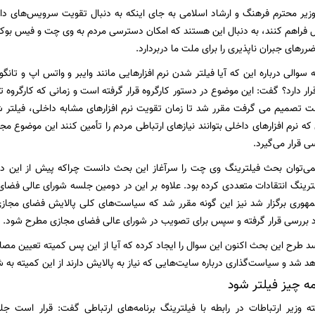
 وزیر محترم فرهنگ و ارشاد اسلامی به جای اینکه به دنبال تقویت سرویس‌های داخل
ل فراهم کنند، به دنبال این هستند که امکان دسترسی مردم به وی چت و فیس بوک 
رهای جبران ناپذیری را برای ملت ما دربردارد.
 سوالی درباره این که آیا فیلتر شدن نرم افزارهایی مانند وایبر و واتس اپ و تانگو
ار دارد؟ گفت: این موضوع در دستور کارگروه قرار گرفته است و زمانی که کارگروه ت
 تصمیم می گرفت مقرر شد تا زمان تقویت نرم افزارهای مشابه داخلی، فیلتر شد
 که نرم افزارهای داخلی بتوانند نیازهای ارتباطی مردم را تأمین کنند این موضوع 
ی قرار می‌گیرد.
نمی‌توان بحث فیلترینگ وی چت را سرآغاز این بحث دانست چراکه پیش از این دب
ترینگ انتقادات متعددی کرده بود. علاوه بر این در دومین جلسه شورای عالی فضا
هوری برگزار شد نیز این گونه مقرر شد که سیاست‌های کلی پالایش فضای مجاز
 بررسی قرار گرفته و سپس برای تصویب در شورای عالی فضای مجازی مطرح شود.
 طرح این بحث اکنون این سوال را ایجاد کرده که آیا از این پس کمیته تعیین مصادی
هد شد و سیاست‌گذاری درباره سایت‌هایی که نیاز به پالایش دارند از این کمیته ب
ه چیز فیلتر شود
ه وزیر ارتباطات در رابطه با فیلترینگ برنامه‌های ارتباطی گفت: قرار است 