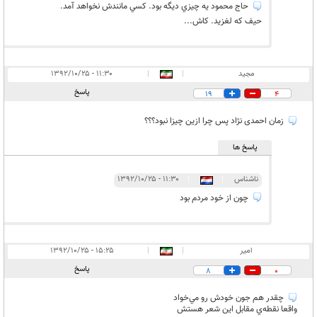
حاج محمود يه چيزي ديگه بود. کسي مانندش نخواهد آمد.
حيف که لغزيد. کاش...
مجید
|
|
۱۱:۳۰ - ۱۳۹۲/۱۰/۲۵
پاسخ
19
4
زمان احمدی نژاد پس چرا ازین چیزا نبود؟؟؟
پاسخ ها
ناشناس
|
|
۱۱:۳۰ - ۱۳۹۲/۱۰/۲۵
چون از خود مردم بود
امير
|
|
۱۵:۲۵ - ۱۳۹۲/۱۰/۲۵
پاسخ
8
0
چقدر هم جون خودش رو مي‌خواد
واقعا نقطه‌ي مقابل اين شعر هستش