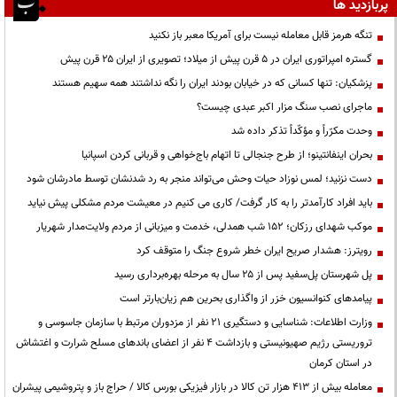
پربازدید ها
تنگه هرمز قابل معامله نیست برای آمریکا معبر باز نکنید
گستره امپراتوری ایران در ۵ قرن پیش از میلاد؛ تصویری از ایران ۲۵ قرن پیش
پزشکیان: تنها کسانی که در خیابان بودند ایران را نگه نداشتند همه سهیم هستند
ماجرای نصب سنگ مزار اکبر عبدی چیست؟
وحدت مکرّراً و مؤکّداً تذکر داده شد
بحران اینفانتینو؛ از طرح جنجالی تا اتهام باج‌خواهی و قربانی کردن اسپانیا
دست نزنید؛ لمس نوزاد حیات وحش می‌تواند منجر به رد شدنشان توسط مادرشان شود
باید افراد کارآمدتر را به کار گرفت/ کاری می کنیم در معیشت مردم مشکلی پیش نیاید
موکب شهدای رزکان؛ ۱۵۲ شب همدلی، خدمت و میزبانی از مردم ولایت‌مدار شهریار
رویترز: هشدار صریح ایران خطر شروع جنگ را متوقف کرد
پل شهرستان پل‌سفید پس از ۲۵ سال به مرحله بهره‌برداری رسید
پیامدهای کنوانسیون خزر از واگذاری بحرین هم زیان‌بارتر است
وزارت اطلاعات: شناسایی و دستگیری ۲۱ نفر از مزدوران مرتبط با سازمان جاسوسی و
تروریستی رژیم صهیونیستی و بازداشت ۴ نفر از اعضای باندهای مسلح شرارت و اغتشاش
در استان کرمان
معامله بیش از ۴۱۳ هزار تن کالا در بازار فیزیکی بورس کالا / حراج باز و پتروشیمی پیشران