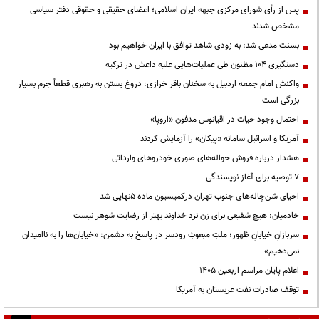
پس از رأی شورای مرکزی جبهه ایران اسلامی؛ اعضای حقیقی و حقوقی دفتر سیاسی
مشخص شدند
بسنت مدعی شد: به زودی شاهد توافق با ایران خواهیم بود
دستگیری ۱۰۴ مظنون طی عملیات‌هایی علیه داعش در ترکیه
واکنش امام جمعه اردبیل به سخنان باقر خرازی: دروغ بستن به رهبری قطعاً جرم بسیار
بزرگی است
احتمال وجود حیات در اقیانوس مدفون «اروپا»
آمریکا و اسرائیل سامانه «پیکان» را آزمایش کردند
هشدار درباره فروش حواله‌های صوری خودروهای وارداتی
۷ توصیه برای آغاز نویسندگی
احیای شن‌چاله‌های جنوب تهران درکمیسیون ماده ۵نهایی شد
خادمیان: هیچ شفیعی برای زن نزد خداوند بهتر از رضایت شوهر نیست
سربازانِ خیابانِ ظهور؛ ملتِ مبعوثِ رودسر در پاسخ به دشمن: «خیابان‌ها را به ناامیدان
نمی‌دهیم»
اعلام پایان مراسم اربعین ۱۴۰۵
توقف صادرات نفت عربستان به آمریکا