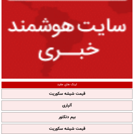
لینک های مفید
قیمت شیشه سکوریت
آلپاری
بیم دتکتور
قیمت شیشه سکوریت