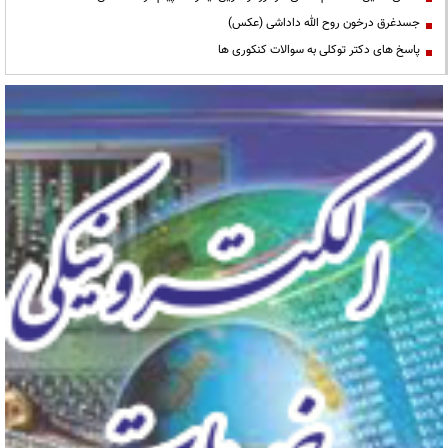
جسدغرق درخون روح الله داداشی (عکس)
پاسخ های دکتر توکلی به سوالات کنکوری ها