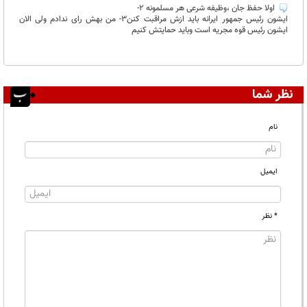
اولا حفظ جان ،وظیفه شرعی هر مسلمونه 2-
ایشون رئیس جمهور ایرانه باید ازش مراقبت کنن3- من بهش رای ندادم ولی الان
ایشون رئیس قوه مجریه است وباید حمایتش کنیم
نظر شما
نام
ایمیل
* نظر