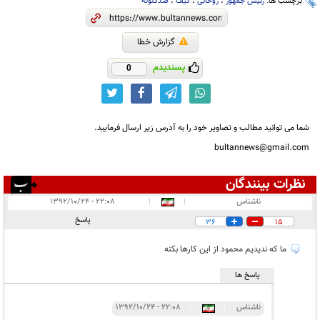
برچسب ها:
رئیس جمهور
،
روحانی
،
کیف
،
ضدگلوله
گزارش خطا
پسندیدم
0
شما می توانید مطالب و تصاویر خود را به آدرس زیر ارسال فرمایید.
bultannews@gmail.com
نظرات بینندگان
انتشار یافته:
۱۱
ناشناس
|
|
۲۲:۰۸ - ۱۳۹۲/۱۰/۲۴
در انتظار بررسی:
۱
پاسخ
36
15
غیر قابل انتشار:
۱۴
ما که ندیدیم محمود از این کارها بکنه
پاسخ ها
ناشناس
|
|
۲۲:۰۸ - ۱۳۹۲/۱۰/۲۴