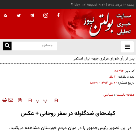
جمعه ۱۶ مرداد ۱۴۰۵
|
Friday , 07 August 2026
از
و
ته
پس از رأی شورای مرکزی جبهه ایران اسلامی؛ اعضای حقیقی و حقوقی دفتر سیاسی مشخص
ن
شدند
نو
کد خبر:
۱۸۶۳۱۶
تعداد نظرات:
۱۱ نظر
تاریخ انتشار:
۲۴ دی ۱۳۹۲ - ۱۸:۴۹
صفحه نخست
»
سیاسی
‍‍‍ پ
پ
کیف‌های ضدگلوله در سفر روحانی + عکس
در این تصویر رئیس‌جمهور را در میان مردم خوزستان مشاهده می‌کنید.