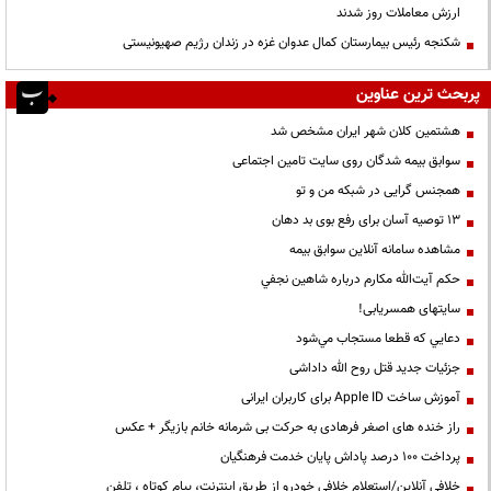
ارزش معاملات روز شدند
شکنجه رئیس بیمارستان کمال عدوان غزه در زندان رژیم صهیونیستی
پربحث ترین عناوین
هشتمین کلان شهر ایران مشخص شد
سوابق بیمه شدگان روی سایت تامین اجتماعی
همجنس گرایی در شبکه من و تو
13 توصیه آسان برای رفع بوی بد دهان
مشاهده سامانه آنلاين سوابق بیمه
حكم آيت‌الله مكارم درباره شاهين نجفي
سایتهای همسریابی!
دعايي كه قطعا مستجاب مي‌شود
جزئیات جدید قتل روح الله داداشی
آموزش ساخت Apple ID برای کاربران ایرانی
راز خنده های اصغر فرهادی به حرکت بی شرمانه خانم بازیگر + عکس
پرداخت ۱۰۰ درصد پاداش پایان خدمت فرهنگیان
خلافی آنلاین/استعلام خلافی خودرو از طریق اینترنت، پیام کوتاه ، تلفن