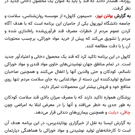
روزانه، هشدار دادند که قند را باید به عنوان یک محصول دخانی جدید در
نظر گرفت.
به گزارش
بولتن نیوز
،
«سیمون کاپول» از موسسه روان‌شناسی، سلامت و
جامعه دانشگاه لیورپول یکی از حامیان این برنامه است که با هدف آگاه
کردن عموم مردم از خطرات مصرف قند فرآوری‌شده راه‌اندازی شده و
مردم را تشویق می‌کند که پیش از خرید مواد خوراکی، برچسب محتویات
آن را با دقت مطالعه کنند.
کاپول در این برنامه تاکید کرد که قند یک محصول دخانی و اعتیادآور جدید
است. در تمام مناطق جهان نوشیدنی‌های حاوی مواد قندی و مواد خوراکی
ناسالم، کودکان و حتی والدین آنها را اغفال می‌کنند و همچنین صاحبان
صنایع تولیدکننده این دسته از موادغذایی به جای سلامت مردم تنها روی
منافع خود و فروش بیشتر این محصولات تمرکز دارند.
پزشکان همواره تاکید دارند که با مصرف میزان بالای قند سلامت کودکان
به طور جدی به خطر می‌افتد و آنها را در معرض ابتلا به امراضی چون
چاقی
،
دیابت
و همچنین بیماری‌های دندانی قرار می‌دهد.
به گزارش ایسنا به نقل از خبرگزاری یونایتدپرس، در این برنامه هدف آن
است تا کارخانه‌های تولید نوشیدنی و مواد خوراکی با هماهنگی دپارتمان