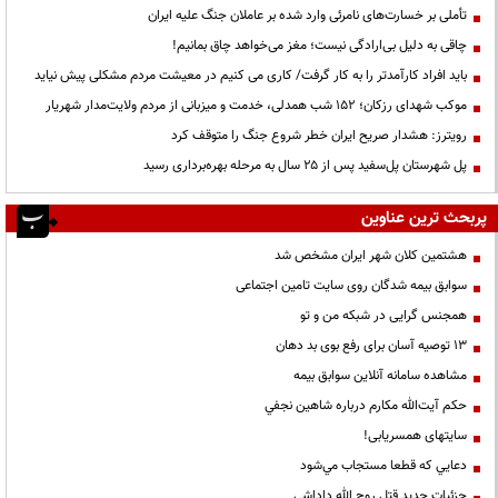
تأملی بر خسارت‌های نامرئی وارد شده بر عاملان جنگ علیه ایران
چاقی به دلیل بی‌ارادگی نیست؛ مغز می‌خواهد چاق بمانیم!
باید افراد کارآمدتر را به کار گرفت/ کاری می کنیم در معیشت مردم مشکلی پیش نیاید
موکب شهدای رزکان؛ ۱۵۲ شب همدلی، خدمت و میزبانی از مردم ولایت‌مدار شهریار
رویترز: هشدار صریح ایران خطر شروع جنگ را متوقف کرد
پل شهرستان پل‌سفید پس از ۲۵ سال به مرحله بهره‌برداری رسید
پربحث ترین عناوین
هشتمین کلان شهر ایران مشخص شد
سوابق بیمه شدگان روی سایت تامین اجتماعی
همجنس گرایی در شبکه من و تو
13 توصیه آسان برای رفع بوی بد دهان
مشاهده سامانه آنلاين سوابق بیمه
حكم آيت‌الله مكارم درباره شاهين نجفي
سایتهای همسریابی!
دعايي كه قطعا مستجاب مي‌شود
جزئیات جدید قتل روح الله داداشی