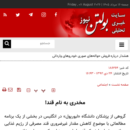
جمعه ۱۶ مرداد ۱۴۰۵
|
Friday , 07 August 2026
از
و
ته
هشدار درباره فروش حواله‌های صوری خودروهای وارداتی
ن
نو
کد خبر:
۱۸۶۲۶۴
تاریخ انتشار:
۲۴ دی ۱۳۹۲ - ۱۶:۴۳
صفحه نخست
»
اجتماعی
‍‍‍ پ
پ
مخدری به نام قند!
گروهی از پزشکان دانشگاه «لیورپول» در انگلیس در بخشی از یک برنامه
مطالعاتی با موضوع کاهش مقدار غیرضروری قند مصرفی از رژیم غذایی