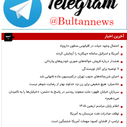
آخرین اخبار
احتمال وجود حیات در اقیانوس مدفون «اروپا»
آمریکا و اسرائیل سامانه «پیکان» را آزمایش کردند
هشدار درباره فروش حواله‌های صوری خودروهای وارداتی
۷ توصیه برای آغاز نویسندگی
احیای شن‌چاله‌های جنوب تهران درکمیسیون ماده ۵نهایی شد
خادمیان: هیچ شفیعی برای زن نزد خداوند بهتر از رضایت شوهر نیست
سربازانِ خیابانِ ظهور؛ ملتِ مبعوثِ رودسر در پاسخ به دشمن: «خیابان‌ها را به ناامیدان
نمی‌دهیم»
اعلام پایان مراسم اربعین ۱۴۰۵
توقف صادرات نفت عربستان به آمریکا
ترامپ از افشای کمبود مهمات آمریکا خشمگین است