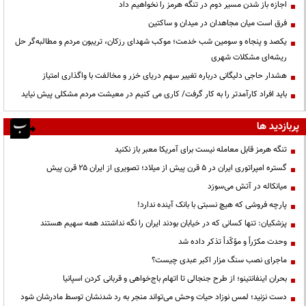
اجازه باز شدن مسیر دوم در تنگه هرمز را نخواهیم داد
فرق است میان مجاهدان در میدان و ساکتین
یکصد و پنجاه و سومین شب خدمت؛ موکب شهدای رزکان، تریبون مردم و مطالبه‌گر حل
ریشه‌ای مشکلات شهری
هشدار حاجی دلیگانی درباره تغییر سهم دریای خزر و مخالفت با واگذاری امتیاز
باید افراد کارآمدتر را به کار گرفت/ کاری می کنیم در معیشت مردم مشکلی پیش نیاید
پربازدید ها
تنگه هرمز قابل معامله نیست برای آمریکا معبر باز نکنید
گستره امپراتوری ایران در ۵ قرن پیش از میلاد؛ تصویری از ایران ۲۵ قرن پیش
میانکاله در آتش می‌سوزد
پارچه فروشی که هیچ نسبتی با بانک آینده ندارد!
پزشکیان: تنها کسانی که در خیابان بودند ایران را نگه نداشتند همه سهیم هستند
وحدت مکرّراً و مؤکّداً تذکر داده شد
ماجرای نصب سنگ مزار اکبر عبدی چیست؟
بحران اینفانتینو؛ از طرح جنجالی تا اتهام باج‌خواهی و قربانی کردن اسپانیا
دست نزنید؛ لمس نوزاد حیات وحش می‌تواند منجر به رد شدنشان توسط مادرشان شود