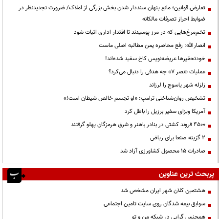
تعارض قوانین؛ مانع پنهان سنددار شدن بخش بزرگی از املاک/ ضرورت تجدیدنظر در
ضوابط احراز تصرفات مالکانه
تخم‌مرغ‌هایی که در مرز پوسیدند تا اقتدار اداری اثبات شود
انصارالله: رفع محاصره یمن مطالبه اصلی ماست
خودتحقیرها عریضه‌نویس کاخ سفید شده‌اند!
عملیات «نصر ۷» چه هدفی را دنبال می‌کرد؟
زلزله شهر یاسوج را لرزاند
تشخیص روان‌شناختی ترامپ: «او تجسم خالص شیطان است!»
آمریکا ویزای سفیر برزیل را باطل کرد
۴۵۰۰ فروند کشتی در بنادر باهنر و شرق هرمزگان پهلو گرفتند
۲ گزینه صنعا برای ریاض
صادرات ۱۵ محصول کشاورزی آزاد شد
پربحث ترین عناوین
هشتمین کلان شهر ایران مشخص شد
سوابق بیمه شدگان روی سایت تامین اجتماعی
همجنس گرایی در شبکه من و تو