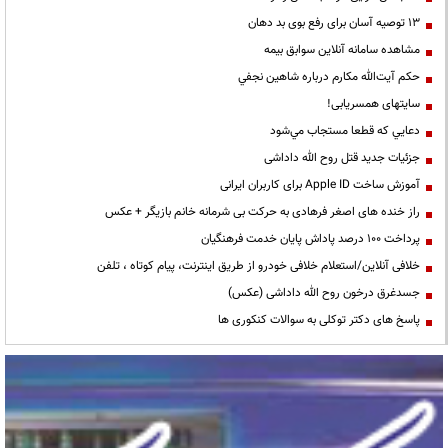
13 توصیه آسان برای رفع بوی بد دهان
مشاهده سامانه آنلاين سوابق بیمه
حكم آيت‌الله مكارم درباره شاهين نجفي
سایتهای همسریابی!
دعايي كه قطعا مستجاب مي‌شود
جزئیات جدید قتل روح الله داداشی
آموزش ساخت Apple ID برای کاربران ایرانی
راز خنده های اصغر فرهادی به حرکت بی شرمانه خانم بازیگر + عکس
پرداخت ۱۰۰ درصد پاداش پایان خدمت فرهنگیان
خلافی آنلاین/استعلام خلافی خودرو از طریق اینترنت، پیام کوتاه ، تلفن
جسدغرق درخون روح الله داداشی (عکس)
پاسخ های دکتر توکلی به سوالات کنکوری ها