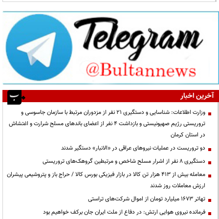
آخرین اخبار
وزارت اطلاعات: شناسایی و دستگیری ۲۱ نفر از مزدوران مرتبط با سازمان جاسوسی و
تروریستی رژیم صهیونیستی و بازداشت ۴ نفر از اعضای باندهای مسلح شرارت و اغتشاش
در استان کرمان
دو تروریست در عملیات نیروهای عراقی در «الانبار» دستگیر شدند
دستگیری ۸ نفر از اشرار مسلح شاخص و مرتبطین گروهک‌های تروریستی
معامله بیش از ۴۱۳ هزار تن کالا در بازار فیزیکی بورس کالا / حراج باز و پتروشیمی پیشران
ارزش معاملات روز شدند
تهاتر ۱۶۷۳ میلیارد تومان از اموال شرکت‌های تراستی
فرمانده نیروی هوایی ارتش: در دفاع از ملت ایران جان برکف خواهیم بود