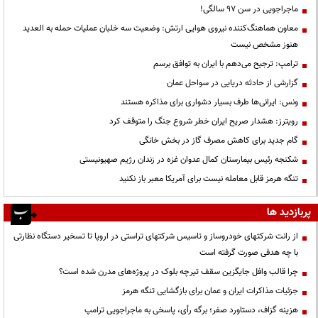
ماجراجویی در سن ۹۷ سالگی!
معاون هماهنگ‌کننده نیروی هوایی ارتش: وضعیت سه خلبان عملیات حمله به العدید
هنوز مشخص نیست
ترامپ: ترجیح می‌دهم با ایران به توافق برسم
گزارشی از حادثه دریایی در سواحل عمان
ونس: ایرانی‌ها طرف بسیار دشواری برای مذاکره هستند
رویترز: هشدار صریح ایران خطر شروع جنگ را متوقف کرد
گام جدید برای کاهش مصرف گاز در بخش خانگی
شکنجه رئیس بیمارستان کمال عدوان غزه در زندان رژیم صهیونیستی
تنگه هرمز قابل معامله نیست برای آمریکا معبر باز نکنید
پربازدید ها
از رانت‌ شرکتهای خودروساز و تاسیس شرکتهای تراستی در اروپا تا تسخیر دستگاه نظارتی
با چه هدفی صورت گرفته است
چرا قالب وافل جایگزین سقف تیرچه بلوک در پروژه‌های مدرن شده است؟
جزئیات مذاکرات ایران و عمان برای بازگشایی تنگه هرمز
هزینه گزاف، دستاورد صفر؛ برگه رأی، پاسخی به ماجراجویی ترامپ