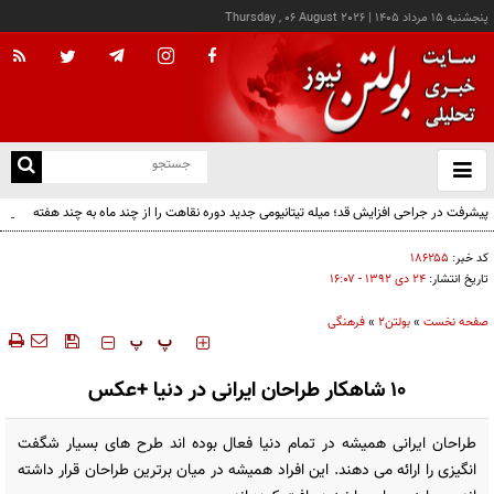
پنجشنبه ۱۵ مرداد ۱۴۰۵
|
Thursday , 06 August 2026
از
و
ته
پیشرفت در جراحی افزایش قد؛ میله تیتانیومی جدید دوره نقاهت را از چند ماه به چند هفته
ن
کاهش می‌دهد
نو
کد خبر:
۱۸۶۲۵۵
تاریخ انتشار:
۲۴ دی ۱۳۹۲ - ۱۶:۰۷
صفحه نخست
»
بولتن2
»
فرهنگی
‍‍‍ پ
پ
10 شاهکار طراحان ایرانی در دنیا +عکس
طراحان ایرانی همیشه در تمام دنیا فعال بوده اند طرح های بسیار شگفت
انگیزی را ارائه می دهند. این افراد همیشه در میان برترین طراحان قرار داشته