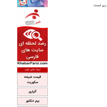
 زير است:
لینک های مفید
قیمت شیشه
سکوریت
آلپاری
بیم دتکتور