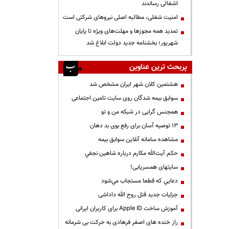
اشغالی رساندند
‌امنیت شغلی، مطالبه اصلی نیروهای شرکتی است
تمدید همه مجوزها و مهلت‌های ویژه تا پایان
شهریور؛ بخشنامه جدید دولت ابلاغ شد
پربحث ترین عناوین
هشتمین کلان شهر ایران مشخص شد
سوابق بیمه شدگان روی سایت تامین اجتماعی
همجنس گرایی در شبکه من و تو
13 توصیه آسان برای رفع بوی بد دهان
مشاهده سامانه آنلاين سوابق بیمه
حكم آيت‌الله مكارم درباره شاهين نجفي
سایتهای همسریابی!
دعايي كه قطعا مستجاب مي‌شود
جزئیات جدید قتل روح الله داداشی
آموزش ساخت Apple ID برای کاربران ایرانی
راز خنده های اصغر فرهادی به حرکت بی شرمانه