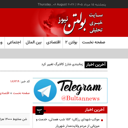
پنجشنبه ۱۵ مرداد ۱۴۰۵
|
Thursday , 06 August 2026
صفحه نخست
بولتن ۲
اقتصادی
بین الملل
اجتماعی
ور
آخرین اخبار
زمانبندی شارژ کالابرگ تغییر کرد
کد خبر:
۱۸۶۲۱۹
صفحه نخست
»
اقتصادی
آخرین اخبار
شن مخلوط 14000 هزار تومان و گچ ساوه طلايي 40 كيلويي 2500 تومان قيمت دارد.
موکب شهدای رزکان؛ ۱۵۲ شب همدلی، خدمت و
میزبانی از مردم ولایت‌مدار شهریار