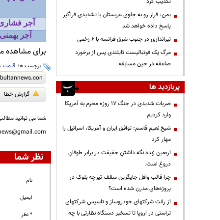
تکذیب کرد
یمن: فرار رو به جلوی عربستان با تشدیدی فراگیر
آجر فشاری 
پاسخ داده خواهد شد
آجر بهمنی
تیراندازی در جنوب شرق فرانسه با ۶ زخمی
برای مشاهده مطا
مرگ یک فوتبالیست تایلندی پس از برخورد
صاعقه در حین مسابقه
برچسب ها:
قیمت
،
پربازدید ها
گزارش خطا
ضربات شدیدی در جنگ ۱۷ روزه محرم به آمریکا
وارد کردیم
شما می توانید مطالب 
شیخ نعیم قاسم: توافق ایران و آمریکا، اسرائیل را
nnews@gmail.com
مهار کرد
اربعین زنده نگه داشتنِ حقیقت در برابر طوفانِ
نظر شما
دروغ است.
چرا قالب وافل جایگزین سقف تیرچه بلوک در
نام
پروژه‌های مدرن شده است؟
ایمیل
از رانت‌ شرکتهای خودروساز و تاسیس شرکتهای
تراستی در اروپا تا تسخیر دستگاه نظارتی با چه
* نظر