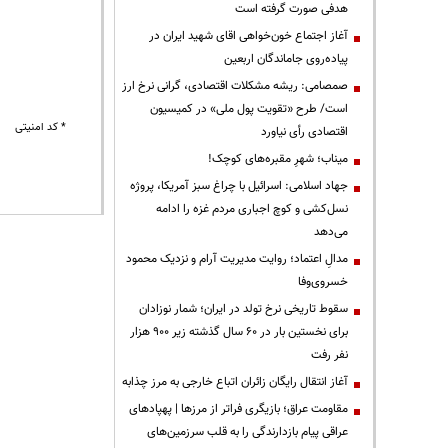
هدفی صورت گرفته است
آغاز اجتماع خون‌خواهی اقای شهید ایران در
پیاده‌روی جاماندگان اربعین
صمصامی: ریشه مشکلات اقتصادی، گرانی نرخ ارز
است/ طرح «تقویت پول ملی» در کمیسیون
* کد امنیتی
اقتصادی رأی نیاورد
میناب؛ شهرِ مقبره‌های کوچک!
جهاد اسلامی: اسرائیل با چراغ سبز آمریکا، پروژه
نسل‌کشی و کوچ اجباری مردم غزه را ادامه
می‌دهد
مدالِ اعتماد؛ روایت مدیریت آرام و نزدیک محمود
خسروی‌وفا
سقوط تاریخی نرخ تولد در ایران؛ شمار نوزادان
برای نخستین بار در ۶۰ سال گذشته زیر ۹۰۰ هزار
نفر رفت
آغاز انتقال رایگان زائران اتباع خارجی به مرز چذابه
مقاومت عراق؛ بازیگری فراتر از مرزها | پهپادهای
عراقی پیام بازدارندگی را به قلب سرزمین‌های