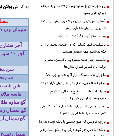
پل شهرستان پل‌سفید پس از ۲۵ سال به مرحله
به گزارش
بولتن نی
بهره‌برداری رسید
گستره امپراتوری ایران در ۵ قرن پیش از میلاد؛
مصال
تصویری از ایران ۲۵ قرن پیش
سیمان تیپ
۱
وحدت مکرّراً و مؤکّداً تذکر داده شد
پزشکیان: تنها کسانی که در خیابان بودند ایران را
آجر فشاری 
نگه نداشتند همه سهیم هستند
آجر
۱۰
سوراخ
نشست چهارجانبه سعودی، پاکستان، مصر و
ترکیه با تاکید بر کنترل تنش‌ها
شن مخل
ماجرای نصب سنگ مزار اکبر عبدی چیست؟
شن نخو
کدام اهداف زیرساختی در مدار ایران قرار دارد؟
شن شسته 
بحران اینفانتینو؛ از طرح جنجالی تا اتهام
ماسه ملاتی 
باج‌خواهی و قربانی کردن اسپانیا
گچ ساوه طلا
رویترز مدعی شد: وزارت خزانه‌داری آمریکا برخی
گچ سمنان زم
تحریم‌های مرتبط با ایران را لغو کرد
گچ سمنان آری
پارچه فروشی که هیچ نسبتی با بانک آینده ندارد!
حشدالشعبی هر گونه درگیری در شهر سامراء را
سیمان تیپ
۲
ت