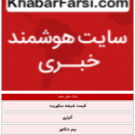
لینک های مفید
قیمت شیشه سکوریت
آلپاری
بیم دتکتور