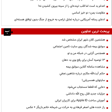
اعدام بد است اما قلب تپنده‌ای را از سینه بیرون کشیدن نه!
مقاومت یمن؛ دو خیز اساسی
ادعای رسانه آمریکایی درباره تمایل ترامپ به خروج از جنگ بدون توافق هسته‌ای
پربحث ترین عناوین
هشتمین کلان شهر ایران مشخص شد
سوابق بیمه شدگان روی سایت تامین اجتماعی
همجنس گرایی در شبکه من و تو
13 توصیه آسان برای رفع بوی بد دهان
مشاهده سامانه آنلاين سوابق بیمه
حكم آيت‌الله مكارم درباره شاهين نجفي
سایتهای همسریابی!
دعايي كه قطعا مستجاب مي‌شود
جزئیات جدید قتل روح الله داداشی
آموزش ساخت Apple ID برای کاربران ایرانی
راز خنده های اصغر فرهادی به حرکت بی شرمانه خانم بازیگر + عکس