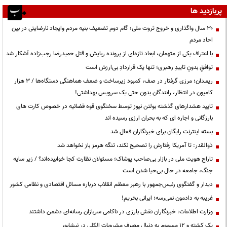
پربازدید ها
۳۰ سال واگذاری و خروج ثروت ملی؛ گام دوم تضعیف بنیه مردم وایجاد نارضایتی در بین
احاد مردم
با اعتراف یکی از متهمان، ابعاد تازه‌ای از پرونده ربایش و قتل حمیدرضا رجب‌زاده آشکار شد
توافقِ بدونِ تاییدِ رهبری؛ تنها یک قراردادِ بی‌ارزش است
ریمـدان؛ مرزی گرفتار در صف، کمبود زیرساخت و ضعف هماهنگی دستگاه‌ها / ۳ هزار
کامیون در انتظار، رانندگان بدون حتی یک سرویس بهداشتی!
تایید هشدارهای گذشته بولتن نیوز توسط سخنگوی قوه قضائیه در خصوص کارت های
بارزگانی و اجاره ای که به بحران ارزی رسیده اند
بسته اینترنت رایگان برای خبرنگاران فعال شد
ذوالقدر: تا آمریکا رفتارش را تصحیح نکند، تنگه هرمز باز نخواهد شد
تاراج هویت ملی در بازار بی‌صاحب پوشاک؛ مسئولان نظارت کجا خوابیده‌اند؟ / زیر سایه
جنگ، جامعه در حال بی‌حیا شدن است
دیدار و گفتگوی رئیس‌جمهور با رهبر معظم انقلاب درباره مسائل اقتصادی و نظامی کشور
غریبه به دادمون نمی‌رسه؛ ایرانی بخریم!
وزارت اطلاعات: خبرنگاران نقش بارزی در ناکامی سربازان رسانه‌ای دشمن داشتند
یک کشته و ۱۲ مسموم به دنبال مصرف مشروبات الکلی در نیشابور