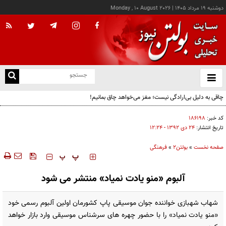
دوشنبه ۱۹ مرداد ۱۴۰۵
|
Monday , 10 August 2026
از
و
ته
چاقی به دلیل بی‌ارادگی نیست؛ مغز می‌خواهد چاق بمانیم!
ن
نو
کد خبر:
۱۸۶۱۹۸
تاریخ انتشار:
۲۴ دی ۱۳۹۲ - ۱۲:۲۴
صفحه نخست
»
بولتن2
»
فرهنگی
‍‍‍ پ
پ
آلبوم «منو یادت نمیاد» منتشر می شود
شهاب شهبازی خواننده جوان موسیقی پاپ کشورمان اولین آلبوم رسمی خود
«منو یادت نمیاد» را با حضور چهره های سرشناس موسیقی وارد بازار خواهد