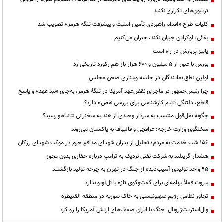
تریبون‌های تکراری نکنید
کلیات طرح «اقدام راهبردی تأمین امنیت و پیشرفت تنگه هرمز» تصویب شد
بقائی: اوکراین جبران نکند، جبران می‌کنیم
پاییز پربارش در راه است
بورس با عبور از ۵ میلیون و ۶۰۰ هزار باز هم رکورد تاریخی زد
اولین نطق نمایندگان در جلسه وبیناری صحن مجلس
چرا رئیس‌جمهور در ماجرای نقض‌عهد آمریکا در تنگهٔ هرمز، به‌جای «نبذ عهد» و پاسخ
قاطع، دلتنگیِ «تیم کارشناسی برای بررسی نقض» دارد؟
چگونه نقل‌قول منتسب به سردار وحیدی از هند به سخنرانی نتانیاهو رسید؟
سخنگوی وزارت خارجه: عراقچی و قالیباف به پاکستان می‌روند
۱۵۶ شب خدمت به مردم؛ تجلیل از پدران شهدای مدافع حرم در موکب شهدای رزکان
هشدار گرینلند به شرکت نفتی نزدیک به ترامپ درباره حفاری بدون مجوز
95 واحد تولیدی آسیب‌دیده از جنگ در تهران به چرخه تولید بازگشتند
بیروت فعلاً برنامه‌ای برای گفت‌وگوی تازه با تل‌آویو ندارد
تجاوز نظامی رژیم صهیونیستی به خاک سوریه در منطقه القنیطره
وال‌استریت‌ژرونال: جنگ با ایران ضعف‌های ارتش آمریکا را رو کرد