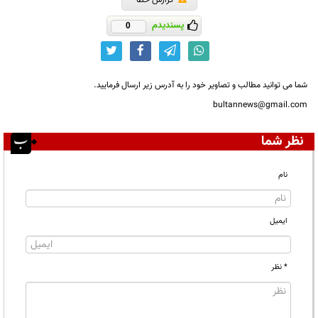
گزارش خطا
پسندیدم
0
شما می توانید مطالب و تصاویر خود را به آدرس زیر ارسال فرمایید.
bultannews@gmail.com
نظر شما
نام
ایمیل
* نظر