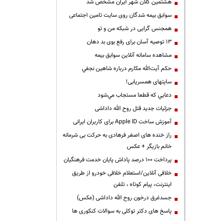
هشتمین کلان شهر ایران مشخص شد
سوابق بیمه شدگان روی سایت تامین اجتماعی
همجنس گرایی در شبکه من و تو
13 توصیه آسان برای رفع بوی بد دهان
مشاهده سامانه آنلاين سوابق بیمه
حكم آيت‌الله مكارم درباره شاهين نجفي
سایتهای همسریابی!
دعايي كه قطعا مستجاب مي‌شود
جزئیات جدید قتل روح الله داداشی
آموزش ساخت Apple ID برای کاربران ایرانی
راز خنده های اصغر فرهادی به حرکت بی شرمانه
خانم بازیگر + عکس
پرداخت ۱۰۰ درصد پاداش پایان خدمت فرهنگیان
خلافی آنلاین/استعلام خلافی خودرو از طریق
اینترنت، پیام کوتاه ، تلفن
جسدغرق درخون روح الله داداشی (عکس)
پاسخ های دکتر توکلی به سوالات کنکوری ها