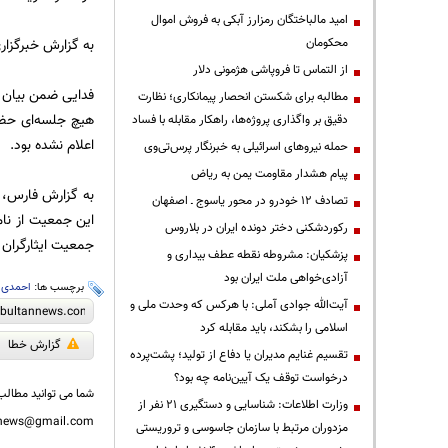
امید مالباختگان رمزارز آبکی به فروش اموال
محکومان
به گزارش خبرگزار
از التماس تا فروپاشی هژمونی دلار
فدایی ضمن بیان ا
مطالبه برای شکستن انحصار پیمانکاری؛ نظارت
هیچ جلسه‌ای حضو
دقیق بر واگذاری پروژه‌ها، راهکار مقابله با فساد
اعلام نشده بود.
حمله نیروهای اسرائیلی به خبرنگار پرس‌تی‌وی
پیام هشدار مقاومت یمن به ریاض
تصادف ۱۲ خودرو در محور یاسوج ـ اصفهان
این جمعیت از نام
رکوردشکنی دختر دونده ایران در بلاروس
جمعیت ایثارگران 
پزشکیان: مشروطه نقطه عطف بیداری و
آزادی‌خواهی ملت ایران بود
برچسب ها:
احمدی ن
آیت‌الله جوادی آملی: با هرکس که وحدت ملی و
اسلامی را بشکند، باید مقابله کرد
گزارش خطا
تقسیم غنایم مدیران یا دفاع از تولید؛ پشت‌پرده
درخواست توقف یک آیین‌نامه چه بود؟
شما می توانید مطالب 
وزارت اطلاعات: شناسایی و دستگیری ۲۱ نفر از
nnews@gmail.com
مزدوران مرتبط با سازمان جاسوسی و تروریستی