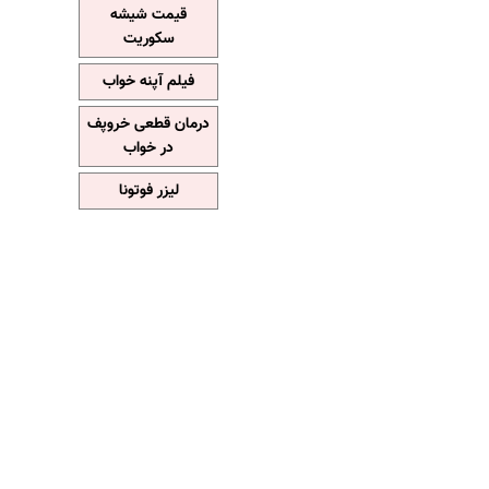
قیمت شیشه
سکوریت
فیلم آپنه خواب
درمان قطعی خروپف
در خواب
لیزر فوتونا