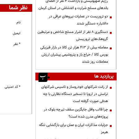
رژیم صهیونیستی و بازداشت ۴ نفر از اعضای
نظر شما
باندهای مسلح شرارت و اغتشاش در استان کرمان
دو تروریست در عملیات نیروهای عراقی در
نام
«الانبار» دستگیر شدند
دستگیری ۸ نفر از اشرار مسلح شاخص و مرتبطین
ایمیل
گروهک‌های تروریستی
* نظر
معامله بیش از ۴۱۳ هزار تن کالا در بازار فیزیکی
بورس کالا / حراج باز و پتروشیمی پیشران ارزش
معاملات روز شدند
پربازدید ها
از رانت‌ شرکتهای خودروساز و تاسیس شرکتهای
* کد امنیتی
تراستی در اروپا تا تسخیر دستگاه نظارتی با چه
هدفی صورت گرفته است
چرا قالب وافل جایگزین سقف تیرچه بلوک در
پروژه‌های مدرن شده است؟
جزئیات مذاکرات ایران و عمان برای بازگشایی تنگه
هرمز