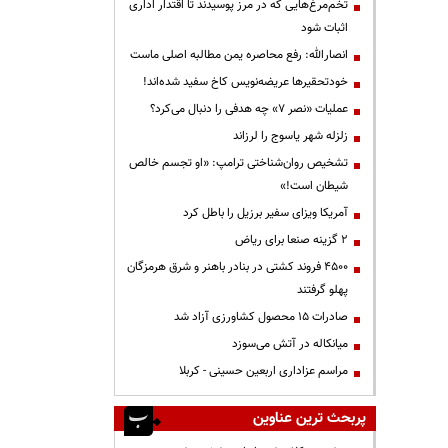
تخم‌مرغ‌هایی که در مرز پوسیدند تا اقتدار اداری
اثبات شود
انصارالله: رفع محاصره یمن مطالبه اصلی ماست
خودتحقیرها عریضه‌نویس کاخ سفید شده‌اند!
عملیات «نصر ۷» چه هدفی را دنبال می‌کرد؟
زلزله شهر یاسوج را لرزاند
تشخیص روان‌شناختی ترامپ: «او تجسم خالص
شیطان است!»
آمریکا ویزای سفیر برزیل را باطل کرد
۲ گزینه صنعا برای ریاض
۴۵۰۰ فروند کشتی در بنادر باهنر و شرق هرمزگان
پهلو گرفتند
صادرات ۱۵ محصول کشاورزی آزاد شد
میانکاله در آتش می‌سوزد
مراسم عزاداری اربعین حسینی - کربلا
پربحث ترین عناوین