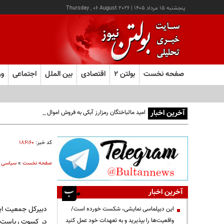
پنجشنبه ۱۵ مرداد ۱۴۰۵
|
Thursday , 06 August 2026
صفحه نخست
بولتن ۲
اقتصادی
بین الملل
اجتماعی
ور
آخرین اخبار
امید مالباختگان رمزارز آبکی به فروش اموال محکومان
کد خبر:
۱۸۶۱۶۰
صفحه نخست
»
سیاسی
آخرین اخبار
دبیرکل جمعیت ایث
این دیپلماسی نمایشی، شکست خورده است/
واقعیت‌ها را بپذیرید و به تعهدات خود عمل کنید
در کسوت ریاست‌ج