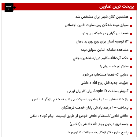
پربحث ترین عناوین
هشتمین کلان شهر ایران مشخص شد
سوابق بیمه شدگان روی سایت تامین اجتماعی
همجنس گرایی در شبکه من و تو
13 توصیه آسان برای رفع بوی بد دهان
مشاهده سامانه آنلاين سوابق بیمه
حكم آيت‌الله مكارم درباره شاهين نجفي
سایتهای همسریابی!
دعايي كه قطعا مستجاب مي‌شود
جزئیات جدید قتل روح الله داداشی
آموزش ساخت Apple ID برای کاربران ایرانی
راز خنده های اصغر فرهادی به حرکت بی شرمانه خانم بازیگر + عکس
پرداخت ۱۰۰ درصد پاداش پایان خدمت فرهنگیان
خلافی آنلاین/استعلام خلافی خودرو از طریق اینترنت، پیام کوتاه ، تلفن
جسدغرق درخون روح الله داداشی (عکس)
پاسخ های دکتر توکلی به سوالات کنکوری ها