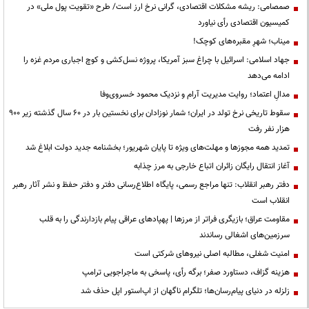
صمصامی: ریشه مشکلات اقتصادی، گرانی نرخ ارز است/ طرح «تقویت پول ملی» در
کمیسیون اقتصادی رأی نیاورد
میناب؛ شهرِ مقبره‌های کوچک!
جهاد اسلامی: اسرائیل با چراغ سبز آمریکا، پروژه نسل‌کشی و کوچ اجباری مردم غزه را
ادامه می‌دهد
مدالِ اعتماد؛ روایت مدیریت آرام و نزدیک محمود خسروی‌وفا
سقوط تاریخی نرخ تولد در ایران؛ شمار نوزادان برای نخستین بار در ۶۰ سال گذشته زیر ۹۰۰
هزار نفر رفت
تمدید همه مجوزها و مهلت‌های ویژه تا پایان شهریور؛ بخشنامه جدید دولت ابلاغ شد
آغاز انتقال رایگان زائران اتباع خارجی به مرز چذابه
دفتر رهبر انقلاب: تنها مراجع رسمی، پایگاه اطلاع‌رسانی دفتر و دفتر حفظ و نشر آثار رهبر
انقلاب است
مقاومت عراق؛ بازیگری فراتر از مرزها | پهپادهای عراقی پیام بازدارندگی را به قلب
سرزمین‌های اشغالی رساندند
‌امنیت شغلی، مطالبه اصلی نیروهای شرکتی است
هزینه گزاف، دستاورد صفر؛ برگه رأی، پاسخی به ماجراجویی ترامپ
زلزله در دنیای پیام‌رسان‌ها؛ تلگرام ناگهان از اپ‌استور اپل حذف شد