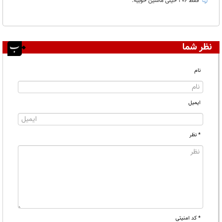
فقط 206 خیلی ماشین خوبیه.
نظر شما
نام
ایمیل
* نظر
* کد امنیتی