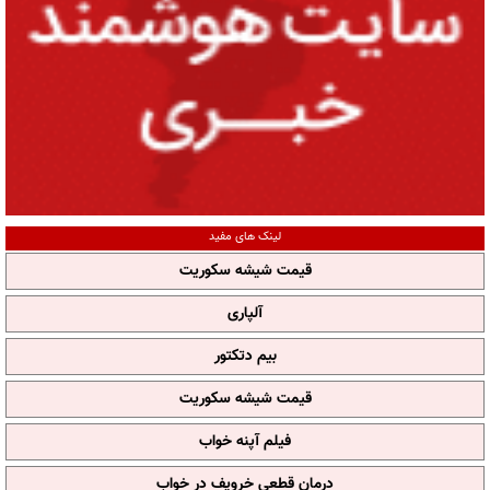
لینک های مفید
قیمت شیشه سکوریت
آلپاری
بیم دتکتور
قیمت شیشه سکوریت
فیلم آپنه خواب
درمان قطعی خروپف در خواب