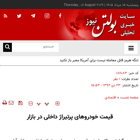
پنجشنبه ۱۵ مرداد ۱۴۰۵
|
Thursday , 06 August 2026
از
و
ته
تنگه هرمز قابل معامله نیست برای آمریکا معبر باز نکنید
ن
نو
کد خبر:
۱۸۶۰۸۳
تعداد نظرات:
۱ نظر
تاریخ انتشار:
۲۳ دی ۱۳۹۲ - ۱۵:۵۳
صفحه نخست
»
اقتصادی
‍‍‍ پ
پ
قیمت خودروهای پرتیراژ داخلی در بازار