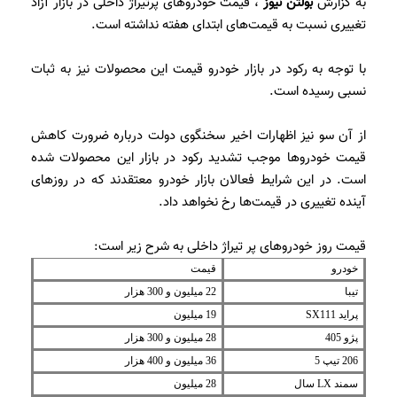
به گزارش
بولتن نیوز
، قیمت خودروهای پرتیراژ داخلی در بازار آزاد
تغییری نسبت به قیمت‌های ابتدای هفته نداشته است.
با توجه به رکود در بازار خودرو قیمت این محصولات نیز به ثبات
نسبی رسیده است.
از آن سو نیز اظهارات اخیر سخنگوی دولت درباره ضرورت کاهش
قیمت خودروها موجب تشدید رکود در بازار این محصولات شده
است. در این شرایط فعالان بازار خودرو معتقدند که در روزهای
آینده تغییری در قیمت‌ها رخ نخواهد داد.
قیمت روز خودروهای پر تیراژ داخلی به شرح زیر است:
خودرو
قیمت
تیبا
22 میلیون و 300 هزار
پراید SX111
19 میلیون
پژو 405
28 میلیون و 300 هزار
206 تیپ 5
36 میلیون و 400 هزار
سمند LX سال
28 میلیون