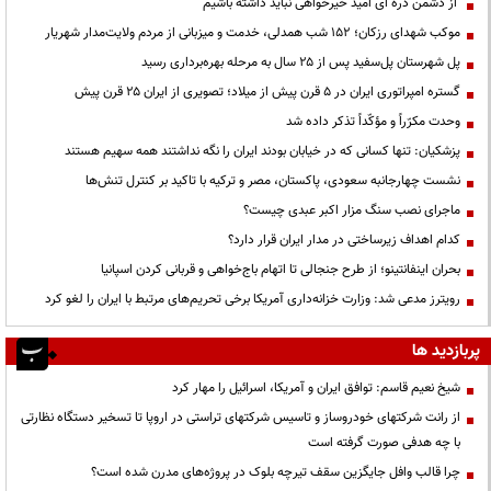
از دشمن ذره ای امید خیرخواهی نباید داشته باشیم
موکب شهدای رزکان؛ ۱۵۲ شب همدلی، خدمت و میزبانی از مردم ولایت‌مدار شهریار
پل شهرستان پل‌سفید پس از ۲۵ سال به مرحله بهره‌برداری رسید
گستره امپراتوری ایران در ۵ قرن پیش از میلاد؛ تصویری از ایران ۲۵ قرن پیش
وحدت مکرّراً و مؤکّداً تذکر داده شد
پزشکیان: تنها کسانی که در خیابان بودند ایران را نگه نداشتند همه سهیم هستند
نشست چهارجانبه سعودی، پاکستان، مصر و ترکیه با تاکید بر کنترل تنش‌ها
ماجرای نصب سنگ مزار اکبر عبدی چیست؟
کدام اهداف زیرساختی در مدار ایران قرار دارد؟
بحران اینفانتینو؛ از طرح جنجالی تا اتهام باج‌خواهی و قربانی کردن اسپانیا
رویترز مدعی شد: وزارت خزانه‌داری آمریکا برخی تحریم‌های مرتبط با ایران را لغو کرد
پربازدید ها
شیخ نعیم قاسم: توافق ایران و آمریکا، اسرائیل را مهار کرد
از رانت‌ شرکتهای خودروساز و تاسیس شرکتهای تراستی در اروپا تا تسخیر دستگاه نظارتی
با چه هدفی صورت گرفته است
چرا قالب وافل جایگزین سقف تیرچه بلوک در پروژه‌های مدرن شده است؟