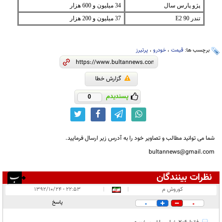
پژو پارس سال
34 میلیون و 600 هزار
تندر 90 E2
37 میلیون و 200 هزار
برچسب ها:
قیمت
،
خودرو
،
پرتیرز
گزارش خطا
پسندیدم
0
شما می توانید مطالب و تصاویر خود را به آدرس زیر ارسال فرمایید.
bultannews@gmail.com
نظرات بینندگان
انتشار یافته:
۱
کوروش م
|
|
۲۲:۵۳ - ۱۳۹۲/۱۰/۲۴
در انتظار بررسی:
۱
پاسخ
0
0
غیر قابل انتشار: