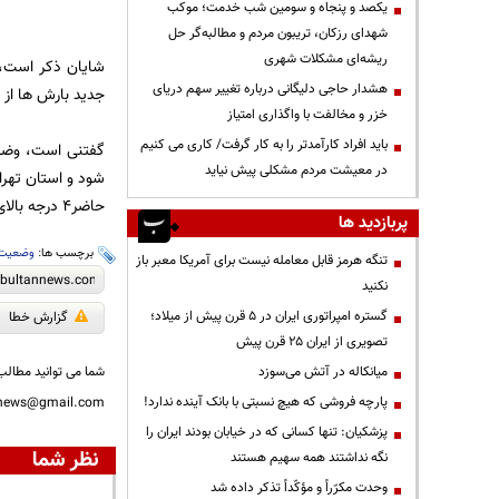
یکصد و پنجاه و سومین شب خدمت؛ موکب
شهدای رزکان، تریبون مردم و مطالبه‌گر حل
ریشه‌ای مشکلات شهری
شایان ذکر است، 
هشدار حاجی دلیگانی درباره تغییر سهم دریای
جدید بارش ها از 
خزر و مخالفت با واگذاری امتیاز
باید افراد کارآمدتر را به کار گرفت/ کاری می کنیم
گفتنی است، وضعیت
در معیشت مردم مشکلی پیش نیاید
حاضر4 درجه بالای صفر است
پربازدید ها
برچسب ها:
وضعیت 
تنگه هرمز قابل معامله نیست برای آمریکا معبر باز
نکنید
گستره امپراتوری ایران در ۵ قرن پیش از میلاد؛
گزارش خطا
تصویری از ایران ۲۵ قرن پیش
میانکاله در آتش می‌سوزد
شما می توانید مطالب 
پارچه فروشی که هیچ نسبتی با بانک آینده ندارد!
nnews@gmail.com
پزشکیان: تنها کسانی که در خیابان بودند ایران را
نظر شما
نگه نداشتند همه سهیم هستند
وحدت مکرّراً و مؤکّداً تذکر داده شد