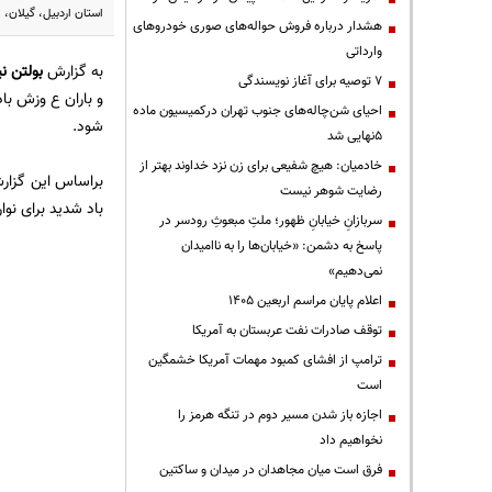
استان اردبیل، گیلان، 
هشدار درباره فروش حواله‌های صوری خودروهای
وارداتی
به گزارش
بولتن نی
۷ توصیه برای آغاز نویسندگی
و باران ع وزش با
احیای شن‌چاله‌های جنوب تهران درکمیسیون ماده
شود.
۵نهایی شد
خادمیان: هیچ شفیعی برای زن نزد خداوند بهتر از
براساس این گزارش،
رضایت شوهر نیست
باد شدید برای نوا
سربازانِ خیابانِ ظهور؛ ملتِ مبعوثِ رودسر در
پاسخ به دشمن: «خیابان‌ها را به ناامیدان
نمی‌دهیم»
اعلام پایان مراسم اربعین ۱۴۰۵
توقف صادرات نفت عربستان به آمریکا
ترامپ از افشای کمبود مهمات آمریکا خشمگین
است
اجازه باز شدن مسیر دوم در تنگه هرمز را
نخواهیم داد
فرق است میان مجاهدان در میدان و ساکتین