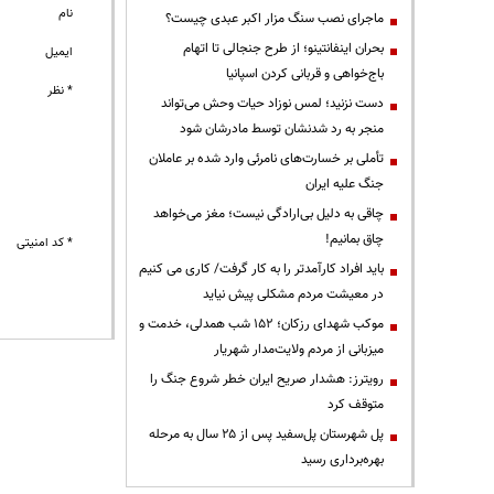
نام
ماجرای نصب سنگ مزار اکبر عبدی چیست؟
بحران اینفانتینو؛ از طرح جنجالی تا اتهام
ایمیل
باج‌خواهی و قربانی کردن اسپانیا
* نظر
دست نزنید؛ لمس نوزاد حیات وحش می‌تواند
منجر به رد شدنشان توسط مادرشان شود
تأملی بر خسارت‌های نامرئی وارد شده بر عاملان
جنگ علیه ایران
چاقی به دلیل بی‌ارادگی نیست؛ مغز می‌خواهد
چاق بمانیم!
* کد امنیتی
باید افراد کارآمدتر را به کار گرفت/ کاری می کنیم
در معیشت مردم مشکلی پیش نیاید
موکب شهدای رزکان؛ ۱۵۲ شب همدلی، خدمت و
میزبانی از مردم ولایت‌مدار شهریار
رویترز: هشدار صریح ایران خطر شروع جنگ را
متوقف کرد
پل شهرستان پل‌سفید پس از ۲۵ سال به مرحله
بهره‌برداری رسید