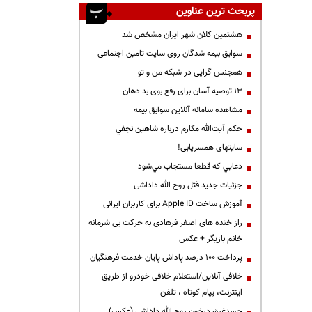
پربحث ترین عناوین
هشتمین کلان شهر ایران مشخص شد
سوابق بیمه شدگان روی سایت تامین اجتماعی
همجنس گرایی در شبکه من و تو
13 توصیه آسان برای رفع بوی بد دهان
مشاهده سامانه آنلاين سوابق بیمه
حكم آيت‌الله مكارم درباره شاهين نجفي
سایتهای همسریابی!
دعايي كه قطعا مستجاب مي‌شود
جزئیات جدید قتل روح الله داداشی
آموزش ساخت Apple ID برای کاربران ایرانی
راز خنده های اصغر فرهادی به حرکت بی شرمانه
خانم بازیگر + عکس
پرداخت ۱۰۰ درصد پاداش پایان خدمت فرهنگیان
خلافی آنلاین/استعلام خلافی خودرو از طریق
اینترنت، پیام کوتاه ، تلفن
جسدغرق درخون روح الله داداشی (عکس)