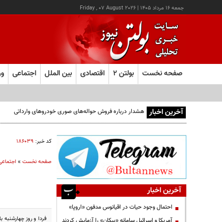
جمعه ۱۶ مرداد ۱۴۰۵
|
Friday , 07 August 2026
صفحه نخست
بولتن ۲
اقتصادی
بین الملل
اجتماعی
ور
آخرین اخبار
هشدار درباره فروش حواله‌های صوری خودروهای وارداتی
کد خبر:
۱۸۶۰۳۹
صفحه نخست
»
اجتماعی
آخرین اخبار
احتمال وجود حیات در اقیانوس مدفون «اروپا»
فردا و روز چهارشنبه ب
آمریکا و اسرائیل سامانه «پیکان» را آزمایش کردند