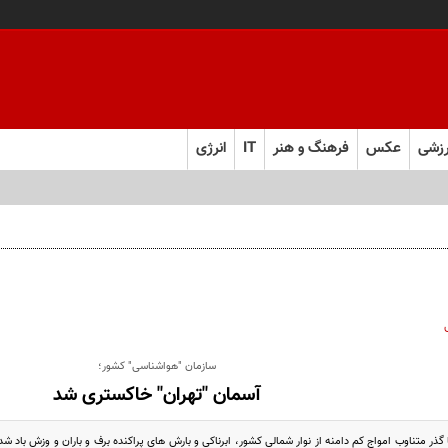
زشی
عکس
فرهنگ و هنر
IT
انرژی
سازمان "هواشناسی" کشور؛
آسمان "تهران" خاکستری شد
ا گذر متناوب امواج کم دامنه از نوار شمالی کشور، ابرناکی و بارش های پراکنده برف و باران و وزش باد ش