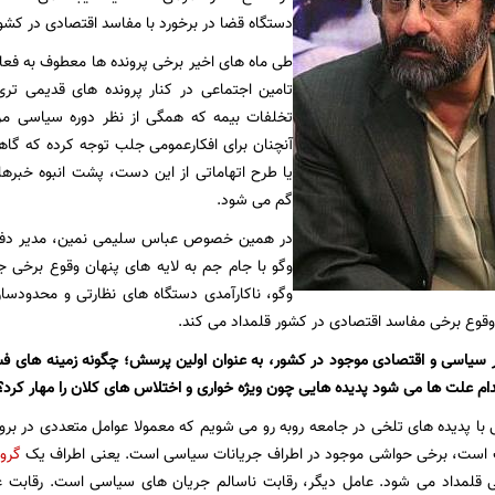
دستگاه قضا در برخورد با مفاسد اقتصادی در کشور
طی ماه های اخیر برخی پرونده ها معطوف به فعال
تخلفات بیمه که همگی از نظر دوره سیاسی م
آنچنان برای افکارعمومی جلب توجه کرده که گا
یا طرح اتهاماتی از این دست، پشت انبوه خبر
گم می شود.
در همین خصوص عباس سلیمی نمین، مدیر دفتر 
وگو با جام جم به لایه های پنهان وقوع برخی جر
وگو، ناکارآمدی دستگاه های نظارتی و محدودسازی
قوع برخی مفاسد اقتصادی در کشور قلمداد می کند.
ر سیاسی و اقتصادی موجود در کشور، به عنوان اولین پرسش؛ چگونه زمینه های ف
کدام علت ها می شود پدیده هایی چون ویژه خواری و اختلاس های کلان را مهار کرد؟
 با پدیده های تلخی در جامعه روبه رو می شویم که معمولا عوامل متعددی در برو
ت است، برخی حواشی موجود در اطراف جریانات سیاسی است. یعنی اطراف یک
گرو
قلمداد می شود. عامل دیگر، رقابت ناسالم جریان های سیاسی است. رقابت غ