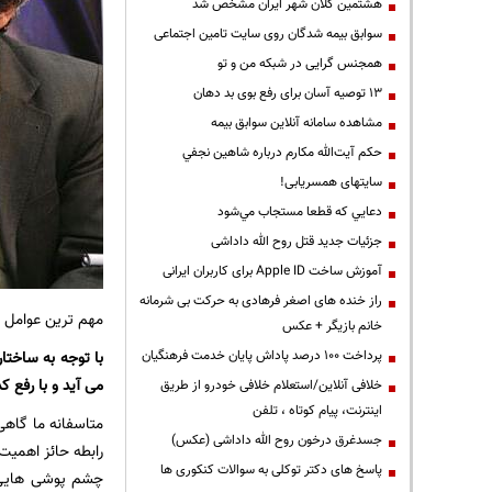
هشتمین کلان شهر ایران مشخص شد
سوابق بیمه شدگان روی سایت تامین اجتماعی
همجنس گرایی در شبکه من و تو
13 توصیه آسان برای رفع بوی بد دهان
مشاهده سامانه آنلاين سوابق بیمه
حكم آيت‌الله مكارم درباره شاهين نجفي
سایتهای همسریابی!
دعايي كه قطعا مستجاب مي‌شود
جزئیات جدید قتل روح الله داداشی
آموزش ساخت Apple ID برای کاربران ایرانی
راز خنده های اصغر فرهادی به حرکت بی شرمانه
مهم ترین عوامل و
خانم بازیگر + عکس
با توجه به ساختا
پرداخت ۱۰۰ درصد پاداش پایان خدمت فرهنگیان
می آید و با رفع 
خلافی آنلاین/استعلام خلافی خودرو از طریق
اینترنت، پیام کوتاه ، تلفن
متاسفانه ما گاهی
جسدغرق درخون روح الله داداشی (عکس)
رابطه حائز اهمی
پاسخ های دکتر توکلی به سوالات کنکوری ها
چشم پوشی هایی 