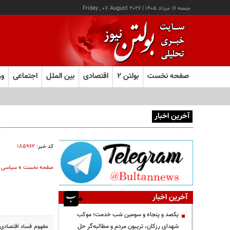
جمعه ۱۶ مرداد ۱۴۰۵
|
Friday , 07 August 2026
صفحه نخست
بولتن ۲
اقتصادی
بین الملل
اجتماعی
ور
آخرین اخبار
باید افراد کارآمدتر را به کار گرفت/ کاری می کنیم در معیشت م
کد خبر:
۱۸۵۹۶۲
صفحه نخست
»
سیاسی
آخرین اخبار
یکصد و پنجاه و سومین شب خدمت؛ موکب
شهدای رزکان، تریبون مردم و مطالبه‌گر حل
مفهوم فساد اقتصادی، 