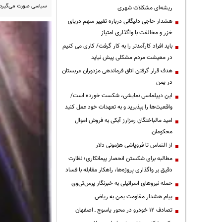
سیاسی صورت می‌گیرد.
ریشه‌ای مشکلات شهری
هشدار حاجی دلیگانی درباره تغییر سهم دریای
خزر و مخالفت با واگذاری امتیاز
باید افراد کارآمدتر را به کار گرفت/ کاری می کنیم
در معیشت مردم مشکلی پیش نیاید
هدف قرار گرفتن اتاق‌ فرماندهی مزدوران عربستان
در یمن
این دیپلماسی نمایشی، شکست خورده است/
واقعیت‌ها را بپذیرید و به تعهدات خود عمل کنید
امید مالباختگان رمزارز آبکی به فروش اموال
محکومان
از التماس تا فروپاشی هژمونی دلار
مطالبه برای شکستن انحصار پیمانکاری؛ نظارت
دقیق بر واگذاری پروژه‌ها، راهکار مقابله با فساد
حمله نیروهای اسرائیلی به خبرنگار پرس‌تی‌وی
پیام هشدار مقاومت یمن به ریاض
تصادف ۱۲ خودرو در محور یاسوج ـ اصفهان