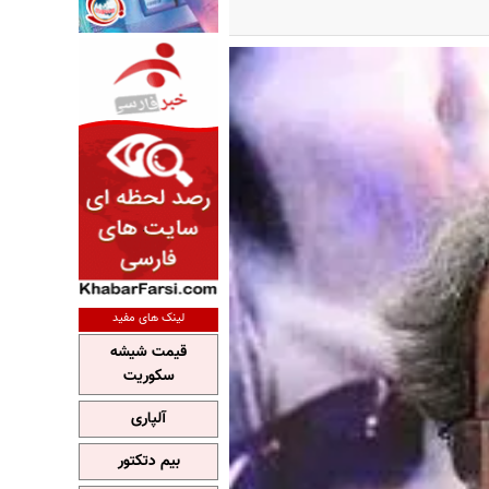
لینک های مفید
قیمت شیشه
سکوریت
آلپاری
بیم دتکتور