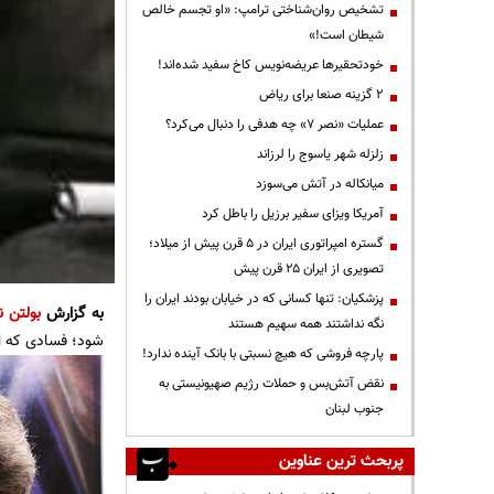
تشخیص روان‌شناختی ترامپ: «او تجسم خالص
شیطان است!»
خودتحقیرها عریضه‌نویس کاخ سفید شده‌اند!
۲ گزینه صنعا برای ریاض
عملیات «نصر ۷» چه هدفی را دنبال می‌کرد؟
زلزله شهر یاسوج را لرزاند
میانکاله در آتش می‌سوزد
آمریکا ویزای سفیر برزیل را باطل کرد
گستره امپراتوری ایران در ۵ قرن پیش از میلاد؛
تصویری از ایران ۲۵ قرن پیش
پزشکیان: تنها کسانی که در خیابان بودند ایران را
به گزارش
بولتن ن
نگه نداشتند همه سهیم هستند
شود؛ فسادی که ال
پارچه فروشی که هیچ نسبتی با بانک آینده ندارد!
نقض آتش‌بس و حملات رژیم صهیونیستی به
جنوب لبنان
پربحث ترین عناوین