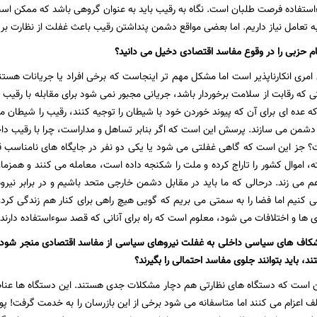
ستفاده فرصت طلبان است. نگاه به رقیب باید به عنوان گروهی باشد که ممکن است با
 تعامل نیاز داریم. اما بعضی مواقع دشمن پنداشتن رقیب باعث غفلت از نظارت بر
م حزبی را در وقوع مفاسد اقتصادی دخیل می دانید؟
ری انکارناپذیر است اما مشکل مهم تر اینجاست که برخی افراد یا جریانات هست
تی که رقابت از سلامت برخوردار باشد، جریانی مجبور نمی شود برای مقابله با رقیب
 عده ای برای آن که پیوند خوردن خود با شیطان را توجیه کنند، رقیب را شیطان مع
یب دشمن می سازند. پرسش این است که اگر بنابر تساهل و مداراست، چرا با رقیب د
جز این است که گاهی غفلتی می شود یا یکی دو نفر در جایگاه های نامناسب قرار 
ه، اموال کشور را تاراج کرده و ملت را شکنجه داده است، معامله می کنند و همزم
هم می زند. درحالی که ما باید در مقابل دشمن خارجی متحد باشیم و در برابر نی
 کنیم اما فضا را به سمتی می بریم که گویی هیچ راهی برای کنار هم زندگی کردن
ها و اختلافات می شود، معلوم است که راه برای آنانی که قصد سوءاستفاده دارند،
اف های سیاسی داخلی به غفلت نیروهای سیاسی از مفاسد اقتصادی منجر شود، ام
ند، باید بتوانند جلوی مفاسد احتمالی را بگیرند؟
است که دستگاه های نظارتی هم دچار مشکلات جدی هستند. این دستگاه ها عناصری
 اعزام می کنند اما متاسفانه می شود برخی از این بازرسان را به خدمت گرفت! پ