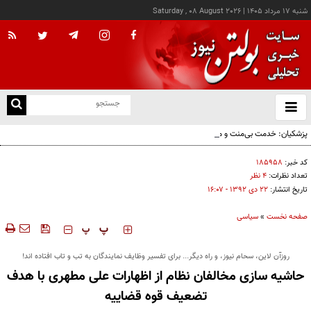
شنبه ۱۷ مرداد ۱۴۰۵
|
Saturday , 08 August 2026
از
و
ته
پزشکیان: خدمت بی‌منت و مشارکت مردمی، پایه حل مشکلات کشور است
ن
نو
کد خبر:
۱۸۵۹۵۸
تعداد نظرات:
۴ نظر
تاریخ انتشار:
۲۲ دی ۱۳۹۲ - ۱۶:۰۷
صفحه نخست
»
سیاسی
‍‍‍ پ
پ
روزآن لاین، سحام نیوز، و راه دیگر... برای تفسیر وظایف نمایندگان به تب و تاب افتاده اند!
حاشیه سازی مخالفان نظام از اظهارات علی مطهری با هدف
تضعیف قوه قضاییه