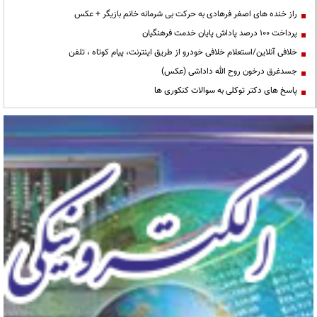
راز خنده های اصغر فرهادی به حرکت بی شرمانه خانم بازیگر + عکس
پرداخت ۱۰۰ درصد پاداش پایان خدمت فرهنگیان
خلافی آنلاین/استعلام خلافی خودرو از طریق اینترنت، پیام کوتاه ، تلفن
جسدغرق درخون روح الله داداشی (عکس)
پاسخ های دکتر توکلی به سوالات کنکوری ها