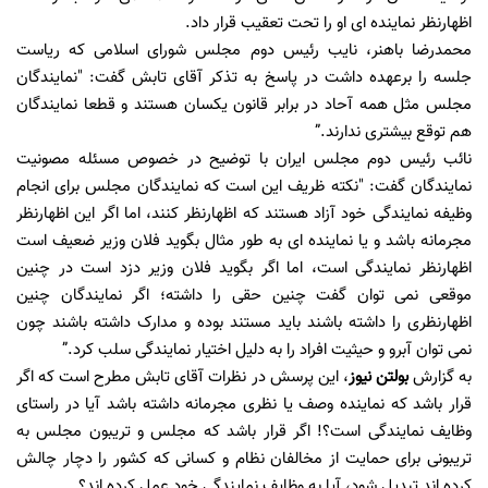
اظهارنظر نماینده ای او را تحت تعقیب قرار داد.
محمدرضا باهنر، نایب رئیس دوم مجلس شورای اسلامی که ریاست
جلسه را برعهده داشت در پاسخ به تذکر آقای تابش گفت: "نمایندگان
مجلس مثل همه آحاد در برابر قانون یکسان هستند و قطعا نمایندگان
هم توقع بیشتری ندارند.”
نائب رئیس دوم مجلس ایران با توضیح در خصوص مسئله مصونیت
نمایندگان گفت: "نکته ظریف این است که نمایندگان مجلس برای انجام
وظیفه نمایندگی خود آزاد هستند که اظهارنظر کنند، اما اگر این اظهارنظر
مجرمانه باشد و یا نماینده ای به طور مثال بگوید فلان وزیر ضعیف است
اظهارنظر نمایندگی است، اما اگر بگوید فلان وزیر دزد است در چنین
موقعی نمی توان گفت چنین حقی را داشته؛ اگر نمایندگان چنین
اظهارنظری را داشته باشند باید مستند بوده و مدارک داشته باشند چون
نمی توان آبرو و حیثیت افراد را به دلیل اختیار نمایندگی سلب کرد.”
به گزارش
بولتن نیوز
، این پرسش در نظرات آقای تابش مطرح است که اگر
قرار باشد که نماینده وصف یا نظری مجرمانه داشته باشد آیا در راستای
وظایف نمایندگی است؟! اگر قرار باشد که مجلس و تریبون مجلس به
تریبونی برای حمایت از مخالفان نظام و کسانی که کشور را دچار چالش
کرده اند تبدیل شود، آیا به وظایف نمایندگی خود عمل کرده اند؟