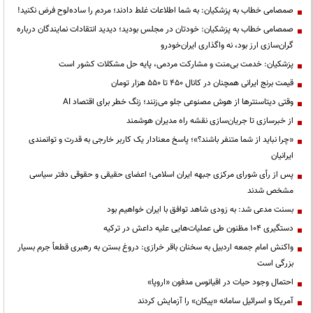
صمصامی خطاب به پزشکیان: به شما اطلاعات غلط دادند؛ مردم را ساده‌لوح فرض نکنید!
صمصامی خطاب به پزشکیان: خودتان در مجلس بودید؛ دیدید انتقادات نمایندگان درباره
گران‌سازی ارز بود، نه واگذاری ایران‌خودرو
پزشکیان: خدمت بی‌منت و مشارکت مردمی، پایه حل مشکلات کشور است
قیمت‌ برنج ایرانی همچنان در کانال ۴۵۰ تا ۵۵۰ هزار تومان
وقتی دیتاسنترها از هوش مصنوعی جلو می‌زنند؛ زنگ خطر برای اقتصاد AI
از خبرسازی تا جریان‌سازی نقشه راه مدیران هوشمند
«چرا نباید از شما متنفر باشند؟»؛ پاسخ معنادار یک کاربر خارجی به قدرت و توانمندی
ایرانیان
پس از رأی شورای مرکزی جبهه ایران اسلامی؛ اعضای حقیقی و حقوقی دفتر سیاسی
مشخص شدند
بسنت مدعی شد: به زودی شاهد توافق با ایران خواهیم بود
دستگیری ۱۰۴ مظنون طی عملیات‌هایی علیه داعش در ترکیه
واکنش امام جمعه اردبیل به سخنان باقر خرازی: دروغ بستن به رهبری قطعاً جرم بسیار
بزرگی است
احتمال وجود حیات در اقیانوس مدفون «اروپا»
آمریکا و اسرائیل سامانه «پیکان» را آزمایش کردند