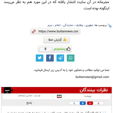
مجرمانه در آن سایت انتشار یافته که در این مورد هم به نظر می‌رسد
اینگونه بوده است.
برچسب ها:
مطهری
،
وظایف
،
نمایندگی
،
اعلام
،
جرم
گزارش خطا
پسندیدم
0
شما می توانید مطالب و تصاویر خود را به آدرس زیر ارسال فرمایید.
bultannews@gmail.com
نظرات بینندگان
انتشار یافته:
۴
نوبخت
|
|
۱۷:۱۴ - ۱۳۹۲/۱۰/۲۲
در انتظار بررسی:
۱
پاسخ
5
5
غیر قابل انتشار:
۵