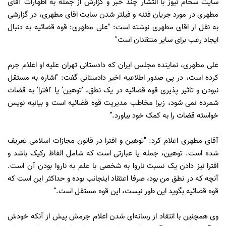
سایت سحام نیوز با انتشار چند خبر و گزارش از جمله به اظهارات آقای
مطهری در مورد جریان فتنه و فیلتر شدن سایت اقای مطهری، در گزارشی
به نقل از اقای مطهری نوشته است: "علی‌ مطهری: قوه قضائیه به دنبال
ایجاد رعب برای سایر منتقدان است"
علی مطهری، نماینده مجلس ایران که دادستانی تهران علیه او اعلام جرم
کرده است، در پی صدور اطلاعیه اخیر دادستانی گفت: "اشاره به مستقل
نبودن و تاثیر پذیری قوه قضائیه در یک نطق، ‘توهین’ یا ‘افترا’ به قضات
شمرده نمی شود، زیرا مخاطب مدیریت قوه قضائیه است و بیانیه نویس
خواسته قضات را به کمک خود بیاورد.”
آقای مطهری اعلام کرد: "توهین و افترا در قانون مجازات اسلامی تعریف
شده است. توهین، جمله یا عبارتی است که شامل الفاظ رکیک باشد و
افترا نیز دادن یک نسبت ناروا به شخصی با علم به ناروا بودن آن است.
آنچه که در نطق من بود، صرفا اعتقاد اینجانب بوده و حداکثر این است که
قوه قضائیه بگوید این طور نیست، این قوه مستقل است.”
وی همچنین با انتقاد از رسانه‌ای شدن اعلام جرمش پیش از آنکه خودش