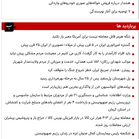
هشدار درباره فروش حواله‌های صوری خودروهای وارداتی
۷ توصیه برای آغاز نویسندگی
پربازدید ها
تنگه هرمز قابل معامله نیست برای آمریکا معبر باز نکنید
گستره امپراتوری ایران در ۵ قرن پیش از میلاد؛ تصویری از ایران ۲۵ قرن پیش
باید افراد کارآمدتر را به کار گرفت/ کاری می کنیم در معیشت مردم مشکلی پیش نیاید
موکب شهدای رزکان؛ ۱۵۲ شب همدلی، خدمت و میزبانی از مردم ولایت‌مدار شهریار
رویترز: هشدار صریح ایران خطر شروع جنگ را متوقف کرد
پل شهرستان پل‌سفید پس از ۲۵ سال به مرحله بهره‌برداری رسید
پیامدهای کنوانسیون خزر از واگذاری بحرین هم زیان‌بارتر است
وزارت اطلاعات: شناسایی و دستگیری ۲۱ نفر از مزدوران مرتبط با سازمان جاسوسی و
تروریستی رژیم صهیونیستی و بازداشت ۴ نفر از اعضای باندهای مسلح شرارت و اغتشاش
در استان کرمان
معامله بیش از ۴۱۳ هزار تن کالا در بازار فیزیکی بورس کالا / حراج باز و پتروشیمی پیشران
ارزش معاملات روز شدند
شکنجه رئیس بیمارستان کمال عدوان غزه در زندان رژیم صهیونیستی