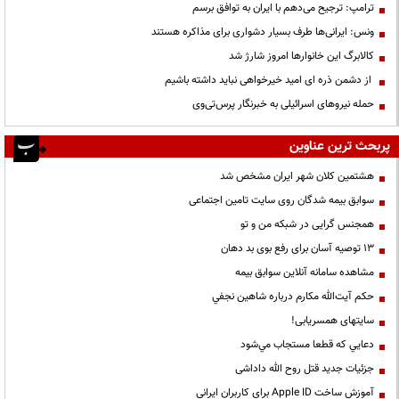
ترامپ: ترجیح می‌دهم با ایران به توافق برسم
ونس: ایرانی‌ها طرف بسیار دشواری برای مذاکره هستند
کالابرگ این خانوارها امروز شارژ شد
از دشمن ذره ای امید خیرخواهی نباید داشته باشیم
حمله نیروهای اسرائیلی به خبرنگار پرس‌تی‌وی
پربحث ترین عناوین
هشتمین کلان شهر ایران مشخص شد
سوابق بیمه شدگان روی سایت تامین اجتماعی
همجنس گرایی در شبکه من و تو
13 توصیه آسان برای رفع بوی بد دهان
مشاهده سامانه آنلاين سوابق بیمه
حكم آيت‌الله مكارم درباره شاهين نجفي
سایتهای همسریابی!
دعايي كه قطعا مستجاب مي‌شود
جزئیات جدید قتل روح الله داداشی
آموزش ساخت Apple ID برای کاربران ایرانی