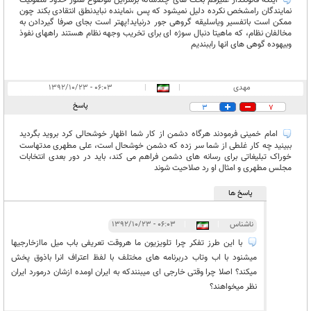
اینکه قانونگذار علیرقم بحث های چندساله برسراین موضوع هنوز حدود مصونیت
نمایندگان رامشخص نکرده دلیل نمیشود که پس ،نماینده نبایدنطق انتقادی بکند چون
ممکن است باتفسیر ویاسلیقه گروهی جور درنیاید!پهتر است بجای صرفا گیردادن به
مخالفان نظام، که ماهیتا دنبال سوژه ای برای تخریب وجهه نظام هستند راههای نفوذ
وبیهوده گوهی های انها راببندیم
مهدی
|
|
۰۶:۰۳ - ۱۳۹۲/۱۰/۲۳
پاسخ
3
7
امام خمینی فرمودند هرگاه دشمن از کار شما اظهار خوشحالی کرد بروید بگردید
ببینید چه کار غلطی از شما سر زده که دشمن خوشحال است، علی مطهری مدتهاست
خوراک تبلیغاتی برای رسانه های دشمن فراهم می کند، باید در دور بعدی انتخابات
مجلس مطهری و امثال او رد صلاحیت شوند
پاسخ ها
ناشناس
|
|
۰۶:۰۳ - ۱۳۹۲/۱۰/۲۳
با این طرز تفکر چرا تلویزیون ما هروقت تعریفی باب میل ماازخارجیها
میشنود با اب وتاب دربرنامه های مختلف با لفظ اعتراف انرا باذوق پخش
میکند؟ اصلا چرا وقتی خارجی ای میبنندکه به ایران اومده ازشان درمورد ایران
نظر میخواهند؟