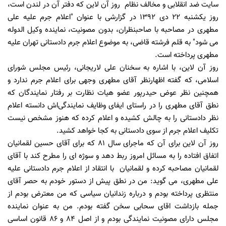
سایت ضد انقلابی و مخالف نظام روز آن لاین که دفتر آن در لندن است،
روز یکشنبه ۲۲ دى ۱۳۹۲ در گزارشی با عنوان "اعلام جرم علیه علی
مطهری در مصاحبه با صاحبنظران، بدون مصونیت، نماینده وکیل الدوله
می شود" به قلم فرشته قاضی، به موضوع اعلام جرم دادستانی تهران علیه
مطهری پرداخته است.
روز آن لاین، با اشاره به سخنان علی لاریجانی، رئیس مجلس شورای
اسلامی، که گفته اظهارنظر آقای مطهری وجهی برای اعلام جرم ندارد و
همچنین نظر عوض حیدرپور عضو هیات نظارت بر رفتار نمایندگان که
نطق آقای مطهری را در راستای ایفای وظایف نمایندگی‌اش دانسته اعلام
نظر دادستانی را به چالش کشیده و اعلام کرده که هنوز مشخص نیست
تکلیف اعلام جرم از سوی دادستانی به کجا خواهد کشید.
روز آن لاین برای آن که ماجرای سال 81 که برای آقای حسین لقمانیان
اتفاق افتاده را به مسائل امروز ربط دهد و سوژه ای را مطرح کند با آقای
لقمانیان مصاحبه کرده و لقمانیان با انتقاد از اعلام جرم دادستانی علیه
علی مطهری، می گوید: من در نطق پیش از دستور خودم به حصر آقای
منتظری پرداخته بودم و درباره زندانیان سیاسی که من معترض بودم از
جمله بازداشت اقای سحابی سخن گفته بودم. من به عنوان نماینده
مجلس دارای مصونیت نمایندگی بودم و از اصل ۸۴ و ۸۶ قانون اساسی