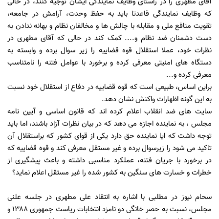
آقای مطهری را در راستای وظایف نمایندگی ایشان توجیه کنند، در حالی
که وظایف نمایندگی قاعدتا باید به حفظ وحدت، آرامش در جامعه،
تقویت منافع ملی و مقابله با چالش ها و مخالفان نظام و بهانه ندادن به
دست دشمنان ضد نظام و.... کمک کند در حالی که آقای مطهری در
نظرات خود، عملا استقلال قوه قضاییه را زیر سوال برده و وابسته به
دستگاه های امنیتی معرفی کرده و برخورد با عوامل فتنه را نامتناسب
معرفی کرده و...
براین اساس، طبیعی است که قوه قضاییه در دفاع از استقلال خود نسبت
به این گونه اظهارات واکنش نشان دهد.
سایت های ضد انقلاب اعلام کرده اند که قانون اساسی و آیین نامه
مجلس ، به نماینده اجازه می دهد که در بیان نظرات آزاد باشند، اما باید
توجه داشت که ایا نماینده حق دارد یکی از قوای کشور که براستقلال آن
تاکید می شود را زیرسوال برده و غیر مستقل معرفی کند و قوه قضاییه که
در برخورد با جریان فتنه، عملکرد مناسبی داشته و باعث پیشگیری از
خطرات و خسارت های سنگین به کشور شده را غیر مستقل اعلام نماید؟
سحام نیوز در مطلبی با اشاره به انتقاد علی مطهری در جلسه علنی
مجلس، نسبت به حصر خانگی دو نامزد انتخابات ریاست جمهوری ۱۳۸۸ و