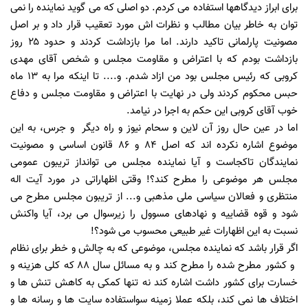
برای ابراز دیدگاهها استفاده می کردم. دو اصلی که می گوید نماینده را نمی
توان به خاطر بیان مطالب و نظرات اش مورد تعقیب قرار داد و بر اصل
مصونیت پارلمانی تاکید دارند. اما مرا بازداشت کردند و حدود ۲۵ روز
بازداشت بودم که با اعتراض و مقاومت مجلس و شخص آقای مهدی
کروبی که رئیس مجلس بود من ازاد شدم. و.... تا اینکه مرا به ۱۳ ماه
حبس محکوم کردند ولی در نهایت با اعتراض و مقاومت مجلس و دفاع
خوب آقای کروبی این حکم به اجرا در نیامد.
اما در عین حال روز آن لاین و سحام نیوز و راه دیگر و جرس، به این
موضوع اشاره نکرده اند که اصل 84 و 86 قانون اساسی و مصونیت
نمایندگان تاکجاست و آیا نماینده مجلس می توانداز تریبون عمومی
مجلس هر موضوعی را مطرح کند؟! وقتی اظهاراتی در مورد آیت اله
منتظری و فعالان سیاسی ملی مذهبی و... از تریبون مجلس مطرح می
شود و قوه قضاییه و نهادهای مسوول را زیرسوال می برد، آیا واکنش
نسبت به این اظهارات غیر طبیعی محسوب می شود؟!
اگر قرار باشد که نماینده مجلس، موضوعی که به چالش و خطر برای نظام
و کشور مطرح شده را مطرح کند و به مسائل سال 88 که کلی هزینه و
خسارت برای کشور داشت اشاره کند نه تنها کمکی به کاهش تنش ها و
اختلاف ها نمی کند، بلکه عملا زمینه سواستفاده سایت ها و رسانه ها و