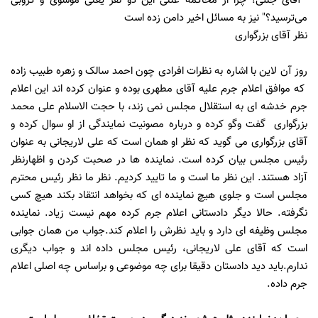
"آقای جنتی! چرا از محاکمه علنی این دو نفر یعنی موسوی و کروبی
می‌ترسید؟" نیز به مسائل اخیر دامن زده است
نظر آقای بزرگواری
روز آن لاین با اشاره به نظرات افرادی چون احمد سالک و زهره طبیب زاده
که موافق اعلام جرم علیه آقای مطهری بوده و عنوان کرده اند این اعلام
جرم خدشه ای به استقلال مجلس نمی زند، با حجت الاسلام علی محمد
بزرگواری گفت وگو کرده و درباره مصونیت نمایندگی از او سوال کرده و
آقای بزرگواری می گوید که نظر او همان است که علی لاریجانی به عنوان
رئیس مجلس بیان کرده است. نماینده ها در صحبت کردن و اظهارنظر
آزاد هستند. این نظر ما است و ما تایید کردیم. نظر ما نظر رئیس محترم
مجلس است و جلوی هیچ نماینده ای که بخواهد انتقاد بکند هیچ کسی
نگرفته. حالا دیگر دادستانی اعلام جرم کرده مهم نیست زیاد. نماینده
مجلس وظیفه ای دارد و باید نظرش را اعلام کند.جواب من همان جوابی
است که آقای علی لاریجانی، رئیس مجلس داده اند و جواب دیگری
ندارم.باید دید دادستان دقیقا برای چه موضوعی و براساس چه اصلی اعلام
جرم داده.