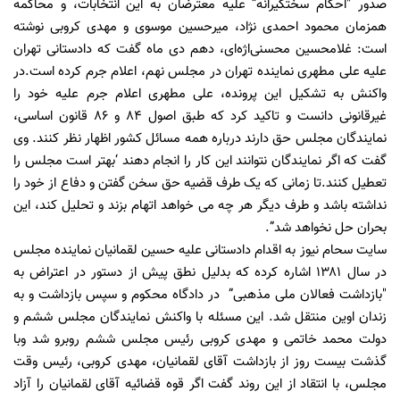
صدور "احکام سختگیرانه” علیه معترضان به این انتخابات، و محاکمه
همزمان محمود احمدی نژاد، میرحسین موسوی و مهدی کروبی نوشته
است: غلامحسین محسنی‌اژه‌ای، دهم دی ماه گفت که دادستانی تهران
علیه علی مطهری نماینده تهران در مجلس نهم، اعلام جرم کرده است.در
واکنش به تشکیل این پرونده، علی مطهری اعلام جرم علیه خود را
غیرقانونی دانست و تاکید کرد که طبق اصول ۸۴ و ۸۶ قانون اساسی،
نمایندگان مجلس حق دارند درباره همه مسائل کشور اظهار نظر کنند. وی
گفت که اگر نمایندگان نتوانند این کار را انجام دهند ‘بهتر است مجلس را
تعطیل کنند.تا زمانی که یک طرف قضیه حق سخن گفتن و دفاع از خود را
نداشته باشد و طرف دیگر هر چه می خواهد اتهام بزند و تحلیل کند، این
بحران حل نخواهد شد”.
سایت سحام نیوز به اقدام دادستانی علیه حسین لقمانیان نماینده مجلس
در سال ۱۳۸۱ اشاره کرده که بدلیل نطق پیش از دستور در اعتراض به
"بازداشت فعالان ملی مذهبی” در دادگاه محکوم و سپس بازداشت و به
زندان اوین منتقل شد. این مسئله با واکنش نمایندگان مجلس ششم و
دولت محمد خاتمی و مهدی کروبی رئیس مجلس ششم روبرو شد وبا
گذشت بیست روز از بازداشت آقای لقمانیان، مهدی کروبی، رئیس وقت
مجلس، با انتقاد از این روند گفت اگر قوه قضائیه آقای لقمانیان را آزاد