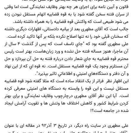
قانون و آیین نامه برای اجرای هر چه بهتر وظایف نمایندگی است اما وقتی
از سران فتنه سخن گفته شود یا به قوه قضاییه اتهام مستقل نبودن زده
می شود طبیعی است که واکنش قوه قضاییه را به همراه داشته باشد.
جالب است که آقای مطهری بعد از بیانیه دادستانی، اظهارات دیگری داشته
که سخنان قبلی خود را نه تنها اصلاح نکرده بلکه بر آنها تاکید کرده است.
علی مطهری گفته بود که "جاي تاسف است که پس از گذشت ۴ سال از
آن ماجرا، هنوز مساله فتنه حل نشده و ورد زبان‌هاست، بهتر است رئيس
محترم قوه قضاييه به جاي شعار دادن درباره فتنه به حل آن بپردازد و حل
آن مستلزم وجود يک قوه قضاييه مستقل است. نه قوه اي که از اين نهاد
و آن دفتر و دستگاه‌هاي امنيتي و اطلاعاتي تاثير بپذيرد".
این اظهار نظر فراتر از یک انتقاد ساده است که مثلا گفته شود قوه قضاییه
مستقل نیست و این قوه را وابسته به دستگاه های امنیتی معرفی کرده
است. آیا این نظر آقای مطهری درچارچوب وظایف نمایندگی و برای بهتر
کردن شرایط کشور و کاهش اختلاف ها وتنش ها و تقویت آرامش ایجاد
شده در جامعه است؟!
علی مطهری در سایت راه دیگر، در تاریخ 3 آذر92 در مقاله ای با عنوان