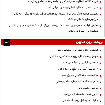
هزینه گزاف، دستاورد صفر؛ برگه رأی، پاسخی به ماجراجویی ترامپ
‌امنیت شغلی، مطالبه اصلی نیروهای شرکتی است
مقاومت عراق؛ بازیگری فراتر از مرزها | پهپادهای عراقی پیام بازدارندگی را به قلب
سرزمین‌های اشغالی رساندند
تعارض قوانین؛ مانع پنهان سنددار شدن بخش بزرگی از املاک/ ضرورت تجدیدنظر در
ضوابط احراز تصرفات مالکانه
پربحث ترین عناوین
هشتمین کلان شهر ایران مشخص شد
سوابق بیمه شدگان روی سایت تامین اجتماعی
همجنس گرایی در شبکه من و تو
13 توصیه آسان برای رفع بوی بد دهان
مشاهده سامانه آنلاين سوابق بیمه
حكم آيت‌الله مكارم درباره شاهين نجفي
سایتهای همسریابی!
دعايي كه قطعا مستجاب مي‌شود
جزئیات جدید قتل روح الله داداشی