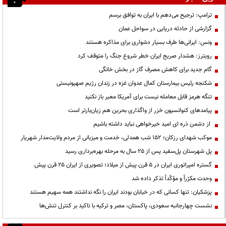
ترامپ: ترجیح می‌دهم با ایران به توافق برسم
گزارشی از حادثه دریایی در سواحل عمان
ونس: ایرانی‌ها طرف بسیار دشواری برای مذاکره هستند
رویترز: هشدار صریح ایران خطر شروع جنگ را متوقف کرد
گام جدید برای کاهش مصرف گاز در بخش خانگی
شکنجه رئیس بیمارستان کمال عدوان غزه در زندان رژیم صهیونیستی
تنگه هرمز قابل معامله نیست برای آمریکا معبر باز نکنید
پیامدهای کنوانسیون خزر از واگذاری بحرین هم زیان‌بارتر است
از دشمن ذره ای امید خیرخواهی نباید داشته باشیم
موکب شهدای رزکان؛ ۱۵۲ شب همدلی، خدمت و میزبانی از مردم ولایت‌مدار شهریار
پل شهرستان پل‌سفید پس از ۲۵ سال به مرحله بهره‌برداری رسید
گستره امپراتوری ایران در ۵ قرن پیش از میلاد؛ تصویری از ایران ۲۵ قرن پیش
وحدت مکرّراً و مؤکّداً تذکر داده شد
پزشکیان: تنها کسانی که در خیابان بودند ایران را نگه نداشتند همه سهیم هستند
نشست چهارجانبه سعودی، پاکستان، مصر و ترکیه با تاکید بر کنترل تنش‌ها