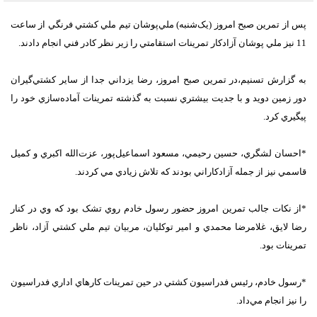
پس از تمرين صبح امروز (يک‌شنبه) ملي‌پوشان تيم ملي کشتي فرنگي از ساعت
11 نيز ملي پوشان آزادکار تمرينات استقامتي را زير نظر کادر فني انجام دادند.
به گزارش تسنيم،در تمرين صبح امروز، رضا يزداني جدا از ساير کشتي‌گيران
دور زمين دويد و با جديت بيشتري نسبت به گذشته تمرينات آماده‌سازي خود را
پيگيري کرد.
*احسان لشگري، حسين رحيمي، مسعود اسماعيل‌پور، عزت‌الله اکبري و کميل
قاسمي نيز از جمله آزادکاراني بودند که تلاش زيادي مي کردند.
*از نکات جالب تمرين امروز حضور رسول خادم روي تشک بود که وي در کنار
رضا لايق، غلامرضا محمدي و امير توکليان، مربيان تيم ملي کشتي آزاد، ناظر
تمرينات بود.
*رسول خادم، رئيس فدراسيون کشتي در حين تمرينات کارهاي اداري فدراسيون
را نيز انجام مي‌داد.