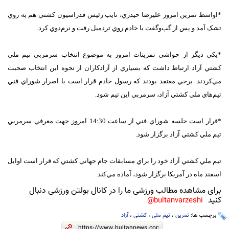
*اواسط تمرين امروز عليرضا حيدري، نايب رئيس فدراسيون کشتي هم به روي
تشک آمد و پس از گپ‌وگفت با خادم روي تردميل رفت و نرم‌دوي کرد.
*يکي ديگر از حواشي تمرينات امروز به موضوع انتخاب سرمربي تيم ملي
کشتي آزاد ارتباط داشت که بسياري از آزادکاران از نحوه اين انتخاب صحبت
مي‌کردند. برخي معتقد بودند که رسول خادم قرار است با اصرار شوراي فني
تيم‌هاي ملي کشتي آزاد، سرمربي اين تيم شود.
*قرار است جلسه شوراي فني از ساعت 14:30 امروز جهت معرفي سرمربي
تيم ملي کشتي آزاد برگزار شود.
تيم ملي کشتي آزاد خود را براي مسابقات جام جهاني کشتي که قرار است اوايل
اسفند ماه در آمريکا برگزار شود، آماده مي‌کند.
برای مشاهده مطالب ورزشی ما را در کانال بولتن ورزشی دنبال
کنید
bultanvarzeshi@
برچسب ها:
تمرین
،
تیم ملی
،
کشتی
،
آزاد