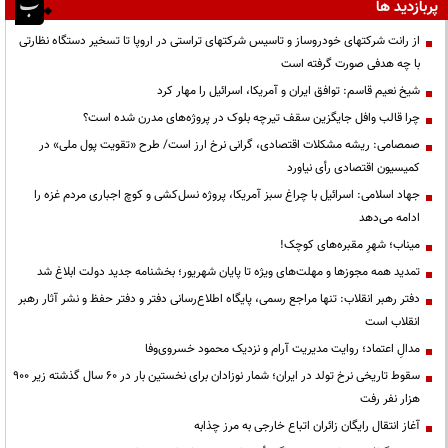
پربازدید ها
از رانت‌ شرکتهای خودروساز و تاسیس شرکتهای تراستی در اروپا تا تسخیر دستگاه نظارتی
با چه هدفی صورت گرفته است
شیخ نعیم قاسم: توافق ایران و آمریکا، اسرائیل را مهار کرد
چرا قالب وافل جایگزین سقف تیرچه بلوک در پروژه‌های مدرن شده است؟
صمصامی: ریشه مشکلات اقتصادی، گرانی نرخ ارز است/ طرح «تقویت پول ملی» در
کمیسیون اقتصادی رأی نیاورد
جهاد اسلامی: اسرائیل با چراغ سبز آمریکا، پروژه نسل‌کشی و کوچ اجباری مردم غزه را
ادامه می‌دهد
میناب؛ شهرِ مقبره‌های کوچک!
تمدید همه مجوزها و مهلت‌های ویژه تا پایان شهریور؛ بخشنامه جدید دولت ابلاغ شد
دفتر رهبر انقلاب: تنها مراجع رسمی، پایگاه اطلاع‌رسانی دفتر و دفتر حفظ و نشر آثار رهبر
انقلاب است
مدالِ اعتماد؛ روایت مدیریت آرام و نزدیک محمود خسروی‌وفا
سقوط تاریخی نرخ تولد در ایران؛ شمار نوزادان برای نخستین بار در ۶۰ سال گذشته زیر ۹۰۰
هزار نفر رفت
آغاز انتقال رایگان زائران اتباع خارجی به مرز چذابه