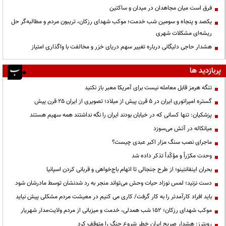
فرق است میان مجاهدان در میدان و ساکتین
یکصد و پنجاه و سومین شب خدمت؛ موکب شهدای رزکان، تریبون مردم و مطالبه‌گر حل
ریشه‌ای مشکلات شهری
هشدار حاجی دلیگانی درباره تغییر سهم دریای خزر و مخالفت با واگذاری امتیاز
پربازدید ها
تنگه هرمز قابل معامله نیست برای آمریکا معبر باز نکنید
گستره امپراتوری ایران در ۵ قرن پیش از میلاد؛ تصویری از ایران ۲۵ قرن پیش
پزشکیان: تنها کسانی که در خیابان بودند ایران را نگه نداشتند همه سهیم هستند
میانکاله در آتش می‌سوزد
ماجرای نصب سنگ مزار اکبر عبدی چیست؟
وحدت مکرّراً و مؤکّداً تذکر داده شد
بحران اینفانتینو؛ از طرح جنجالی تا اتهام باج‌خواهی و قربانی کردن اسپانیا
دست نزنید؛ لمس نوزاد حیات وحش می‌تواند منجر به رد شدنشان توسط مادرشان شود
باید افراد کارآمدتر را به کار گرفت/ کاری می کنیم در معیشت مردم مشکلی پیش نیاید
موکب شهدای رزکان؛ ۱۵۲ شب همدلی، خدمت و میزبانی از مردم ولایت‌مدار شهریار
رویترز: هشدار صریح ایران خطر شروع جنگ را متوقف کرد