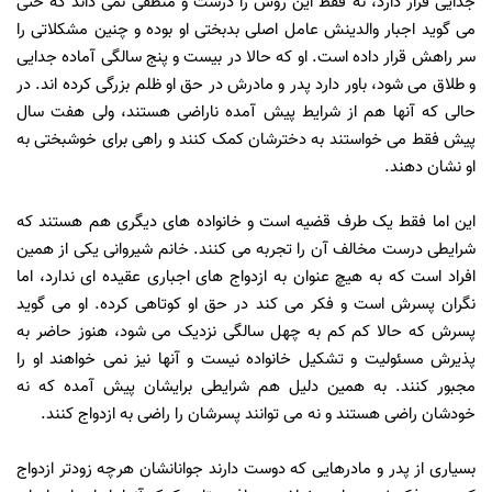
جدایی قرار دارد، نه فقط این روش را درست و منطقی نمی داند که حتی
می گوید اجبار والدینش عامل اصلی بدبختی او بوده و چنین مشکلاتی را
سر راهش قرار داده است. او که حالا در بیست و پنج سالگی آماده جدایی
و طلاق می شود، باور دارد پدر و مادرش در حق او ظلم بزرگی کرده اند. در
حالی که آنها هم از شرایط پیش آمده ناراضی هستند، ولی هفت سال
پیش فقط می خواستند به دخترشان کمک کنند و راهی برای خوشبختی به
او نشان دهند.
این اما فقط یک طرف قضیه است و خانواده های دیگری هم هستند که
شرایطی درست مخالف آن را تجربه می کنند. خانم شیروانی یکی از همین
افراد است که به هیچ عنوان به ازدواج های اجباری عقیده ای ندارد، اما
نگران پسرش است و فکر می کند در حق او کوتاهی کرده. او می گوید
پسرش که حالا کم کم به چهل سالگی نزدیک می شود، هنوز حاضر به
پذیرش مسئولیت و تشکیل خانواده نیست و آنها نیز نمی خواهند او را
مجبور کنند. به همین دلیل هم شرایطی برایشان پیش آمده که نه
خودشان راضی هستند و نه می توانند پسرشان را راضی به ازدواج کنند.
بسیاری از پدر و مادرهایی که دوست دارند جوانانشان هرچه زودتر ازدواج