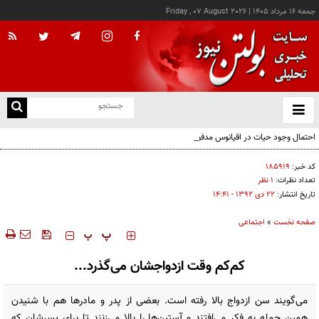
جمعه ۱۶ مرداد ۱۴۰۵
|
Friday , 07 August 2026
از
و
ته
احتمال وجود حیات در اقیانوس مدفون «اروپا»
ن
نو
کد خبر:
۱۸۵۹۱۹
تعداد نظرات:
۱ نظر
تاریخ انتشار:
۲۲ دی ۱۳۹۲ - ۱۴:۴۱
صفحه نخست
»
اجتماعی
‍‍‍ پ
پ
کم‌کم وقت ازدواجشان می‌گذرد...
می‌گویند سن ازدواج بالا رفته است. بعضی از پدر و مادرها هم با شنیدن
همین جمله به فکر می‌افتند و آستین‌ها را بالا می‌زنند تا برای پسرشان که