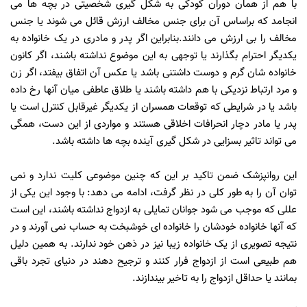
با هم از همان دوران کودکی به شکل گیری شخصیتی در بچه ها می
انجامد که براساس آن برای جنس مخالف ارزش قائل می شوند یا جنس
مخالف را بی ارزش می دانند.بنابراین اگر پدر و مادری در یک خانواده به
یکدیگر احترام بگذارند یا توجهی به این موضوع نداشته باشند، اگر کانون
خانواده شان گرم و دوست داشتنی باشد یا عکس آن اتفاق بیفتد، اگر زن
و مرد ارتباط نزدیکی با هم داشته باشند یا طلاق عاطفی میان آنها رخ داده
باشد یا در شرایطی که توقعات همسران از یکدیگر غیرقابل کنترل است یا
پدر یا مادر دچار انحرافات اخلاقی هستند و مواردی از این دست، همگی
می تواند تاثیر بسزایی در شکل گیری آینده بچه ها داشته باشد.
این روانپزشک ضمن تاکید بر این که چنین موضوعی کلیت ندارد و نمی
توان آن را به طور کلی در نظر گرفت، ادامه می دهد: با وجود این یکی از
عللی که موجب می شود جوانان تمایلی به ازدواج نداشته باشند، این است
که آنها خانواده خودشان را خانواده ای خوشبخت به حساب نمی آورند و در
نتیجه تصویری از یک خانواده زیبا نیز در ذهن خود ندارند. به همین دلیل
هم طبیعی است از ازدواج فرار کنند و ترجیح دهند در دنیای تجرد باقی
بمانند یا حداقل ازدواج را به تاخیر بیندازند.