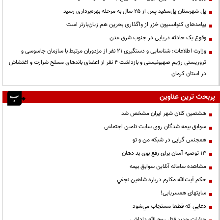
پل شهرستان پل‌سفید پس از ۲۵ سال به مرحله بهره‌برداری رسید
پیامدهای کنوانسیون خزر از واگذاری بحرین هم زیان‌بارتر است
وقوع یک حادثه دریایی در جنوب شرق عدن
وزارت اطلاعات: شناسایی و دستگیری ۲۱ نفر از مزدوران مرتبط با سازمان جاسوسی و
تروریستی رژیم صهیونیستی و بازداشت ۴ نفر از اعضای باندهای مسلح شرارت و اغتشاش
در استان کرمان
پربحث ترین عناوین
هشتمین کلان شهر ایران مشخص شد
سوابق بیمه شدگان روی سایت تامین اجتماعی
همجنس گرایی در شبکه من و تو
13 توصیه آسان برای رفع بوی بد دهان
مشاهده سامانه آنلاين سوابق بیمه
حكم آيت‌الله مكارم درباره شاهين نجفي
سایتهای همسریابی!
دعايي كه قطعا مستجاب مي‌شود
جزئیات جدید قتل روح الله داداشی