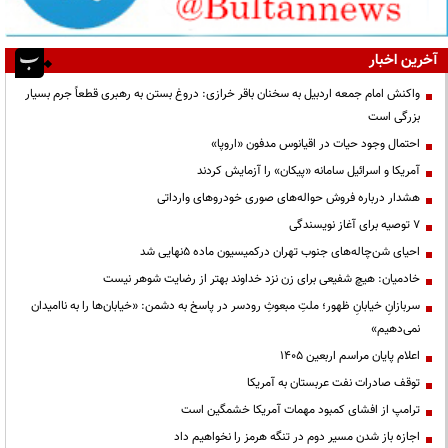
آخرین اخبار
واکنش امام جمعه اردبیل به سخنان باقر خرازی: دروغ بستن به رهبری قطعاً جرم بسیار
بزرگی است
احتمال وجود حیات در اقیانوس مدفون «اروپا»
آمریکا و اسرائیل سامانه «پیکان» را آزمایش کردند
هشدار درباره فروش حواله‌های صوری خودروهای وارداتی
۷ توصیه برای آغاز نویسندگی
احیای شن‌چاله‌های جنوب تهران درکمیسیون ماده ۵نهایی شد
خادمیان: هیچ شفیعی برای زن نزد خداوند بهتر از رضایت شوهر نیست
سربازانِ خیابانِ ظهور؛ ملتِ مبعوثِ رودسر در پاسخ به دشمن: «خیابان‌ها را به ناامیدان
نمی‌دهیم»
اعلام پایان مراسم اربعین ۱۴۰۵
توقف صادرات نفت عربستان به آمریکا
ترامپ از افشای کمبود مهمات آمریکا خشمگین است
اجازه باز شدن مسیر دوم در تنگه هرمز را نخواهیم داد