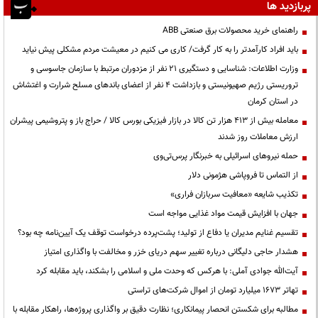
پربازدید ها
راهنمای خرید محصولات برق صنعتی ABB
باید افراد کارآمدتر را به کار گرفت/ کاری می کنیم در معیشت مردم مشکلی پیش نیاید
وزارت اطلاعات: شناسایی و دستگیری ۲۱ نفر از مزدوران مرتبط با سازمان جاسوسی و
تروریستی رژیم صهیونیستی و بازداشت ۴ نفر از اعضای باندهای مسلح شرارت و اغتشاش
در استان کرمان
معامله بیش از ۴۱۳ هزار تن کالا در بازار فیزیکی بورس کالا / حراج باز و پتروشیمی پیشران
ارزش معاملات روز شدند
حمله نیروهای اسرائیلی به خبرنگار پرس‌تی‌وی
از التماس تا فروپاشی هژمونی دلار
تکذیب شایعه «معافیت سربازان فراری»
جهان با افزایش قیمت مواد غذایی مواجه است
تقسیم غنایم مدیران یا دفاع از تولید؛ پشت‌پرده درخواست توقف یک آیین‌نامه چه بود؟
هشدار حاجی دلیگانی درباره تغییر سهم دریای خزر و مخالفت با واگذاری امتیاز
آیت‌الله جوادی آملی: با هرکس که وحدت ملی و اسلامی را بشکند، باید مقابله کرد
تهاتر ۱۶۷۳ میلیارد تومان از اموال شرکت‌های تراستی
مطالبه برای شکستن انحصار پیمانکاری؛ نظارت دقیق بر واگذاری پروژه‌ها، راهکار مقابله با