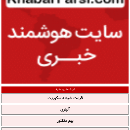
لینک های مفید
قیمت شیشه سکوریت
آلپاری
بیم دتکتور