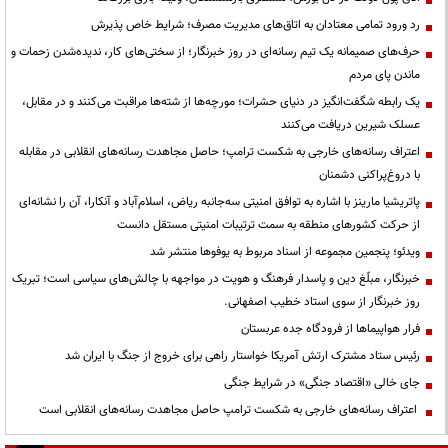
رد ورود تمامی معتادان به اتاق‌های مدیریت مصرف؛ شرایط خاص پذیرش
حرف‌های صمیمانه یک تیم رسانه‌ای در روز خبرنگار؛ از سختی‌های کار، ندیده‌شدن زحمات و
ماندن پای مردم
یک رابطه شگفت‌انگیز در دنیای حشرات؛ مورچه‌ها از شته‌ها مراقبت می‌کنند و در مقابل،
عسلک شیرین دریافت می‌کنند
اعتراف رسانه‌های خارجی به شکست ترامپ؛ حاصل مجاهدت رسانه‌های انقلابی در مقابله
با دروغ‌پراکنی دشمنان
پاتریشیا مارینز با اشاره به توافق امنیتی سه‌جانبه ریاض، اسلام‌آباد و آنکارا، آن را نشانه‌ای
از حرکت کشورهای منطقه به سمت ترتیبات امنیتی مستقل دانست
ویدئو؛ پنجمین مجموعه از اسناد مربوط به یوفوها منتشر شد
خبرنگار، مبلّغ دین و پاسدار فرهنگ و هویت در مواجهه با چالش‌های سیاسی است؛ تبریک
روز خبرنگار از سوی استاد خطیب اصفهانی.
فرار هواپیماها از فرودگاه جده عربستان
رئیس ستاد مشترک ارتش آمریکا خواستار راهی برای خروج از جنگ با ایران شد
جای خالی «اقتصاد جنگی» در شرایط جنگی
اعتراف رسانه‌های خارجی به شکست ترامپ حاصل مجاهدت رسانه‌های انقلابی است