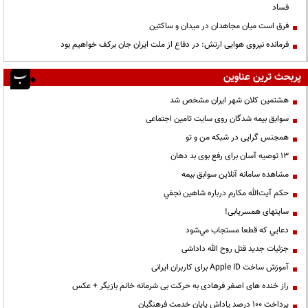
فساد
فرق است میان مجاهدان در میدان و ساکتین
فرمانده نیروی هوایی ارتش: در دفاع از ملت ایران جان برکف خواهیم بود
پربحث ترین عناوین
هشتمین کلان شهر ایران مشخص شد
سوابق بیمه شدگان روی سایت تامین اجتماعی
همجنس گرایی در شبکه من و تو
13 توصیه آسان برای رفع بوی بد دهان
مشاهده سامانه آنلاين سوابق بیمه
حكم آيت‌الله مكارم درباره شاهين نجفي
سایتهای همسریابی!
دعايي كه قطعا مستجاب مي‌شود
جزئیات جدید قتل روح الله داداشی
آموزش ساخت Apple ID برای کاربران ایرانی
راز خنده های اصغر فرهادی به حرکت بی شرمانه خانم بازیگر + عکس
پرداخت ۱۰۰ درصد پاداش پایان خدمت فرهنگیان