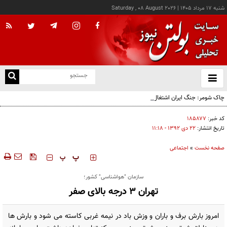
شنبه ۱۷ مرداد ۱۴۰۵
|
Saturday , 08 August 2026
از
و
ته
چاک شومر: جنگ ایران اشتغال آمریکا را تخریب کرد؛ ترامپ از کدام سیاره آمده؟!
ن
نو
کد خبر:
۱۸۵۸۷۷
تاریخ انتشار:
۲۲ دی ۱۳۹۲ - ۱۱:۱۸
صفحه نخست
»
اجتماعی
‍‍‍ پ
پ
سازمان "هواشناسی" کشور؛
تهران 3 درجه بالای صفر
امروز بارش برف و باران و وزش باد در نیمه غربی کاسته می شود و بارش ها