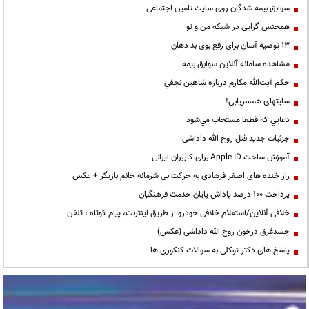
سوابق بیمه شدگان روی سایت تامین اجتماعی
همجنس گرایی در شبکه من و تو
13 توصیه آسان برای رفع بوی بد دهان
مشاهده سامانه آنلاين سوابق بیمه
حكم آيت‌الله مكارم درباره شاهين نجفي
سایتهای همسریابی!
دعايي كه قطعا مستجاب مي‌شود
جزئیات جدید قتل روح الله داداشی
آموزش ساخت Apple ID برای کاربران ایرانی
راز خنده های اصغر فرهادی به حرکت بی شرمانه خانم بازیگر + عکس
پرداخت ۱۰۰ درصد پاداش پایان خدمت فرهنگیان
خلافی آنلاین/استعلام خلافی خودرو از طریق اینترنت، پیام کوتاه ، تلفن
جسدغرق درخون روح الله داداشی (عکس)
پاسخ های دکتر توکلی به سوالات کنکوری ها