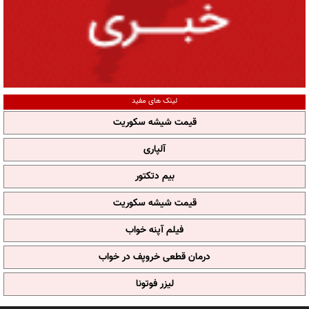
لینک های مفید
قیمت شیشه سکوریت
آلپاری
بیم دتکتور
قیمت شیشه سکوریت
فیلم آپنه خواب
درمان قطعی خروپف در خواب
لیزر فوتونا