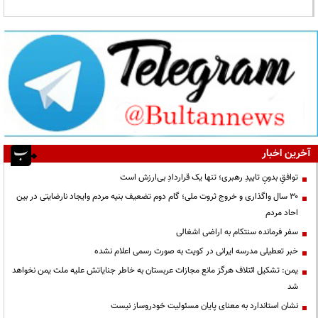
آخرین اخبار
توافقِ بدونِ تاییدِ رهبری؛ تنها یک قراردادِ بی‌ارزش است
۳۰ سال واگذاری و خروج ثروت ملی؛ گام دوم تضعیف بنیه مردم وایجاد نارضایتی در بین
احاد مردم
سفر فرمانده سنتکام به اراضی اشغالی
خبر تعطیلی مدرسه ایرانی در کویت به صورت رسمی اعلام نشده
یمن: تشکیل ائتلاف هرگز مانع مجازات عربستان به خاطر جنایاتش علیه ملت یمن نخواهد
شد
نشان استاندارد به معنای پایان مسئولیت خودروساز نیست