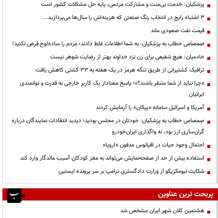
پزشکیان: خدمت بی‌منت و مشارکت مردمی، پایه حل مشکلات کشور است
3 اشتباه رایج در انتخاب رنگ صنعتی که هزینه‌اش را سال‌ها می‌پردازید...
قیمت نفت صعودی ماند
صمصامی خطاب به پزشکیان: به شما اطلاعات غلط دادند؛ مردم را ساده‌لوح فرض نکنید!
خادمیان: هیچ شفیعی برای زن نزد خداوند بهتر از رضایت شوهر نیست
ترافیک کشتیرانی از طریق تنگه هرمز در یک هفته به ۳۳ کشتی کاهش یافت
«چرا نباید از شما متنفر باشند؟»؛ پاسخ معنادار یک کاربر خارجی به قدرت و توانمندی
ایرانیان
آمریکا و اسرائیل سامانه «پیکان» را آزمایش کردند
صمصامی خطاب به پزشکیان: خودتان در مجلس بودید؛ دیدید انتقادات نمایندگان درباره
گران‌سازی ارز بود، نه واگذاری ایران‌خودرو
احتمال وجود حیات در اقیانوس مدفون «اروپا»
استفاده بیش از حد از صفحه‌نمایش می‌تواند به مغز کودکان آسیب ماندگار وارد کند
شکایت نیومکزیکو از وزارت دادگستری ترامپ بر سر پرونده اپستین
پربحث ترین عناوین
هشتمین کلان شهر ایران مشخص شد