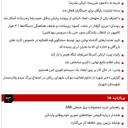
غریبه به دادمون نمی‌رسه؛ ایرانی بخریم!
بسته اینترنت رایگان برای خبرنگاران فعال شد
با اعتراف یکی از متهمان، ابعاد تازه‌ای از پرونده ربایش و قتل حمیدرضا رجب‌زاده آشکار شد
ریمـدان؛ مرزی گرفتار در صف، کمبود زیرساخت و ضعف هماهنگی دستگاه‌ها / ۳ هزار
کامیون در انتظار، رانندگان بدون حتی یک سرویس بهداشتی!
تایید هشدارهای گذشته بولتن نیوز توسط سخنگوی قوه قضائیه در خصوص کارت های
بارزگانی و اجاره ای که به بحران ارزی رسیده اند
رابرت پیپ: ارتش آمریکا نمی‌تواند تنگه هرمز را باز کند
زمان اعلام نتایج نهایی دکتری مشخص شد
ونس: در حال کار بر روی ایجاد یک سیستم ناوبری امن هستیم
گزارش «خبر شهر» از تداوم فعالیت موکب شهدای رزکان در اجتماع بزرگ مردم ولایت‌مدار
شهرستان شهریار
پربازدید ها
راهنمای خرید محصولات برق صنعتی ABB
هشدار درباره فروش حواله‌های صوری خودروهای وارداتی
نوشابه رژیمی روی حافظه اثر می‌گذارد