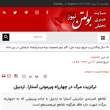
يکشنبه ۱۸ مرداد ۱۴۰۵
|
Sunday , 09 August 2026
از
و
ته
۳۰ سال واگذاری و خروج ثروت ملی؛ گام دوم تضعیف بنیه مردم وایجاد نارضایتی در بین احاد
ن
مردم
نو
کد خبر:
۱۸۵۸۴۷
تاریخ انتشار:
۲۲ دی ۱۳۹۲ - ۰۸:۴۵
صفحه نخست
»
حوادث
‍‍‍ پ
پ
ترانزیت مرگ در چهارراه ویرمونی آستارا‌ ـ اردبیل
تقاطع کمربندی ترانزیتی آستارا به اردبیل با جاده ویرمونی که به «چهارراه
مرگ» شهرت دارد فاقد هرگونه تقاطع غیرهمسطح است.