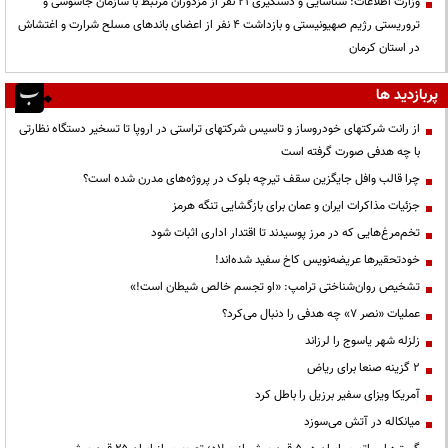
وزارت اطلاعات: شناسایی و دستگیری ۲۱ نفر از مزدوران مرتبط با سازمان جاسوسی و
تروریستی رژیم صهیونیستی و بازداشت ۴ نفر از اعضای باندهای مسلح شرارت و اغتشاش
در استان کرمان
پربازدید ها
از رانت‌ شرکتهای خودروساز و تاسیس شرکتهای تراستی در اروپا تا تسخیر دستگاه نظارتی
با چه هدفی صورت گرفته است
چرا قالب وافل جایگزین سقف تیرچه بلوک در پروژه‌های مدرن شده است؟
جزئیات مذاکرات ایران و عمان برای بازگشایی تنگه هرمز
تخم‌مرغ‌هایی که در مرز پوسیدند تا اقتدار اداری اثبات شود
خودتحقیرها عریضه‌نویس کاخ سفید شده‌اند!
تشخیص روان‌شناختی ترامپ: «او تجسم خالص شیطان است!»
عملیات «نصر ۷» چه هدفی را دنبال می‌کرد؟
زلزله شهر یاسوج را لرزاند
۲ گزینه صنعا برای ریاض
آمریکا ویزای سفیر برزیل را باطل کرد
میانکاله در آتش می‌سوزد