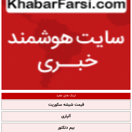
لینک های مفید
قیمت شیشه سکوریت
آلپاری
بیم دتکتور