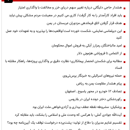
هشدار حاجی دلیگانی درباره تغییر سهم دریای خزر و مخالفت با واگذاری امتیاز
باید افراد کارآمدتر را به کار گرفت/ کاری می کنیم در معیشت مردم مشکلی پیش نیاید
هدف قرار گرفتن اتاق‌ فرماندهی مزدوران عربستان در یمن
این دیپلماسی نمایشی، شکست خورده است/واقعیت‌ها را بپذیرید و به تعهدات خود عمل
کنید
امید مالباختگان رمزارز آبکی به فروش اموال محکومان
از التماس تا فروپاشی هژمونی دلار
مطالبه برای شکستن انحصار پیمانکاری؛ نظارت دقیق بر واگذاری پروژه‌ها، راهکار مقابله با
فساد
حمله نیروهای اسرائیلی به خبرنگار پرس‌تی‌وی
پیام هشدار مقاومت یمن به ریاض
تصادف ۱۲ خودرو در محور یاسوج ـ اصفهان
رکوردشکنی دختر دونده ایران در بلاروس
پزشکیان: مشروطه نقطه عطف بیداری و آزادی‌خواهی ملت ایران بود
آیت‌الله جوادی آملی: با هرکس که وحدت ملی و اسلامی را بشکند، باید مقابله کرد
تقسیم غنایم مدیران یا دفاع از تولید؛ پشت‌پرده درخواست توقف یک آیین‌نامه چه بود؟