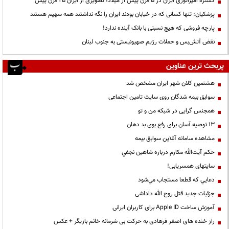
گستره امپراتوری ایران در ۵ قرن پیش از میلاد؛ تصویری از ایران ۲۵ قرن پیش
پزشکیان: تنها کسانی که در خیابان بودند ایران را نگه نداشتند همه سهیم هستند
پارچه فروشی که هیچ نسبتی با بانک آینده ندارد!
نقض آتش‌بس و حملات رژیم صهیونیستی به جنوب لبنان
پربحث ترین عناوین
هشتمین کلان شهر ایران مشخص شد
سوابق بیمه شدگان روی سایت تامین اجتماعی
همجنس گرایی در شبکه من و تو
13 توصیه آسان برای رفع بوی بد دهان
مشاهده سامانه آنلاين سوابق بیمه
حكم آيت‌الله مكارم درباره شاهين نجفي
سایتهای همسریابی!
دعايي كه قطعا مستجاب مي‌شود
جزئیات جدید قتل روح الله داداشی
آموزش ساخت Apple ID برای کاربران ایرانی
راز خنده های اصغر فرهادی به حرکت بی شرمانه خانم بازیگر + عکس