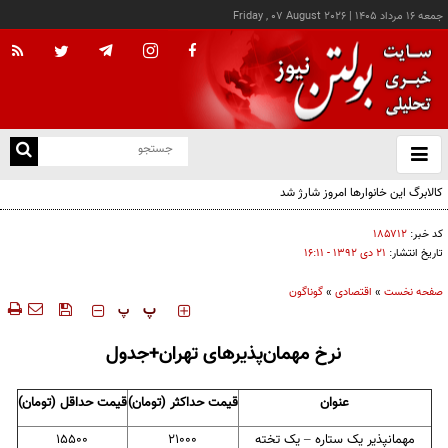
جمعه ۱۶ مرداد ۱۴۰۵
|
Friday , 07 August 2026
از
و
ته
ن
نو
کد خبر:
۱۸۵۷۱۲
تاریخ انتشار:
۲۱ دی ۱۳۹۲ - ۱۶:۱۱
صفحه نخست
»
اقتصادی
»
گوناگون
‍‍‍ پ
پ
نرخ مهمان‌پذیرهای تهران+جدول
عنوان
قیمت حداکثر (تومان)
قیمت حداقل (تومان)
مهمانپذیر یک ستاره – یک تخته
21000
15500