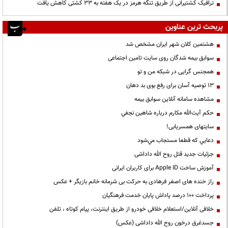
ترافیک کشتیرانی از طریق تنگه هرمز در یک هفته به ۳۳ کشتی کاهش یافت
پربحث ترین عناوین
هشتمین کلان شهر ایران مشخص شد
سوابق بیمه شدگان روی سایت تامین اجتماعی
همجنس گرایی در شبکه من و تو
13 توصیه آسان برای رفع بوی بد دهان
مشاهده سامانه آنلاين سوابق بیمه
حكم آيت‌الله مكارم درباره شاهين نجفي
سایتهای همسریابی!
دعايي كه قطعا مستجاب مي‌شود
جزئیات جدید قتل روح الله داداشی
آموزش ساخت Apple ID برای کاربران ایرانی
راز خنده های اصغر فرهادی به حرکت بی شرمانه خانم بازیگر + عکس
پرداخت ۱۰۰ درصد پاداش پایان خدمت فرهنگیان
خلافی آنلاین/استعلام خلافی خودرو از طریق اینترنت، پیام کوتاه ، تلفن
جسدغرق درخون روح الله داداشی (عکس)