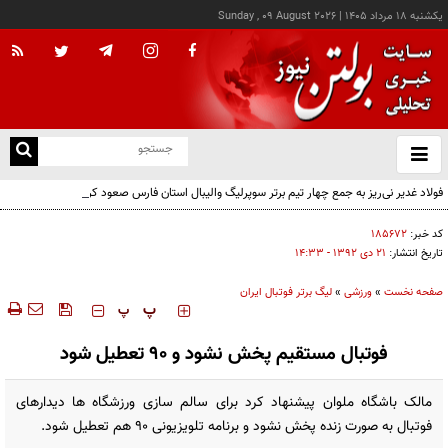
يکشنبه ۱۸ مرداد ۱۴۰۵
|
Sunday , 09 August 2026
از
و
ته
فولاد غدیر نی‌ریز به جمع چهار تیم برتر سوپرلیگ والیبال استان فارس صعود کرد
ن
نو
کد خبر:
۱۸۵۶۷۲
تاریخ انتشار:
۲۱ دی ۱۳۹۲ - ۱۴:۳۳
صفحه نخست
»
ورزشی
»
لیگ برتر فوتبال ایران
‍‍‍ پ
پ
فوتبال مستقیم پخش نشود و 90 تعطیل شود
مالک باشگاه ملوان پیشنهاد کرد برای سالم سازی ورزشگاه ‌ها دیدارهای
فوتبال به صورت زنده پخش نشود و برنامه تلویزیونی 90 هم تعطیل شود.