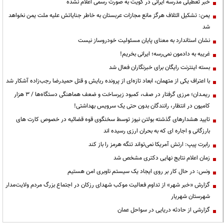
خبر تعطیلی مدرسه ایرانی در کویت به صورت رسمی اعلام نشده
یمن: تشکیل ائتلاف هرگز مانع مجازات عربستان به خاطر جنایاتش علیه ملت یمن نخواهد
شد
نشان استاندارد به معنای پایان مسئولیت خودروساز نیست
غریبه به دادمون نمی‌رسه؛ ایرانی بخریم!
بسته اینترنت رایگان برای خبرنگاران فعال شد
با اعتراف یکی از متهمان، ابعاد تازه‌ای از پرونده ربایش و قتل حمیدرضا رجب‌زاده آشکار شد
ریمـدان؛ مرزی گرفتار در صف، کمبود زیرساخت و ضعف هماهنگی دستگاه‌ها / ۳ هزار
کامیون در انتظار، رانندگان بدون حتی یک سرویس بهداشتی!
تایید هشدارهای گذشته بولتن نیوز توسط سخنگوی قوه قضائیه در خصوص کارت های
بارزگانی و اجاره ای که به بحران ارزی رسیده اند
رابرت پیپ: ارتش آمریکا نمی‌تواند تنگه هرمز را باز کند
زمان اعلام نتایج نهایی دکتری مشخص شد
ونس: در حال کار بر روی ایجاد یک سیستم ناوبری امن هستیم
گزارش «خبر شهر» از تداوم فعالیت موکب شهدای رزکان در اجتماع بزرگ مردم ولایت‌مدار
شهرستان شهریار
گزارشی از حادثه دریایی در سواحل عمان