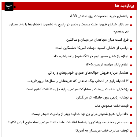
پربازدید ها
راهنمای خرید محصولات برق صنعتی ABB
سربازانِ خیابانِ ظهور؛ ملتِ مبعوثِ رودسر در پاسخ به دشمن: «خیابان‌ها را به ناامیدان
نمی‌دهیم»
فرق است میان مجاهدان در میدان و ساکتین
ترامپ از افشای کمبود مهمات آمریکا خشمگین است
اجازه باز شدن مسیر دوم در تنگه هرمز را نخواهیم داد
اعلام پایان مراسم اربعین ۱۴۰۵
هشدار درباره فروش حواله‌های صوری خودروهای وارداتی
3 اشتباه رایج در انتخاب رنگ صنعتی که هزینه‌اش را سال‌ها می‌پردازید...
پزشکیان: خدمت بی‌منت و مشارکت مردمی، پایه حل مشکلات کشور است
نوشابه رژیمی روی حافظه اثر می‌گذارد
قیمت نفت صعودی ماند
خادمیان: هیچ شفیعی برای زن نزد خداوند بهتر از رضایت شوهر نیست
صمصامی خطاب به پزشکیان: به شما اطلاعات غلط دادند؛ مردم را ساده‌لوح فرض نکنید!
توقف صادرات نفت عربستان به آمریکا